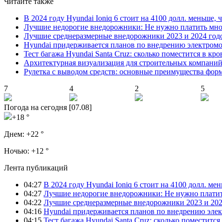
Читайте также
В 2024 году Hyundai Ioniq 6 стоит на 4100 долл. меньше, 
Лучшие недорогие внедорожники: Не нужно платить мно
Лучшие среднеразмерные внедорожники 2023 и 2024 год
Hyundai придерживается планов по внедрению электромоб
Тест багажа Hyundai Santa Cruz: сколько поместится в кро
Архитектурная визуализация для строительных компани
Рулетка с выводом средств: основные преимущества фор
7
4
2
5
Погода на сегодня [07.08]
+18 °
Днем:
+22 °
Ночью:
+12 °
Лента публикаций
04:27
В 2024 году Hyundai Ioniq 6 стоит на 4100 долл. мен
04:27
Лучшие недорогие внедорожники: Не нужно платит
04:22
Лучшие среднеразмерные внедорожники 2023 и 202
04:16
Hyundai придерживается планов по внедрению элек
04:15
Тест багажа Hyundai Santa Cruz: сколько поместится