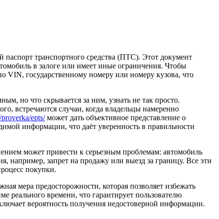
й паспорт транспортного средства (ПТС). Этот документ
втомобиль в залоге или имеет иные ограничения. Чтобы
по VIN, государственному номеру или номеру кузова, что
, но что скрывается за ним, узнать не так просто.
го, встречаются случаи, когда владельцы намеренно
/proverka/epts/
может дать объективное представление о
одимой информации, что даёт уверенность в правильности
енением может привести к серьезным проблемам: автомобиль
я, например, запрет на продажу или выезд за границу. Все эти
процесс покупки.
ажная мера предосторожности, которая позволяет избежать
ме реального времени, что гарантирует пользователю
сключает вероятность получения недостоверной информации.