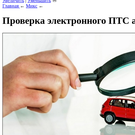
Увеличить
|
Уменьшить
Главная
←
Микс
←
Проверка электронного ПТС ав