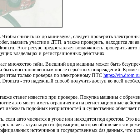
. Чтобы снизить их до минимума, следует проверить электронны
бег, выявить участие в ДТП, а также проверить, находится ли а
drom.ru. Этот ресурс предоставляет возможность проверить авто 
ущих владельцах и регистрационных действиях.
т множество тайн. Внешний вид машины может быть безупречным
и быть восстановленным после серьёзных повреждений. Кроме то
При этом только проверка по электронному ПТС
https://vin.drom.ru
 Drom.ru - это надежный способ получить доступ ко всей необх
то также станет известно при проверке. Покупка машины с обрем
ногие авто могут иметь ограничения на регистрационные действи
яет избежать подобных неприятностей и существенно облегчает 
, если авто числится в угоне или находится под арестом. Это в
оставляет актуальную информацию, которая обновляется в режи
 официальных источников и государственных баз данных, что и