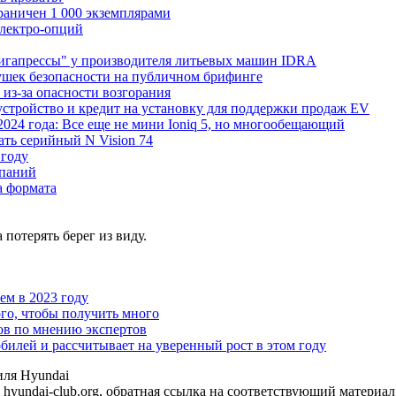
граничен 1 000 экземплярами
Электро-опций
"гигапрессы" у производителя литьевых машин IDRA
ушек безопасности на публичном брифинге
 из-за опасности возгорания
устройство и кредит на установку для поддержки продаж EV
 2024 года: Все еще не мини Ioniq 5, но многообещающий
ать серийный N Vision 74
 году
мпаний
а формата
 потерять берег из виду.
чем в 2023 году
го, чтобы получить много
ов по мнению экспертов
илей и рассчитывает на уверенный рост в этом году
иля Hyundai
hyundai-club.org, обратная ссылка на соответствующий материал 