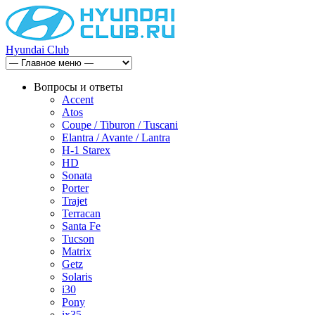
Hyundai Club
Вопросы и ответы
Accent
Atos
Coupe / Tiburon / Tuscani
Elantra / Avante / Lantra
H-1 Starex
HD
Sonata
Porter
Trajet
Terracan
Santa Fe
Tucson
Matrix
Getz
Solaris
i30
Pony
ix35