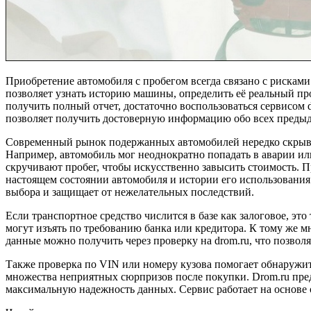
Приобретение автомобиля с пробегом всегда связано с рисками
позволяет узнать историю машины, определить её реальный про
получить полный отчет, достаточно воспользоваться сервисом 
позволяет получить достоверную информацию обо всех предыд
Современный рынок подержанных автомобилей нередко скрывае
Например, автомобиль мог неоднократно попадать в аварии ил
скручивают пробег, чтобы искусственно завысить стоимость. 
настоящем состоянии автомобиля и истории его использования.
выбора и защищает от нежелательных последствий.
Если транспортное средство числится в базе как залоговое, э
могут изъять по требованию банка или кредитора. К тому же м
данные можно получить через проверку на drom.ru, что позвол
Также проверка по VIN или номеру кузова помогает обнаружить
множества неприятных сюрпризов после покупки. Drom.ru пред
максимальную надежность данных. Сервис работает на основе