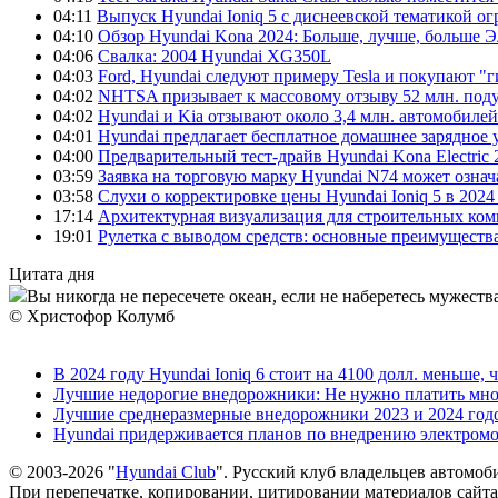
04:11
Выпуск Hyundai Ioniq 5 с диснеевской тематикой о
04:10
Обзор Hyundai Kona 2024: Больше, лучше, больше 
04:06
Свалка: 2004 Hyundai XG350L
04:03
Ford, Hyundai следуют примеру Tesla и покупают 
04:02
NHTSA призывает к массовому отзыву 52 млн. под
04:02
Hyundai и Kia отзывают около 3,4 млн. автомобилей
04:01
Hyundai предлагает бесплатное домашнее зарядное 
04:00
Предварительный тест-драйв Hyundai Kona Electric
03:59
Заявка на торговую марку Hyundai N74 может означ
03:58
Слухи о корректировке цены Hyundai Ioniq 5 в 2024
17:14
Архитектурная визуализация для строительных ко
19:01
Рулетка с выводом средств: основные преимуществ
Цитата дня
Вы никогда не пересечете океан, если не наберетесь мужества
© Христофор Колумб
В 2024 году Hyundai Ioniq 6 стоит на 4100 долл. меньше, 
Лучшие недорогие внедорожники: Не нужно платить мно
Лучшие среднеразмерные внедорожники 2023 и 2024 год
Hyundai придерживается планов по внедрению электромоб
© 2003-2026 "
Hyundai Club
". Русский клуб владельцев автомоб
При перепечатке, копировании, цитировании материалов сайта 