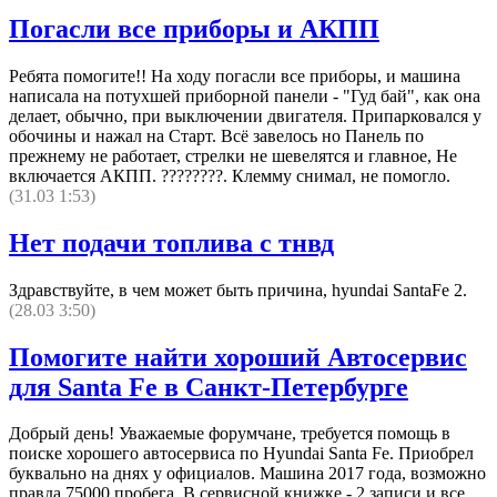
Погасли все приборы и АКПП
Ребята помогите!! На ходу погасли все приборы, и машина
написала на потухшей приборной панели - "Гуд бай", как она
делает, обычно, при выключении двигателя. Припарковался у
обочины и нажал на Старт. Всё завелось но Панель по
прежнему не работает, стрелки не шевелятся и главное, Не
включается АКПП. ????????. Клемму снимал, не помогло.
(31.03 1:53)
Нет подачи топлива с тнвд
Здравствуйте, в чем может быть причина, hyundai SantaFe 2.
(28.03 3:50)
Помогите найти хороший Автосервис
для Santa Fe в Санкт-Петербурге
Добрый день! Уважаемые форумчане, требуется помощь в
поиске хорошего автосервиса по Hyundai Santa Fe. Приобрел
буквально на днях у официалов. Машина 2017 года, возможно
правда 75000 пробега. В сервисной книжке - 2 записи и все.