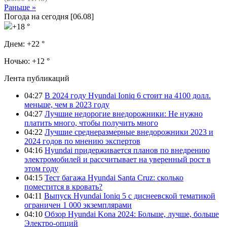
Раньше »
Погода на сегодня [06.08]
+18 °
Днем:
+22 °
Ночью:
+12 °
Лента публикаций
04:27
В 2024 году Hyundai Ioniq 6 стоит на 4100 долл.
меньше, чем в 2023 году
04:27
Лучшие недорогие внедорожники: Не нужно
платить много, чтобы получить много
04:22
Лучшие среднеразмерные внедорожники 2023 и
2024 годов по мнению экспертов
04:16
Hyundai придерживается планов по внедрению
электромобилей и рассчитывает на уверенный рост в
этом году
04:15
Тест багажа Hyundai Santa Cruz: сколько
поместится в кровать?
04:11
Выпуск Hyundai Ioniq 5 с диснеевской тематикой
ограничен 1 000 экземплярами
04:10
Обзор Hyundai Kona 2024: Больше, лучше, больше
Электро-опций