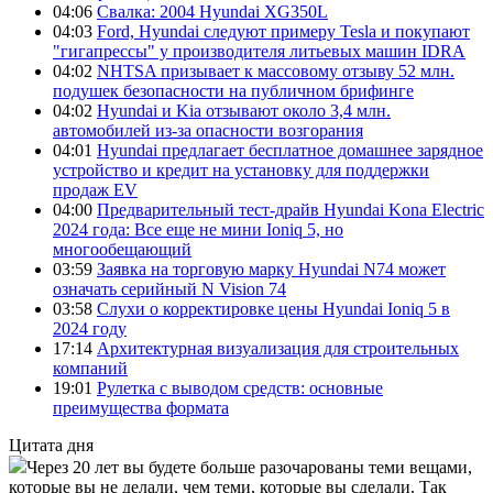
04:06
Свалка: 2004 Hyundai XG350L
04:03
Ford, Hyundai следуют примеру Tesla и покупают
"гигапрессы" у производителя литьевых машин IDRA
04:02
NHTSA призывает к массовому отзыву 52 млн.
подушек безопасности на публичном брифинге
04:02
Hyundai и Kia отзывают около 3,4 млн.
автомобилей из-за опасности возгорания
04:01
Hyundai предлагает бесплатное домашнее зарядное
устройство и кредит на установку для поддержки
продаж EV
04:00
Предварительный тест-драйв Hyundai Kona Electric
2024 года: Все еще не мини Ioniq 5, но
многообещающий
03:59
Заявка на торговую марку Hyundai N74 может
означать серийный N Vision 74
03:58
Слухи о корректировке цены Hyundai Ioniq 5 в
2024 году
17:14
Архитектурная визуализация для строительных
компаний
19:01
Рулетка с выводом средств: основные
преимущества формата
Цитата дня
Через 20 лет вы будете больше разочарованы теми вещами,
которые вы не делали, чем теми, которые вы сделали. Так