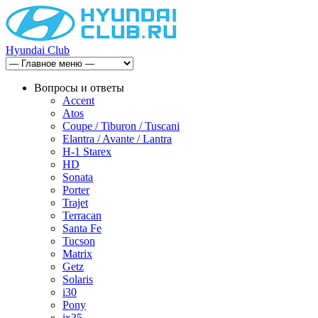
Hyundai Club
Вопросы и ответы
Accent
Atos
Coupe / Tiburon / Tuscani
Elantra / Avante / Lantra
H-1 Starex
HD
Sonata
Porter
Trajet
Terracan
Santa Fe
Tucson
Matrix
Getz
Solaris
i30
Pony
ix35