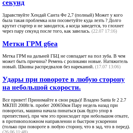
секунд
Здравствуйте Хендай Санта Фе 2,7 (полный) Может у кого
была такая проблемка или посоветуйте куда лезть ? Долго
крутит стартер и не заводится, а когда заведется, то глохнет
через пару секунд после того, как завелась.
(22.07 17:16)
Метки ГРМ g6ea
Метка ГРМ на дальней ГБЦ не совпадает на пол зуба. В чем
может быть причина? Ремень с роликами новые. Натяжитель
новый. Шкивы распредвалов без нареканий.
(17.07 13:06)
Удары при повороте в любую сторону
на небольшой скорости.
Все привет! Принимайте в свои ряды)! Владею Santa fe 2 2.7
МКПП 2008г/в. пробег 200650км Пару недель назад при
поворотах, машина начала пинаться (как будто упор в
препятствие), при чем это происходит при небольшом откате,
в противоположном направлении и быстром ускорении
(только при повороте в любую сторону, что в зад, что в перед).
(26.06 11:48)