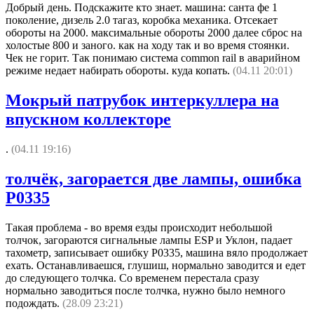
Добрый день. Подскажите кто знает. машина: санта фе 1
поколение, дизель 2.0 тагаз, коробка механика. Отсекает
обороты на 2000. максимальные обороты 2000 далее сброс на
холостые 800 и заного. как на ходу так и во время стоянки.
Чек не горит. Так понимаю система common rail в аварийном
режиме недает набирать обороты. куда копать.
(04.11 20:01)
Мокрый патрубок интеркуллера на
впускном коллекторе
.
(04.11 19:16)
толчёк, загорается две лампы, ошибка
P0335
Такая проблема - во время езды происходит небольшой
толчок, загораются сигнальные лампы ESP и Уклон, падает
тахометр, записывает ошибку P0335, машина вяло продолжает
ехать. Останавливаешся, глушиш, нормально заводится и едет
до следующего толчка. Со временем перестала сразу
нормально заводиться после толчка, нужно было немного
подождать.
(28.09 23:21)