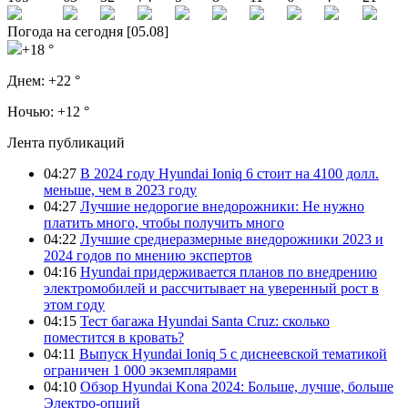
Погода на сегодня [05.08]
+18 °
Днем:
+22 °
Ночью:
+12 °
Лента публикаций
04:27
В 2024 году Hyundai Ioniq 6 стоит на 4100 долл.
меньше, чем в 2023 году
04:27
Лучшие недорогие внедорожники: Не нужно
платить много, чтобы получить много
04:22
Лучшие среднеразмерные внедорожники 2023 и
2024 годов по мнению экспертов
04:16
Hyundai придерживается планов по внедрению
электромобилей и рассчитывает на уверенный рост в
этом году
04:15
Тест багажа Hyundai Santa Cruz: сколько
поместится в кровать?
04:11
Выпуск Hyundai Ioniq 5 с диснеевской тематикой
ограничен 1 000 экземплярами
04:10
Обзор Hyundai Kona 2024: Больше, лучше, больше
Электро-опций