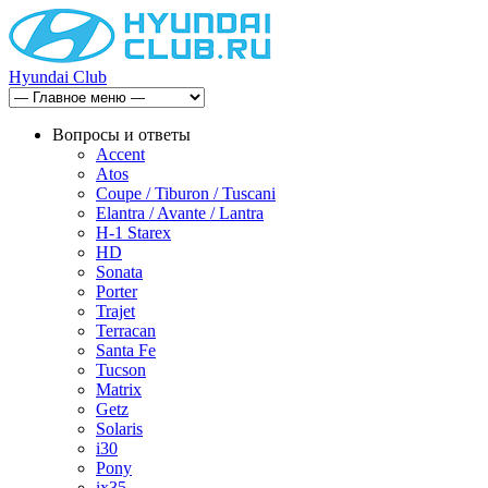
Hyundai Club
Вопросы и ответы
Accent
Atos
Coupe / Tiburon / Tuscani
Elantra / Avante / Lantra
H-1 Starex
HD
Sonata
Porter
Trajet
Terracan
Santa Fe
Tucson
Matrix
Getz
Solaris
i30
Pony
ix35