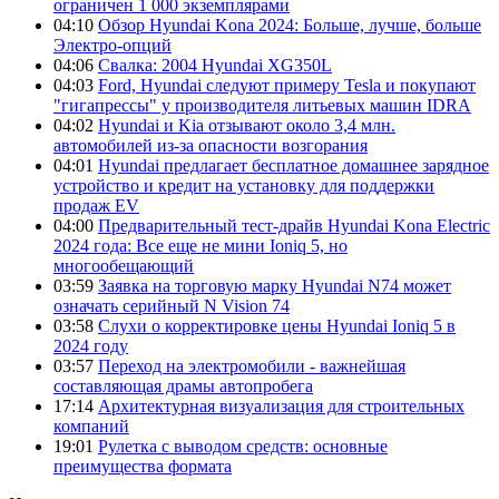
ограничен 1 000 экземплярами
04:10
Обзор Hyundai Kona 2024: Больше, лучше, больше
Электро-опций
04:06
Свалка: 2004 Hyundai XG350L
04:03
Ford, Hyundai следуют примеру Tesla и покупают
"гигапрессы" у производителя литьевых машин IDRA
04:02
Hyundai и Kia отзывают около 3,4 млн.
автомобилей из-за опасности возгорания
04:01
Hyundai предлагает бесплатное домашнее зарядное
устройство и кредит на установку для поддержки
продаж EV
04:00
Предварительный тест-драйв Hyundai Kona Electric
2024 года: Все еще не мини Ioniq 5, но
многообещающий
03:59
Заявка на торговую марку Hyundai N74 может
означать серийный N Vision 74
03:58
Слухи о корректировке цены Hyundai Ioniq 5 в
2024 году
03:57
Переход на электромобили - важнейшая
составляющая драмы автопробега
17:14
Архитектурная визуализация для строительных
компаний
19:01
Рулетка с выводом средств: основные
преимущества формата