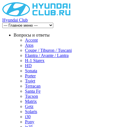
Hyundai Club
Вопросы и ответы
Accent
Atos
Coupe / Tiburon / Tuscani
Elantra / Avante / Lantra
H-1 Starex
HD
Sonata
Porter
Trajet
Terracan
Santa Fe
Tucson
Matrix
Getz
Solaris
i30
Pony
ix35