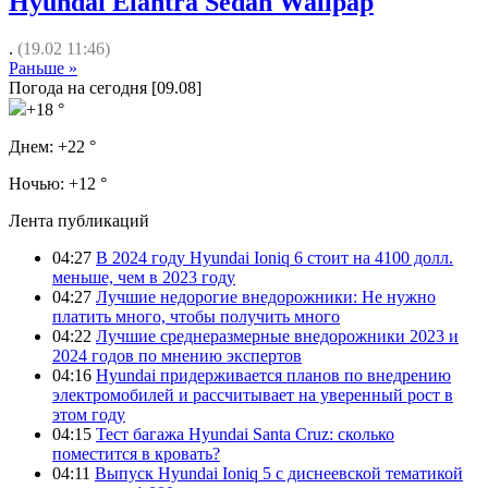
Hyundai Elantra Sedan Wallpap
.
(19.02 11:46)
Раньше »
Погода на сегодня [09.08]
+18 °
Днем:
+22 °
Ночью:
+12 °
Лента публикаций
04:27
В 2024 году Hyundai Ioniq 6 стоит на 4100 долл.
меньше, чем в 2023 году
04:27
Лучшие недорогие внедорожники: Не нужно
платить много, чтобы получить много
04:22
Лучшие среднеразмерные внедорожники 2023 и
2024 годов по мнению экспертов
04:16
Hyundai придерживается планов по внедрению
электромобилей и рассчитывает на уверенный рост в
этом году
04:15
Тест багажа Hyundai Santa Cruz: сколько
поместится в кровать?
04:11
Выпуск Hyundai Ioniq 5 с диснеевской тематикой