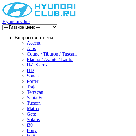
Hyundai Club
Вопросы и ответы
Accent
Atos
Coupe / Tiburon / Tuscani
Elantra / Avante / Lantra
H-1 Starex
HD
Sonata
Porter
Trajet
Terracan
Santa Fe
Tucson
Matrix
Getz
Solaris
i30
Pony
ix35