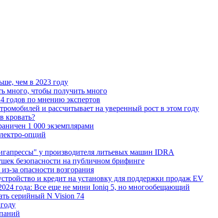
ьше, чем в 2023 году
ь много, чтобы получить много
4 годов по мнению экспертов
тромобилей и рассчитывает на уверенный рост в этом году
 в кровать?
граничен 1 000 экземплярами
Электро-опций
"гигапрессы" у производителя литьевых машин IDRA
ушек безопасности на публичном брифинге
 из-за опасности возгорания
устройство и кредит на установку для поддержки продаж EV
 2024 года: Все еще не мини Ioniq 5, но многообещающий
ать серийный N Vision 74
 году
мпаний