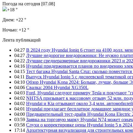
Погода на сегодня [07.08]
+18 °
Днем:
+22 °
Ночью:
+12 °
Лента публикаций
04:27
В 2024 году Hyundai Ioniq 6 стоит на 4100 долл. мен
04:27
Лучшие недорогие внедорожники: Не нужно платит
04:22
Лучшие среднеразмерные внедорожники 2023 и 202
04:16
Hyundai придерживается планов по внедрению элек
04:15
Тест багажа Hyundai Santa Cruz: сколько поместится
04:11
Выпуск Hyundai Ioniq 5 с диснеевской тематикой о
04:10
Обзор Hyundai Kona 2024: Больше, лучше, больше 
04:06
Свалка: 2004 Hyundai XG350L
04:03
Ford, Hyundai следуют примеру Tesla и покупают 
04:02
NHTSA призывает к массовому отзыву 52 млн. под
04:02
Hyundai и Kia отзывают около 3,4 млн. автомобилей
04:01
Hyundai предлагает бесплатное домашнее зарядное 
04:00
Предварительный тест-драйв Hyundai Kona Electric
03:59
Заявка на торговую марку Hyundai N74 может означ
03:58
Слухи о корректировке цены Hyundai Ioniq 5 в 2024
17:14
Архитектурная визуализация для строительных ко