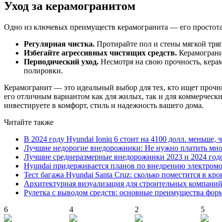
Уход за керамогранитом
Одно из ключевых преимуществ керамогранита — его простота 
Регулярная чистка.
Протирайте пол и стены мягкой тряп
Избегайте агрессивных чистящих средств.
Керамограни
Периодический уход.
Несмотря на свою прочность, керам
полировки.
Керамогранит — это идеальный выбор для тех, кто ищет прочны
его отличным вариантом как для жилых, так и для коммерчески
инвестируете в комфорт, стиль и надежность вашего дома.
Читайте также
В 2024 году Hyundai Ioniq 6 стоит на 4100 долл. меньше, 
Лучшие недорогие внедорожники: Не нужно платить мно
Лучшие среднеразмерные внедорожники 2023 и 2024 год
Hyundai придерживается планов по внедрению электромоб
Тест багажа Hyundai Santa Cruz: сколько поместится в кро
Архитектурная визуализация для строительных компани
Рулетка с выводом средств: основные преимущества фор
6
4
2
5