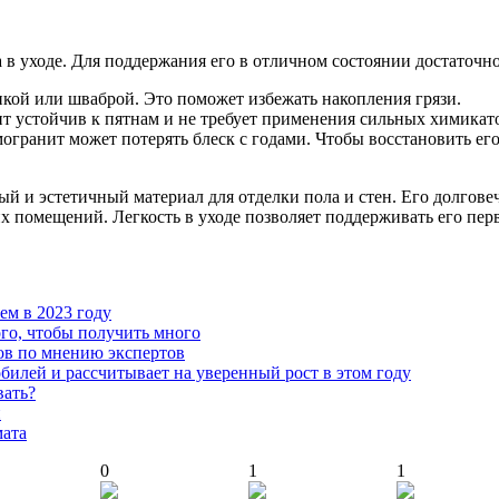
в уходе. Для поддержания его в отличном состоянии достаточн
кой или шваброй. Это поможет избежать накопления грязи.
т устойчив к пятнам и не требует применения сильных химикат
огранит может потерять блеск с годами. Чтобы восстановить ег
й и эстетичный материал для отделки пола и стен. Его долговеч
х помещений. Легкость в уходе позволяет поддерживать его пер
чем в 2023 году
го, чтобы получить много
ов по мнению экспертов
илей и рассчитывает на уверенный рост в этом году
вать?
й
мата
0
1
1