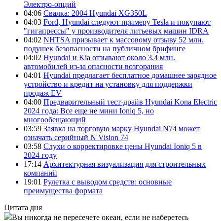
Электро-опций
04:06
Свалка: 2004 Hyundai XG350L
04:03
Ford, Hyundai следуют примеру Tesla и покупают
"гигапрессы" у производителя литьевых машин IDRA
04:02
NHTSA призывает к массовому отзыву 52 млн.
подушек безопасности на публичном брифинге
04:02
Hyundai и Kia отзывают около 3,4 млн.
автомобилей из-за опасности возгорания
04:01
Hyundai предлагает бесплатное домашнее зарядное
устройство и кредит на установку для поддержки
продаж EV
04:00
Предварительный тест-драйв Hyundai Kona Electric
2024 года: Все еще не мини Ioniq 5, но
многообещающий
03:59
Заявка на торговую марку Hyundai N74 может
означать серийный N Vision 74
03:58
Слухи о корректировке цены Hyundai Ioniq 5 в
2024 году
17:14
Архитектурная визуализация для строительных
компаний
19:01
Рулетка с выводом средств: основные
преимущества формата
Цитата дня
Вы никогда не пересечете океан, если не наберетесь