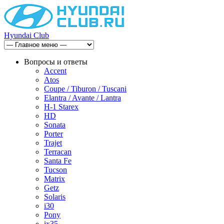
Hyundai Club
Вопросы и ответы
Accent
Atos
Coupe / Tiburon / Tuscani
Elantra / Avante / Lantra
H-1 Starex
HD
Sonata
Porter
Trajet
Terracan
Santa Fe
Tucson
Matrix
Getz
Solaris
i30
Pony
ix35