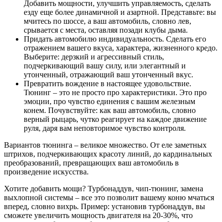
Добавить мощности, улучшить управляемость, сделать
езду еще более динамичной и азартной. Представьте: вы
мчитесь по шоссе, а ваш автомобиль, словно лев,
срывается с места, оставляя позади клубы дыма.
Придать автомобилю индивидуальность. Сделать его
отражением вашего вкуса, характера, жизненного кредо.
Выберите: дерзкий и агрессивный стиль,
подчеркивающий вашу силу, или элегантный и
утонченный, отражающий ваш утонченный вкус.
Превратить вождение в настоящее удовольствие.
Тюнинг – это не просто про характеристики. Это про
эмоции, про чувство единения с вашим железным
конем. Почувствуйте: как ваш автомобиль, словно
верный рыцарь, чутко реагирует на каждое движение
руля, даря вам неповторимое чувство контроля.
Вариантов тюнинга – великое множество. От еле заметных
штрихов, подчеркивающих красоту линий, до кардинальных
преобразований, превращающих ваш автомобиль в
произведение искусства.
Хотите добавить мощи? Турбонаддув, чип-тюнинг, замена
выхлопной системы – все это позволит вашему коню мчаться
вперед, словно вихрь. Пример: установив турбонаддув, вы
сможете увеличить мощность двигателя на 20-30%, что