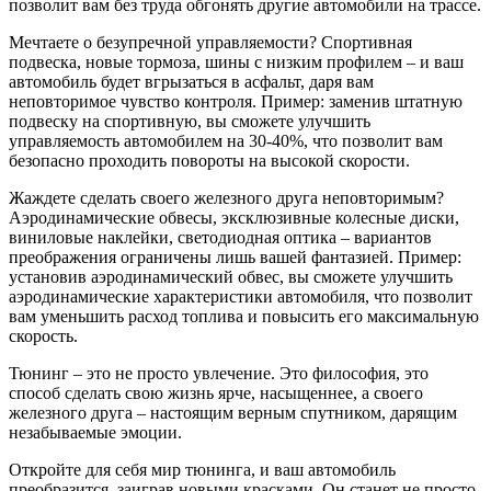
позволит вам без труда обгонять другие автомобили на трассе.
Мечтаете о безупречной управляемости? Спортивная
подвеска, новые тормоза, шины с низким профилем – и ваш
автомобиль будет вгрызаться в асфальт, даря вам
неповторимое чувство контроля. Пример: заменив штатную
подвеску на спортивную, вы сможете улучшить
управляемость автомобилем на 30-40%, что позволит вам
безопасно проходить повороты на высокой скорости.
Жаждете сделать своего железного друга неповторимым?
Аэродинамические обвесы, эксклюзивные колесные диски,
виниловые наклейки, светодиодная оптика – вариантов
преображения ограничены лишь вашей фантазией. Пример:
установив аэродинамический обвес, вы сможете улучшить
аэродинамические характеристики автомобиля, что позволит
вам уменьшить расход топлива и повысить его максимальную
скорость.
Тюнинг – это не просто увлечение. Это философия, это
способ сделать свою жизнь ярче, насыщеннее, а своего
железного друга – настоящим верным спутником, дарящим
незабываемые эмоции.
Откройте для себя мир тюнинга, и ваш автомобиль
преобразится, заиграв новыми красками. Он станет не просто