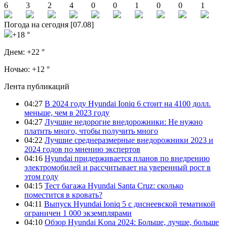
6
3
2
4
0
0
1
0
0
1
Погода на сегодня [07.08]
+18 °
Днем:
+22 °
Ночью:
+12 °
Лента публикаций
04:27
В 2024 году Hyundai Ioniq 6 стоит на 4100 долл.
меньше, чем в 2023 году
04:27
Лучшие недорогие внедорожники: Не нужно
платить много, чтобы получить много
04:22
Лучшие среднеразмерные внедорожники 2023 и
2024 годов по мнению экспертов
04:16
Hyundai придерживается планов по внедрению
электромобилей и рассчитывает на уверенный рост в
этом году
04:15
Тест багажа Hyundai Santa Cruz: сколько
поместится в кровать?
04:11
Выпуск Hyundai Ioniq 5 с диснеевской тематикой
ограничен 1 000 экземплярами
04:10
Обзор Hyundai Kona 2024: Больше, лучше, больше