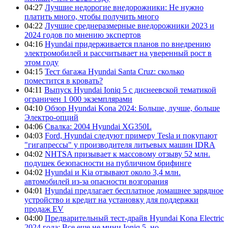
04:27
Лучшие недорогие внедорожники: Не нужно
платить много, чтобы получить много
04:22
Лучшие среднеразмерные внедорожники 2023 и
2024 годов по мнению экспертов
04:16
Hyundai придерживается планов по внедрению
электромобилей и рассчитывает на уверенный рост в
этом году
04:15
Тест багажа Hyundai Santa Cruz: сколько
поместится в кровать?
04:11
Выпуск Hyundai Ioniq 5 с диснеевской тематикой
ограничен 1 000 экземплярами
04:10
Обзор Hyundai Kona 2024: Больше, лучше, больше
Электро-опций
04:06
Свалка: 2004 Hyundai XG350L
04:03
Ford, Hyundai следуют примеру Tesla и покупают
"гигапрессы" у производителя литьевых машин IDRA
04:02
NHTSA призывает к массовому отзыву 52 млн.
подушек безопасности на публичном брифинге
04:02
Hyundai и Kia отзывают около 3,4 млн.
автомобилей из-за опасности возгорания
04:01
Hyundai предлагает бесплатное домашнее зарядное
устройство и кредит на установку для поддержки
продаж EV
04:00
Предварительный тест-драйв Hyundai Kona Electric
2024 года: Все еще не мини Ioniq 5, но