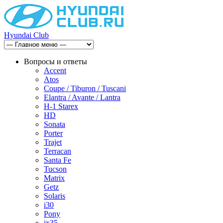
Hyundai Club
Вопросы и ответы
Accent
Atos
Coupe / Tiburon / Tuscani
Elantra / Avante / Lantra
H-1 Starex
HD
Sonata
Porter
Trajet
Terracan
Santa Fe
Tucson
Matrix
Getz
Solaris
i30
Pony
ix35