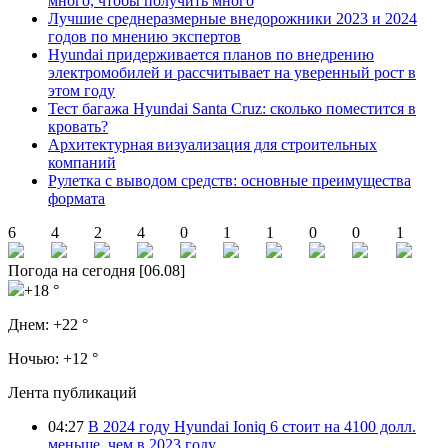
много, чтобы получить много
Лучшие среднеразмерные внедорожники 2023 и 2024
годов по мнению экспертов
Hyundai придерживается планов по внедрению
электромобилей и рассчитывает на уверенный рост в
этом году
Тест багажа Hyundai Santa Cruz: сколько поместится в
кровать?
Архитектурная визуализация для строительных
компаний
Рулетка с выводом средств: основные преимущества
формата
6
4
2
4
0
1
1
0
0
1
Погода на сегодня [06.08]
+18 °
Днем:
+22 °
Ночью:
+12 °
Лента публикаций
04:27
В 2024 году Hyundai Ioniq 6 стоит на 4100 долл.
меньше, чем в 2023 году