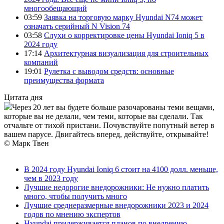
многообещающий
03:59
Заявка на торговую марку Hyundai N74 может
означать серийный N Vision 74
03:58
Слухи о корректировке цены Hyundai Ioniq 5 в
2024 году
17:14
Архитектурная визуализация для строительных
компаний
19:01
Рулетка с выводом средств: основные
преимущества формата
Цитата дня
Через 20 лет вы будете больше разочарованы теми вещами,
которые вы не делали, чем теми, которые вы сделали. Так
отчальте от тихой пристани. Почувствуйте попутный ветер в
вашем парусе. Двигайтесь вперед, действуйте, открывайте!
© Марк Твен
В 2024 году Hyundai Ioniq 6 стоит на 4100 долл. меньше,
чем в 2023 году
Лучшие недорогие внедорожники: Не нужно платить
много, чтобы получить много
Лучшие среднеразмерные внедорожники 2023 и 2024
годов по мнению экспертов
Hyundai придерживается планов по внедрению