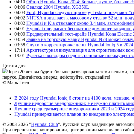
04:10
Обзор Hyundai Kona 2024: Больше, лучше, больше 
04:06
Свалка: 2004 Hyundai XG350L
04:03
Ford, Hyundai следуют примеру Tesla и покупают 
04:02
NHTSA призывает к массовому отзыву 52 млн. под
04:02
Hyundai и Kia отзывают около 3,4 млн. автомобилей
04:01
Hyundai предлагает бесплатное домашнее зарядное 
04:00
Предварительный тест-драйв Hyundai Kona Electric
03:59
Заявка на торговую марку Hyundai N74 может означ
03:58
Слухи о корректировке цены Hyundai Ioniq 5 в 2024
17:14
Архитектурная визуализация для строительных ко
19:01
Рулетка с выводом средств: основные преимуществ
Цитата дня
Через 20 лет вы будете больше разочарованы теми вещами, к
парусе. Двигайтесь вперед, действуйте, открывайте!
© Марк Твен
В 2024 году Hyundai Ioniq 6 стоит на 4100 долл. меньше, 
Лучшие недорогие внедорожники: Не нужно платить мно
Лучшие среднеразмерные внедорожники 2023 и 2024 год
Hyundai придерживается планов по внедрению электромоб
© 2003-2026 "
Hyundai Club
". Русский клуб владельцев автомоб
При перепечатке, копировании, цитировании материалов сайта 