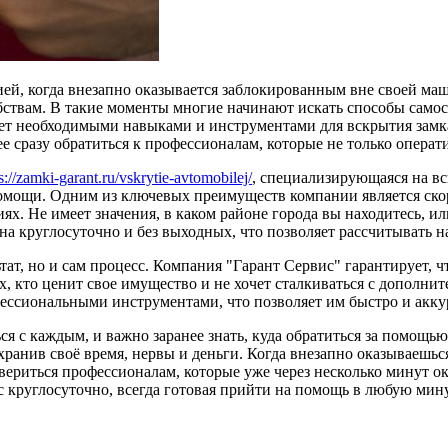
ей, когда внезапно оказывается заблокированным вне своей ма
бствам. В такие моменты многие начинают искать способы самост
ает необходимыми навыками и инструментами для вскрытия замк
е сразу обратиться к профессионалам, которые не только операт
s://zamki-garant.ru/vskrytie-avtomobilej/
, специализирующаяся на вс
помощи. Одним из ключевых преимуществ компании является скор
ях. Не имеет значения, в каком районе города вы находитесь, и
на круглосуточно и без выходных, что позволяет рассчитывать н
тат, но и сам процесс. Компания "Гарант Сервис" гарантирует, ч
, кто ценит свое имущество и не хочет сталкиваться с дополнит
сиональными инструментами, что позволяет им быстро и аккур
ся с каждым, и важно заранее знать, куда обратиться за помощь
анив своё время, нервы и деньги. Когда внезапно оказываешься
вериться профессионалам, которые уже через несколько минут о
вас круглосуточно, всегда готовая прийти на помощь в любую мин