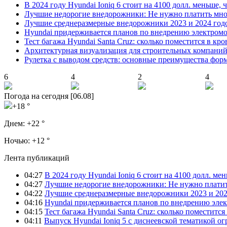
В 2024 году Hyundai Ioniq 6 стоит на 4100 долл. меньше, 
Лучшие недорогие внедорожники: Не нужно платить мно
Лучшие среднеразмерные внедорожники 2023 и 2024 год
Hyundai придерживается планов по внедрению электромоб
Тест багажа Hyundai Santa Cruz: сколько поместится в кро
Архитектурная визуализация для строительных компани
Рулетка с выводом средств: основные преимущества фор
6
4
2
4
Погода на сегодня [06.08]
+18 °
Днем:
+22 °
Ночью:
+12 °
Лента публикаций
04:27
В 2024 году Hyundai Ioniq 6 стоит на 4100 долл. мен
04:27
Лучшие недорогие внедорожники: Не нужно платит
04:22
Лучшие среднеразмерные внедорожники 2023 и 202
04:16
Hyundai придерживается планов по внедрению элек
04:15
Тест багажа Hyundai Santa Cruz: сколько поместится
04:11
Выпуск Hyundai Ioniq 5 с диснеевской тематикой о