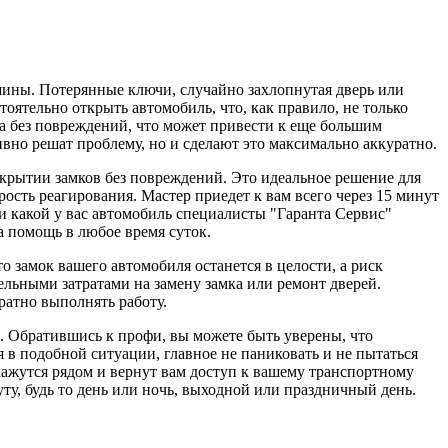
шины. Потерянные ключи, случайно захлопнутая дверь или
оятельно открыть автомобиль, что, как правило, не только
а без повреждений, что может привести к еще большим
ивно решат проблему, но и сделают это максимально аккуратно.
крытии замков без повреждений. Это идеальное решение для
ость реагирования. Мастер приедет к вам всего через 15 минут
ли какой у вас автомобиль специалисты "Гаранта Сервис"
а помощь в любое время суток.
то замок вашего автомобиля останется в целости, а риск
ельными затратами на замену замка или ремонт дверей.
атно выполнять работу.
ю. Обратившись к профи, вы можете быть уверены, что
 в подобной ситуации, главное не паниковать и не пытаться
кажутся рядом и вернут вам доступ к вашему транспортному
уту, будь то день или ночь, выходной или праздничный день.