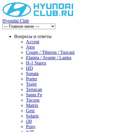
Hyundai Club
Вопросы и ответы
Accent
Atos
Coupe / Tiburon / Tuscani
Elantra / Avante / Lantra
H-1 Starex
HD
Sonata
Porter
Trajet
Terracan
Santa Fe
Tucson
Matrix
Getz
Solaris
i30
Pony
ix35