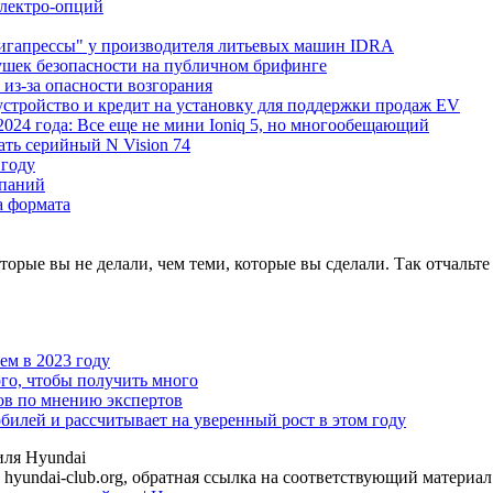
Электро-опций
"гигапрессы" у производителя литьевых машин IDRA
ушек безопасности на публичном брифинге
 из-за опасности возгорания
устройство и кредит на установку для поддержки продаж EV
 2024 года: Все еще не мини Ioniq 5, но многообещающий
ать серийный N Vision 74
 году
мпаний
а формата
оторые вы не делали, чем теми, которые вы сделали. Так отчальт
чем в 2023 году
го, чтобы получить много
ов по мнению экспертов
илей и рассчитывает на уверенный рост в этом году
иля Hyundai
hyundai-club.org, обратная ссылка на соответствующий материал 