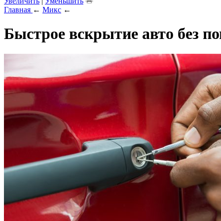
Увеличить
|
Уменьшить
Главная
←
Микс
←
Быстрое вскрытие авто без п