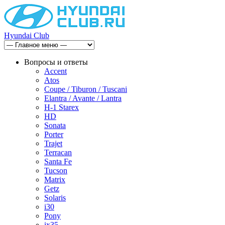
Hyundai Club
Вопросы и ответы
Accent
Atos
Coupe / Tiburon / Tuscani
Elantra / Avante / Lantra
H-1 Starex
HD
Sonata
Porter
Trajet
Terracan
Santa Fe
Tucson
Matrix
Getz
Solaris
i30
Pony
ix35