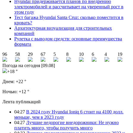
Hyundai придерживается планов по внедрению
электромобилей и рассчитывает на уверенный рост в
этом году
Тест багажа Hyundai Santa Cruz: сколько поместится в
кровать?
Архитектурная визуализация для строительных
компаний
Рулетка с выводом средств: основные преимущества
формата
96
58
29
67
5
8
10
6
4
19
Погода на сегодня [09.08]
+18 °
Днем:
+22 °
Ночью:
+12 °
Лента публикаций
04:27
В 2024 году Hyundai Ioniq 6 стоит на 4100 долл.
меньше, чем в 2023 году
04:27
Лучшие недорогие внедорожники: Не нужно
платить много, чтобы получить много