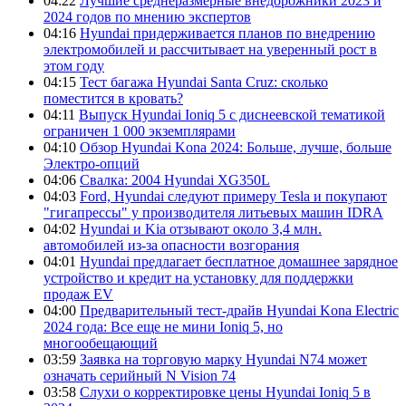
04:22
Лучшие среднеразмерные внедорожники 2023 и
2024 годов по мнению экспертов
04:16
Hyundai придерживается планов по внедрению
электромобилей и рассчитывает на уверенный рост в
этом году
04:15
Тест багажа Hyundai Santa Cruz: сколько
поместится в кровать?
04:11
Выпуск Hyundai Ioniq 5 с диснеевской тематикой
ограничен 1 000 экземплярами
04:10
Обзор Hyundai Kona 2024: Больше, лучше, больше
Электро-опций
04:06
Свалка: 2004 Hyundai XG350L
04:03
Ford, Hyundai следуют примеру Tesla и покупают
"гигапрессы" у производителя литьевых машин IDRA
04:02
Hyundai и Kia отзывают около 3,4 млн.
автомобилей из-за опасности возгорания
04:01
Hyundai предлагает бесплатное домашнее зарядное
устройство и кредит на установку для поддержки
продаж EV
04:00
Предварительный тест-драйв Hyundai Kona Electric
2024 года: Все еще не мини Ioniq 5, но
многообещающий
03:59
Заявка на торговую марку Hyundai N74 может
означать серийный N Vision 74
03:58
Слухи о корректировке цены Hyundai Ioniq 5 в