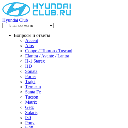
Hyundai Club
Вопросы и ответы
Accent
Atos
Coupe / Tiburon / Tuscani
Elantra / Avante / Lantra
H-1 Starex
HD
Sonata
Porter
Trajet
Terracan
Santa Fe
Tucson
Matrix
Getz
Solaris
i30
Pony
ix35