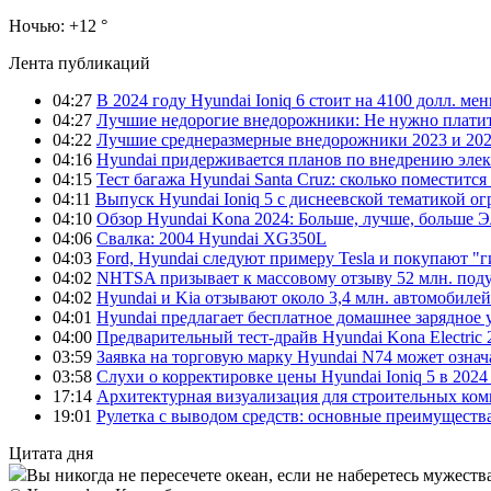
Ночью:
+12 °
Лента публикаций
04:27
В 2024 году Hyundai Ioniq 6 стоит на 4100 долл. мен
04:27
Лучшие недорогие внедорожники: Не нужно платит
04:22
Лучшие среднеразмерные внедорожники 2023 и 202
04:16
Hyundai придерживается планов по внедрению элек
04:15
Тест багажа Hyundai Santa Cruz: сколько поместится
04:11
Выпуск Hyundai Ioniq 5 с диснеевской тематикой о
04:10
Обзор Hyundai Kona 2024: Больше, лучше, больше 
04:06
Свалка: 2004 Hyundai XG350L
04:03
Ford, Hyundai следуют примеру Tesla и покупают 
04:02
NHTSA призывает к массовому отзыву 52 млн. под
04:02
Hyundai и Kia отзывают около 3,4 млн. автомобилей
04:01
Hyundai предлагает бесплатное домашнее зарядное 
04:00
Предварительный тест-драйв Hyundai Kona Electric
03:59
Заявка на торговую марку Hyundai N74 может означ
03:58
Слухи о корректировке цены Hyundai Ioniq 5 в 2024
17:14
Архитектурная визуализация для строительных ко
19:01
Рулетка с выводом средств: основные преимуществ
Цитата дня
Вы никогда не пересечете океан, если не наберетесь мужества