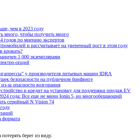
ьше, чем в 2023 году
ь много, чтобы получить много
4 годов по мнению экспертов
тромобилей и рассчитывает на уверенный рост в этом году
 в кровать?
граничен 1 000 экземплярами
Электро-опций
"гигапрессы" у производителя литьевых машин IDRA
ушек безопасности на публичном брифинге
 из-за опасности возгорания
устройство и кредит на установку для поддержки продаж EV
 2024 года: Все еще не мини Ioniq 5, но многообещающий
ать серийный N Vision 74
 году
мпаний
а формата
 потерять берег из виду.