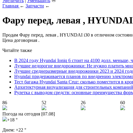
Увеличить
|
Уменьшить
Главная
←
Запчасти
←
Фару перед, левая , HYUNDAI
Продам Фару перед, левая , HYUNDAI i30 в отличном состоян
Цена договорная .
Читайте также
В 2024 году Hyundai Ioniq 6 стоит на 4100 долл. меньше, 
Лучшие недорогие внедорожники: Не нужно платить мно
Лучшие среднеразмерные внедорожники 2023 и 2024 год
Hyundai придерживается планов по внедрению электромоб
Тест багажа Hyundai Santa Cruz: сколько поместится в кро
Архитектурная визуализация для строительных компани
Рулетка с выводом средств: основные преимущества фор
86
52
26
60
Погода на сегодня [07.08]
+18 °
Днем:
+22 °