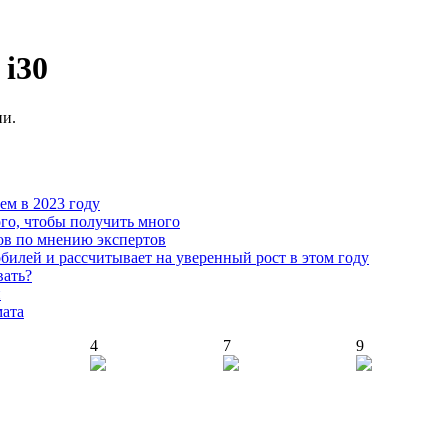
 i30
ии.
чем в 2023 году
го, чтобы получить много
ов по мнению экспертов
илей и рассчитывает на уверенный рост в этом году
вать?
й
мата
4
7
9