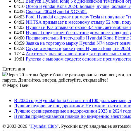
04:11
Выпуск Hyundai Ioniq 5 с диснеевской тематикой о
04:10
Обзор Hyundai Kona 2024: Больше, лучше, больше 
04:06
Свалка: 2004 Hyundai XG350L
04:03
Ford, Hyundai следуют примеру Tesla и покупают 
04:02
NHTSA призывает к массовому отзыву 52 млн. под
04:02
Hyundai и Kia отзывают около 3,4 млн. автомобилей
04:01
Hyundai предлагает бесплатное домашнее зарядное 
04:00
Предварительный тест-драйв Hyundai Kona Electric
03:59
Заявка на торговую марку Hyundai N74 может означ
03:58
Слухи о корректировке цены Hyundai Ioniq 5 в 2024
17:14
Архитектурная визуализация для строительных ко
19:01
Рулетка с выводом средств: основные преимуществ
Цитата дня
Через 20 лет вы будете больше разочарованы теми вещами, к
парусе. Двигайтесь вперед, действуйте, открывайте!
© Марк Твен
В 2024 году Hyundai Ioniq 6 стоит на 4100 долл. меньше, 
Лучшие недорогие внедорожники: Не нужно платить мно
Лучшие среднеразмерные внедорожники 2023 и 2024 год
Hyundai придерживается планов по внедрению электромоб
© 2003-2026 "
Hyundai Club
". Русский клуб владельцев автомоб