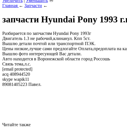
Увеличить
|
Уменьшить
Главная
←
Запчасти
←
запчасти Hyundai Pony 1993 г
Разбирается по запчастям Hyundai Pony 1993г
Двигатель 1.3 не рабочий,клинанул. Кпп 5ст.
Вышлю детали почтой или транспортной ПЭК.
Цены низкие,лучше сами предлогайте Оплата,предоплата на ка
Вышлю фото интересующей Вас детали.
Авто находится в Воронежской области город Россошь
Связь тема,л.с.
[email protected]
acq 408944520
skype wapik11
89081405223 Павел.
Читайте также