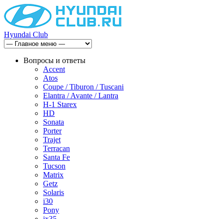
Hyundai Club
Вопросы и ответы
Accent
Atos
Coupe / Tiburon / Tuscani
Elantra / Avante / Lantra
H-1 Starex
HD
Sonata
Porter
Trajet
Terracan
Santa Fe
Tucson
Matrix
Getz
Solaris
i30
Pony
ix35