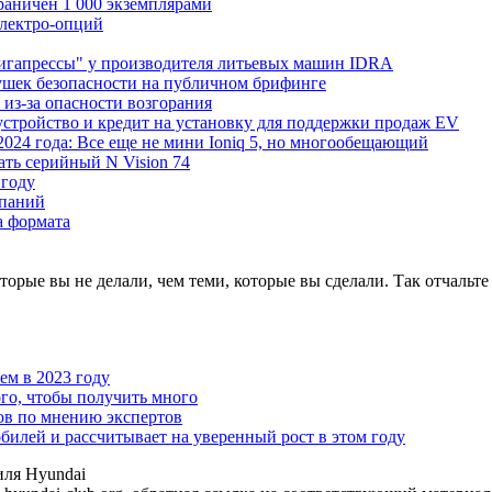
граничен 1 000 экземплярами
Электро-опций
"гигапрессы" у производителя литьевых машин IDRA
ушек безопасности на публичном брифинге
 из-за опасности возгорания
устройство и кредит на установку для поддержки продаж EV
 2024 года: Все еще не мини Ioniq 5, но многообещающий
ать серийный N Vision 74
 году
мпаний
а формата
оторые вы не делали, чем теми, которые вы сделали. Так отчальт
чем в 2023 году
го, чтобы получить много
ов по мнению экспертов
илей и рассчитывает на уверенный рост в этом году
иля Hyundai