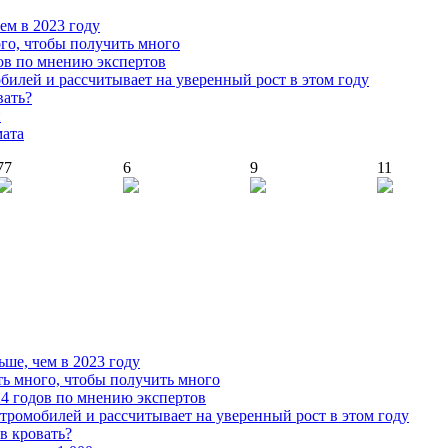
чем в 2023 году
го, чтобы получить много
ов по мнению экспертов
илей и рассчитывает на уверенный рост в этом году
вать?
й
мата
77
6
9
11
ьше, чем в 2023 году
ь много, чтобы получить много
4 годов по мнению экспертов
тромобилей и рассчитывает на уверенный рост в этом году
 в кровать?