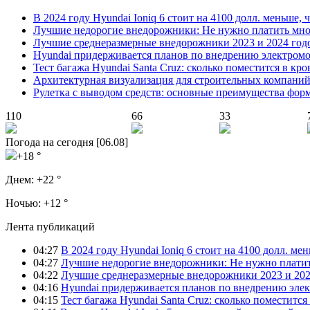
В 2024 году Hyundai Ioniq 6 стоит на 4100 долл. меньше, 
Лучшие недорогие внедорожники: Не нужно платить мно
Лучшие среднеразмерные внедорожники 2023 и 2024 год
Hyundai придерживается планов по внедрению электромоб
Тест багажа Hyundai Santa Cruz: сколько поместится в кро
Архитектурная визуализация для строительных компани
Рулетка с выводом средств: основные преимущества фор
110
66
33
Погода на сегодня [06.08]
+18 °
Днем:
+22 °
Ночью:
+12 °
Лента публикаций
04:27
В 2024 году Hyundai Ioniq 6 стоит на 4100 долл. мен
04:27
Лучшие недорогие внедорожники: Не нужно платит
04:22
Лучшие среднеразмерные внедорожники 2023 и 202
04:16
Hyundai придерживается планов по внедрению элек
04:15
Тест багажа Hyundai Santa Cruz: сколько поместится