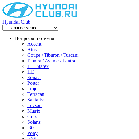
Hyundai Club
Вопросы и ответы
Accent
Atos
Coupe / Tiburon / Tuscani
Elantra / Avante / Lantra
H-1 Starex
HD
Sonata
Porter
Trajet
Terracan
Santa Fe
Tucson
Matrix
Getz
Solaris
i30
Pony
ix35