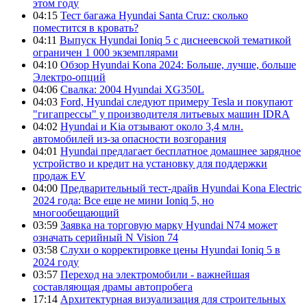
этом году
04:15
Тест багажа Hyundai Santa Cruz: сколько
поместится в кровать?
04:11
Выпуск Hyundai Ioniq 5 с диснеевской тематикой
ограничен 1 000 экземплярами
04:10
Обзор Hyundai Kona 2024: Больше, лучше, больше
Электро-опций
04:06
Свалка: 2004 Hyundai XG350L
04:03
Ford, Hyundai следуют примеру Tesla и покупают
"гигапрессы" у производителя литьевых машин IDRA
04:02
Hyundai и Kia отзывают около 3,4 млн.
автомобилей из-за опасности возгорания
04:01
Hyundai предлагает бесплатное домашнее зарядное
устройство и кредит на установку для поддержки
продаж EV
04:00
Предварительный тест-драйв Hyundai Kona Electric
2024 года: Все еще не мини Ioniq 5, но
многообещающий
03:59
Заявка на торговую марку Hyundai N74 может
означать серийный N Vision 74
03:58
Слухи о корректировке цены Hyundai Ioniq 5 в
2024 году
03:57
Переход на электромобили - важнейшая
составляющая драмы автопробега
17:14
Архитектурная визуализация для строительных