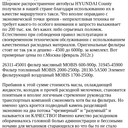
Широкое распространение автобусы HYUNDAI County
получили в нашей стране благодаря использованию их в
качестве маршрутного такси. Что вполне оправдано с
экономической точки зрения - неприхотливая техника не
требует какого-то особого внимания и запросто выхаживает
по 200 тыс. км. без каких либо серьезных поломок.
Естественно при соблюдения правил эксплуатации и
своевременном техническом обслуживании с использованием
качественных расходных материалов. Оригинальные фильтры
стоят не так уж и дешево - 4500 до 6000р. за комплект. Вот
примерные цены по г.Москва (февраль 2012г.)
26311-45001 фильтр масляный MOBIS 600-900р. 31945-45900
Фильтр топливный MOBIS 2000-2500р. 28130-5A500 Элемент
фильтрующий воздушный MOBIS 1700-2500р.
Прибавив к этой сумме стоимость масла, охлаждающей
жидкости, колодок и прочей расходной мелочевки, становится
понятным и вполне логичным стремление руководства
транспортных компаний сэкономить хотя бы на фильтрах. Но
именно здесь кроется подводный камень разделящий
экономию на два потока "чрезмерный" и "разумный" и
называется он КАЧЕСТВО! Именно качество расходников
оборачивалось головной болью администрации и бессоными
ночами для механиков старающихся во что бы то не стало