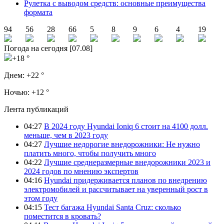
Рулетка с выводом средств: основные преимущества
формата
94
56
28
66
5
8
9
6
4
19
Погода на сегодня [07.08]
+18 °
Днем:
+22 °
Ночью:
+12 °
Лента публикаций
04:27
В 2024 году Hyundai Ioniq 6 стоит на 4100 долл.
меньше, чем в 2023 году
04:27
Лучшие недорогие внедорожники: Не нужно
платить много, чтобы получить много
04:22
Лучшие среднеразмерные внедорожники 2023 и
2024 годов по мнению экспертов
04:16
Hyundai придерживается планов по внедрению
электромобилей и рассчитывает на уверенный рост в
этом году
04:15
Тест багажа Hyundai Santa Cruz: сколько
поместится в кровать?