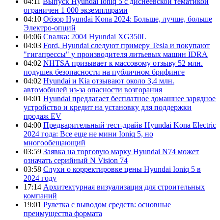
04:11
Выпуск Hyundai Ioniq 5 с диснеевской тематикой
ограничен 1 000 экземплярами
04:10
Обзор Hyundai Kona 2024: Больше, лучше, больше
Электро-опций
04:06
Свалка: 2004 Hyundai XG350L
04:03
Ford, Hyundai следуют примеру Tesla и покупают
"гигапрессы" у производителя литьевых машин IDRA
04:02
NHTSA призывает к массовому отзыву 52 млн.
подушек безопасности на публичном брифинге
04:02
Hyundai и Kia отзывают около 3,4 млн.
автомобилей из-за опасности возгорания
04:01
Hyundai предлагает бесплатное домашнее зарядное
устройство и кредит на установку для поддержки
продаж EV
04:00
Предварительный тест-драйв Hyundai Kona Electric
2024 года: Все еще не мини Ioniq 5, но
многообещающий
03:59
Заявка на торговую марку Hyundai N74 может
означать серийный N Vision 74
03:58
Слухи о корректировке цены Hyundai Ioniq 5 в
2024 году
17:14
Архитектурная визуализация для строительных
компаний
19:01
Рулетка с выводом средств: основные
преимущества формата