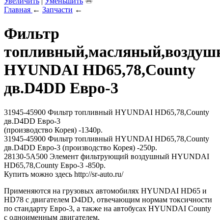
Увеличить
|
Уменьшить
Главная
←
Запчасти
←
Фильтр
топливный,масляный,возду
HYUNDAI HD65,78,County
дв.D4DD Евро-3
31945-45900 Фильтр топливный HYUNDAI HD65,78,County
дв.D4DD Евро-3
(производство Корея) -1340р.
31945-45900 Фильтр топливный HYUNDAI HD65,78,County
дв.D4DD Евро-3 (производство Корея) -250р.
28130-5A500 Элемент фильтрующий воздушный HYUNDAI
HD65,78,County Евро-3 -850р.
Купить можно здесь http://sr-auto.ru/
Применяются на грузовых автомобилях HYUNDAI HD65 и
HD78 с двигателем D4DD, отвечающим нормам токсичности
по стандарту Евро-3, а также на автобусах HYUNDAI County
с одноименным двигателем.