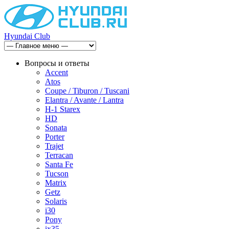
Hyundai Club
Вопросы и ответы
Accent
Atos
Coupe / Tiburon / Tuscani
Elantra / Avante / Lantra
H-1 Starex
HD
Sonata
Porter
Trajet
Terracan
Santa Fe
Tucson
Matrix
Getz
Solaris
i30
Pony
ix35