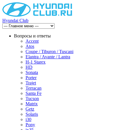
Hyundai Club
Вопросы и ответы
Accent
Atos
Coupe / Tiburon / Tuscani
Elantra / Avante / Lantra
H-1 Starex
HD
Sonata
Porter
Trajet
Terracan
Santa Fe
Tucson
Matrix
Getz
Solaris
i30
Pony
ix35