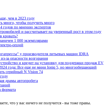
ьше, чем в 2023 году
ь много, чтобы получить много
4 годов по мнению экспертов
тромобилей и рассчитывает на уверенный рост в этом году
 в кровать?
граничен 1 000 экземплярами
Электро-опций
"гигапрессы" у производителя литьевых машин IDRA
 из-за опасности возгорания
устройство и кредит на установку для поддержки продаж EV
 2024 года: Все еще не мини Ioniq 5, но многообещающий
ать серийный N Vision 74
 году
ая драмы автопробега
мпаний
а формата
аете, что у вас ничего не получится - вы тоже правы.