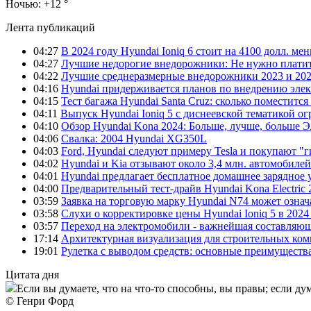
Ночью:
+12 °
Лента публикаций
04:27
В 2024 году Hyundai Ioniq 6 стоит на 4100 долл. мен
04:27
Лучшие недорогие внедорожники: Не нужно платит
04:22
Лучшие среднеразмерные внедорожники 2023 и 202
04:16
Hyundai придерживается планов по внедрению элек
04:15
Тест багажа Hyundai Santa Cruz: сколько поместится
04:11
Выпуск Hyundai Ioniq 5 с диснеевской тематикой о
04:10
Обзор Hyundai Kona 2024: Больше, лучше, больше 
04:06
Свалка: 2004 Hyundai XG350L
04:03
Ford, Hyundai следуют примеру Tesla и покупают 
04:02
Hyundai и Kia отзывают около 3,4 млн. автомобилей
04:01
Hyundai предлагает бесплатное домашнее зарядное 
04:00
Предварительный тест-драйв Hyundai Kona Electric
03:59
Заявка на торговую марку Hyundai N74 может означ
03:58
Слухи о корректировке цены Hyundai Ioniq 5 в 2024
03:57
Переход на электромобили - важнейшая составляющ
17:14
Архитектурная визуализация для строительных ко
19:01
Рулетка с выводом средств: основные преимуществ
Цитата дня
Если вы думаете, что на что-то способны, вы правы; если дум
© Генри Форд