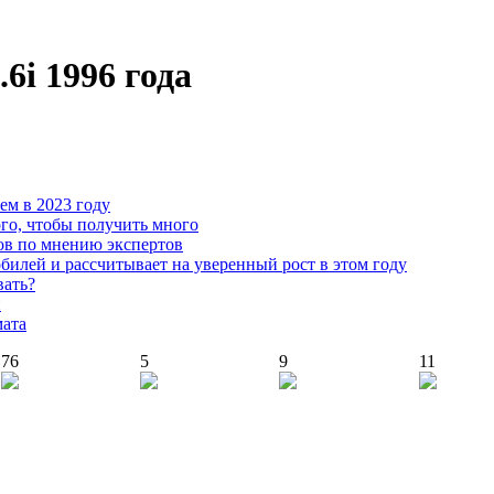
6i 1996 года
чем в 2023 году
го, чтобы получить много
ов по мнению экспертов
илей и рассчитывает на уверенный рост в этом году
вать?
й
мата
76
5
9
11