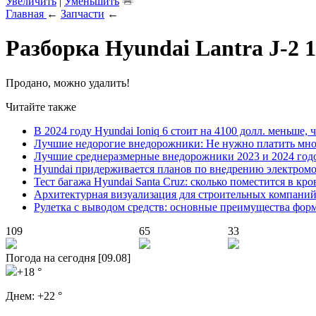
Увеличить
|
Уменьшить
Главная
←
Запчасти
←
Разборка Hyundai Lantra J-2 1.
Продано, можно удалить!
Читайте также
В 2024 году Hyundai Ioniq 6 стоит на 4100 долл. меньше, 
Лучшие недорогие внедорожники: Не нужно платить мно
Лучшие среднеразмерные внедорожники 2023 и 2024 год
Hyundai придерживается планов по внедрению электромоб
Тест багажа Hyundai Santa Cruz: сколько поместится в кро
Архитектурная визуализация для строительных компани
Рулетка с выводом средств: основные преимущества фор
109
65
33
Погода на сегодня [09.08]
+18 °
Днем:
+22 °