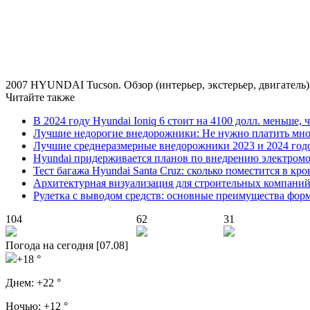
2007 HYUNDAI Tucson. Обзор (интерьер, экстерьер, двигатель)
Читайте также
В 2024 году Hyundai Ioniq 6 стоит на 4100 долл. меньше, 
Лучшие недорогие внедорожники: Не нужно платить мно
Лучшие среднеразмерные внедорожники 2023 и 2024 год
Hyundai придерживается планов по внедрению электромоб
Тест багажа Hyundai Santa Cruz: сколько поместится в кро
Архитектурная визуализация для строительных компани
Рулетка с выводом средств: основные преимущества фор
104
62
31
Погода на сегодня [07.08]
+18 °
Днем:
+22 °
Ночью:
+12 °