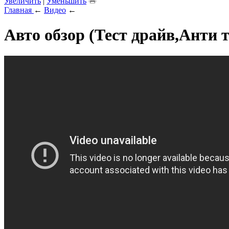
Увеличить
|
Уменьшить
Главная
←
Видео
←
Авто обзор (Тест драйв,Анти т