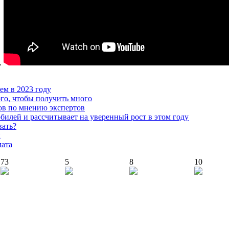
.
чем в 2023 году
го, чтобы получить много
ов по мнению экспертов
илей и рассчитывает на уверенный рост в этом году
вать?
й
мата
73
5
8
10