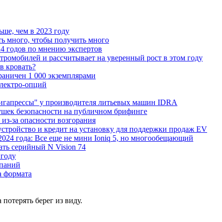
ьше, чем в 2023 году
ь много, чтобы получить много
4 годов по мнению экспертов
тромобилей и рассчитывает на уверенный рост в этом году
 в кровать?
граничен 1 000 экземплярами
Электро-опций
"гигапрессы" у производителя литьевых машин IDRA
ушек безопасности на публичном брифинге
 из-за опасности возгорания
устройство и кредит на установку для поддержки продаж EV
 2024 года: Все еще не мини Ioniq 5, но многообещающий
ать серийный N Vision 74
 году
мпаний
а формата
 потерять берег из виду.