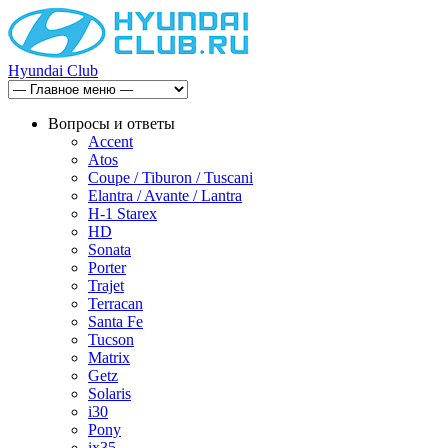
Hyundai Club
Вопросы и ответы
Accent
Atos
Coupe / Tiburon / Tuscani
Elantra / Avante / Lantra
H-1 Starex
HD
Sonata
Porter
Trajet
Terracan
Santa Fe
Tucson
Matrix
Getz
Solaris
i30
Pony
ix35