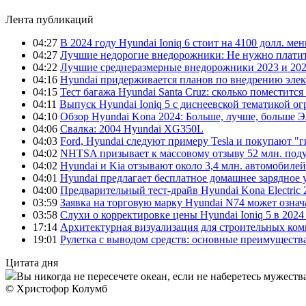
Лента публикаций
04:27
В 2024 году Hyundai Ioniq 6 стоит на 4100 долл. мен
04:27
Лучшие недорогие внедорожники: Не нужно платит
04:22
Лучшие среднеразмерные внедорожники 2023 и 202
04:16
Hyundai придерживается планов по внедрению элек
04:15
Тест багажа Hyundai Santa Cruz: сколько поместится
04:11
Выпуск Hyundai Ioniq 5 с диснеевской тематикой о
04:10
Обзор Hyundai Kona 2024: Больше, лучше, больше 
04:06
Свалка: 2004 Hyundai XG350L
04:03
Ford, Hyundai следуют примеру Tesla и покупают 
04:02
NHTSA призывает к массовому отзыву 52 млн. под
04:02
Hyundai и Kia отзывают около 3,4 млн. автомобилей
04:01
Hyundai предлагает бесплатное домашнее зарядное 
04:00
Предварительный тест-драйв Hyundai Kona Electric
03:59
Заявка на торговую марку Hyundai N74 может означ
03:58
Слухи о корректировке цены Hyundai Ioniq 5 в 2024
17:14
Архитектурная визуализация для строительных ко
19:01
Рулетка с выводом средств: основные преимуществ
Цитата дня
Вы никогда не пересечете океан, если не наберетесь мужества
© Христофор Колумб