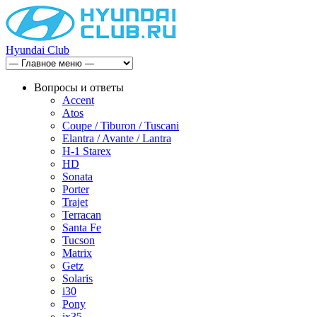
Hyundai Club
Вопросы и ответы
Accent
Atos
Coupe / Tiburon / Tuscani
Elantra / Avante / Lantra
H-1 Starex
HD
Sonata
Porter
Trajet
Terracan
Santa Fe
Tucson
Matrix
Getz
Solaris
i30
Pony
ix35