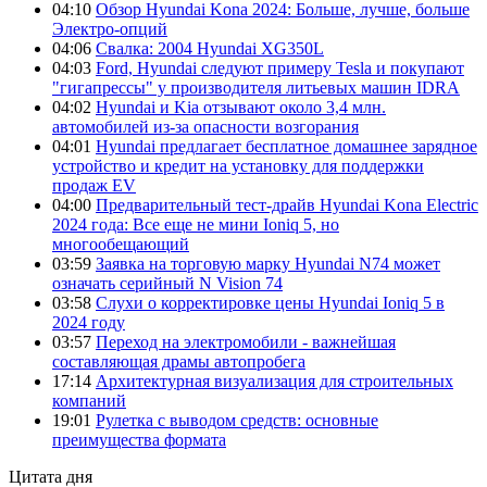
04:10
Обзор Hyundai Kona 2024: Больше, лучше, больше
Электро-опций
04:06
Свалка: 2004 Hyundai XG350L
04:03
Ford, Hyundai следуют примеру Tesla и покупают
"гигапрессы" у производителя литьевых машин IDRA
04:02
Hyundai и Kia отзывают около 3,4 млн.
автомобилей из-за опасности возгорания
04:01
Hyundai предлагает бесплатное домашнее зарядное
устройство и кредит на установку для поддержки
продаж EV
04:00
Предварительный тест-драйв Hyundai Kona Electric
2024 года: Все еще не мини Ioniq 5, но
многообещающий
03:59
Заявка на торговую марку Hyundai N74 может
означать серийный N Vision 74
03:58
Слухи о корректировке цены Hyundai Ioniq 5 в
2024 году
03:57
Переход на электромобили - важнейшая
составляющая драмы автопробега
17:14
Архитектурная визуализация для строительных
компаний
19:01
Рулетка с выводом средств: основные
преимущества формата
Цитата дня