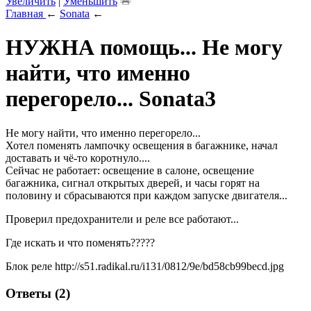
Увеличить
|
Уменьшить
Главная
←
Sonata
←
НУЖНА помощь... Не могу
найти, что именно
перегорело... Sonata3
Не могу найти, что именно перегорело...
Хотел поменять лампочку освещения в багажнике, начал
доставать и чё-то коротнуло....
Сейчас не работает: освещение в салоне, освещение
багажника, сигнал открытых дверей, и часы горят на
половину и сбрасываются при каждом запуске двигателя...
Проверил предохранители и реле все работают...
Где искать и что поменять?????
Блок реле http://s51.radikal.ru/i131/0812/9e/bd58cb99becd.jpg
Ответы (2)