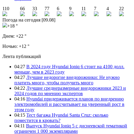
110
66
33
77
6
9
11
7
4
22
Погода на сегодня [09.08]
+18 °
Днем:
+22 °
Ночью:
+12 °
Лента публикаций
04:27
В 2024 году Hyundai Ioniq 6 стоит на 4100 долл.
меньше, чем в 2023 году
04:27
Лучшие недорогие внедорожники: Не нужно
платить много, чтобы получить много
04:22
Лучшие среднеразмерные внедорожники 2023 и
2024 годов по мнению экспертов
04:16
Hyundai придерживается планов по внедрению
электромобилей и рассчитывает на уверенный рост в
этом году
04:15
Тест багажа Hyundai Santa Cruz: сколько
поместится в кровать?
04:11
Выпуск Hyundai Ioniq 5 с диснеевской тематикой
ограничен 1 000 экземплярами