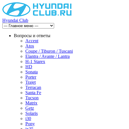
Hyundai Club
Вопросы и ответы
Accent
Atos
Coupe / Tiburon / Tuscani
Elantra / Avante / Lantra
H-1 Starex
HD
Sonata
Porter
Trajet
Terracan
Santa Fe
Tucson
Matrix
Getz
Solaris
i30
Pony
ix35