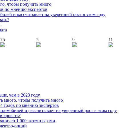
го, чтобы получить много
ов по мнению экспертов
илей и рассчитывает на уверенный рост в этом году
вать?
й
мата
75
5
9
11
ьше, чем в 2023 году
ь много, чтобы получить много
4 годов по мнению экспертов
тромобилей и рассчитывает на уверенный рост в этом году
 в кровать?
граничен 1 000 экземплярами
Электро-опций