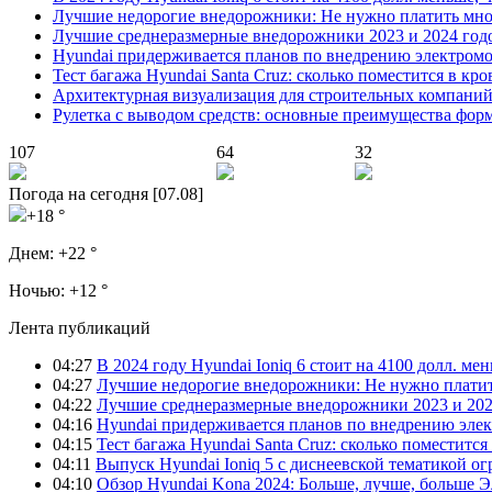
Лучшие недорогие внедорожники: Не нужно платить мно
Лучшие среднеразмерные внедорожники 2023 и 2024 год
Hyundai придерживается планов по внедрению электромоб
Тест багажа Hyundai Santa Cruz: сколько поместится в кро
Архитектурная визуализация для строительных компани
Рулетка с выводом средств: основные преимущества фор
107
64
32
Погода на сегодня [07.08]
+18 °
Днем:
+22 °
Ночью:
+12 °
Лента публикаций
04:27
В 2024 году Hyundai Ioniq 6 стоит на 4100 долл. мен
04:27
Лучшие недорогие внедорожники: Не нужно платит
04:22
Лучшие среднеразмерные внедорожники 2023 и 202
04:16
Hyundai придерживается планов по внедрению элек
04:15
Тест багажа Hyundai Santa Cruz: сколько поместится
04:11
Выпуск Hyundai Ioniq 5 с диснеевской тематикой о
04:10
Обзор Hyundai Kona 2024: Больше, лучше, больше 