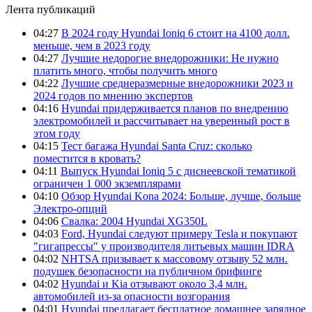
Лента публикаций
04:27
В 2024 году Hyundai Ioniq 6 стоит на 4100 долл.
меньше, чем в 2023 году
04:27
Лучшие недорогие внедорожники: Не нужно
платить много, чтобы получить много
04:22
Лучшие среднеразмерные внедорожники 2023 и
2024 годов по мнению экспертов
04:16
Hyundai придерживается планов по внедрению
электромобилей и рассчитывает на уверенный рост в
этом году
04:15
Тест багажа Hyundai Santa Cruz: сколько
поместится в кровать?
04:11
Выпуск Hyundai Ioniq 5 с диснеевской тематикой
ограничен 1 000 экземплярами
04:10
Обзор Hyundai Kona 2024: Больше, лучше, больше
Электро-опций
04:06
Свалка: 2004 Hyundai XG350L
04:03
Ford, Hyundai следуют примеру Tesla и покупают
"гигапрессы" у производителя литьевых машин IDRA
04:02
NHTSA призывает к массовому отзыву 52 млн.
подушек безопасности на публичном брифинге
04:02
Hyundai и Kia отзывают около 3,4 млн.
автомобилей из-за опасности возгорания
04:01
Hyundai предлагает бесплатное домашнее зарядное