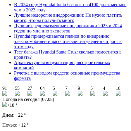
В 2024 году Hyundai Ioniq 6 стоит на 4100 долл. меньше,
чем в 2023 году
Лучшие недорогие внедорожники: Не нужно платить
много, чтобы получить много
Лучшие среднеразмерные внедорожники 2023 и 2024
годов по мнению экспертов
Hyundai придерживается планов по внедрению
электромобилей и рассчитывает на уверенный рост в
этом году
Тест багажа Hyundai Santa Cruz: сколько поместится в
кровать?
Архитектурная визуализация для строительных
компаний
Рулетка с выводом средств: основные преимущества
формата
91
55
27
64
5
7
9
5
4
18
Погода на сегодня [07.08]
+18 °
Днем:
+22 °
Ночью:
+12 °