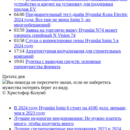
устройство и кредит на установку для поддержки
продаж EV
04:00
Предварительный тест-драйв Hyundai Kona Electric
2024 года: Все еще не мини Ioniq 5, но
многообещающий
03:59
Заявка на торговую марку Hyundai N74 может
означать серийный N Vision 74
03:58
Слухи о корректировке цены Hyundai Ioniq 5 в
2024 году
17:14
Архитектурная визуализация для строительных
компаний
19:01
Рулетка с выводом средств: основные
преимущества формата
Цитата дня
Вы никогда не пересечете океан, если не наберетесь
мужества потерять берег из виду.
© Христофор Колумб
В 2024 году Hyundai Ioniq 6 стоит на 4100 долл. меньше,
чем в 2023 году
Лучшие недорогие внедорожники: Не нужно платить
много, чтобы получить много
Лучшие среднеразмерные внедорожники 2023 и 2024