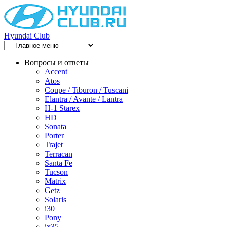
Hyundai Club
Вопросы и ответы
Accent
Atos
Coupe / Tiburon / Tuscani
Elantra / Avante / Lantra
H-1 Starex
HD
Sonata
Porter
Trajet
Terracan
Santa Fe
Tucson
Matrix
Getz
Solaris
i30
Pony
ix35