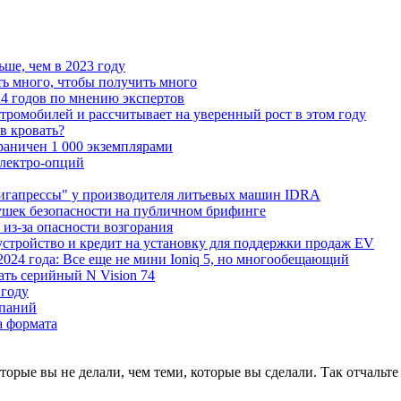
ьше, чем в 2023 году
ь много, чтобы получить много
4 годов по мнению экспертов
тромобилей и рассчитывает на уверенный рост в этом году
 в кровать?
граничен 1 000 экземплярами
Электро-опций
"гигапрессы" у производителя литьевых машин IDRA
ушек безопасности на публичном брифинге
 из-за опасности возгорания
устройство и кредит на установку для поддержки продаж EV
 2024 года: Все еще не мини Ioniq 5, но многообещающий
ать серийный N Vision 74
 году
мпаний
а формата
оторые вы не делали, чем теми, которые вы сделали. Так отчальт