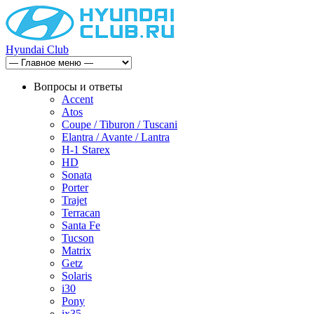
Hyundai Club
Вопросы и ответы
Accent
Atos
Coupe / Tiburon / Tuscani
Elantra / Avante / Lantra
H-1 Starex
HD
Sonata
Porter
Trajet
Terracan
Santa Fe
Tucson
Matrix
Getz
Solaris
i30
Pony
ix35