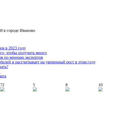
38 в городе Иваново
чем в 2023 году
го, чтобы получить много
ов по мнению экспертов
илей и рассчитывает на уверенный рост в этом году
вать?
й
мата
72
5
8
10