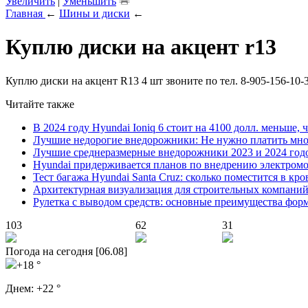
Увеличить
|
Уменьшить
Главная
←
Шины и диски
←
Куплю диски на акцент r13
Куплю диски на акцент R13 4 шт звоните по тел. 8-905-156-10-
Читайте также
В 2024 году Hyundai Ioniq 6 стоит на 4100 долл. меньше, 
Лучшие недорогие внедорожники: Не нужно платить мно
Лучшие среднеразмерные внедорожники 2023 и 2024 год
Hyundai придерживается планов по внедрению электромоб
Тест багажа Hyundai Santa Cruz: сколько поместится в кро
Архитектурная визуализация для строительных компани
Рулетка с выводом средств: основные преимущества фор
103
62
31
Погода на сегодня [06.08]
+18 °
Днем:
+22 °