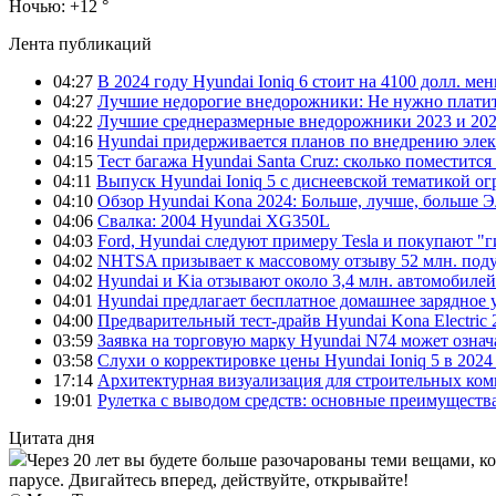
Ночью:
+12 °
Лента публикаций
04:27
В 2024 году Hyundai Ioniq 6 стоит на 4100 долл. мен
04:27
Лучшие недорогие внедорожники: Не нужно платит
04:22
Лучшие среднеразмерные внедорожники 2023 и 202
04:16
Hyundai придерживается планов по внедрению элек
04:15
Тест багажа Hyundai Santa Cruz: сколько поместится
04:11
Выпуск Hyundai Ioniq 5 с диснеевской тематикой о
04:10
Обзор Hyundai Kona 2024: Больше, лучше, больше 
04:06
Свалка: 2004 Hyundai XG350L
04:03
Ford, Hyundai следуют примеру Tesla и покупают 
04:02
NHTSA призывает к массовому отзыву 52 млн. под
04:02
Hyundai и Kia отзывают около 3,4 млн. автомобилей
04:01
Hyundai предлагает бесплатное домашнее зарядное 
04:00
Предварительный тест-драйв Hyundai Kona Electric
03:59
Заявка на торговую марку Hyundai N74 может означ
03:58
Слухи о корректировке цены Hyundai Ioniq 5 в 2024
17:14
Архитектурная визуализация для строительных ко
19:01
Рулетка с выводом средств: основные преимуществ
Цитата дня
Через 20 лет вы будете больше разочарованы теми вещами, к
парусе. Двигайтесь вперед, действуйте, открывайте!