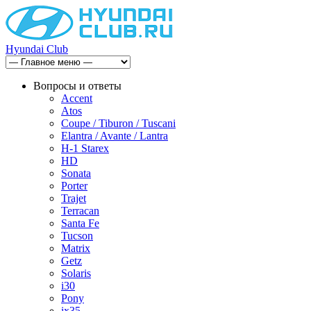
Hyundai Club
Вопросы и ответы
Accent
Atos
Coupe / Tiburon / Tuscani
Elantra / Avante / Lantra
H-1 Starex
HD
Sonata
Porter
Trajet
Terracan
Santa Fe
Tucson
Matrix
Getz
Solaris
i30
Pony
ix35