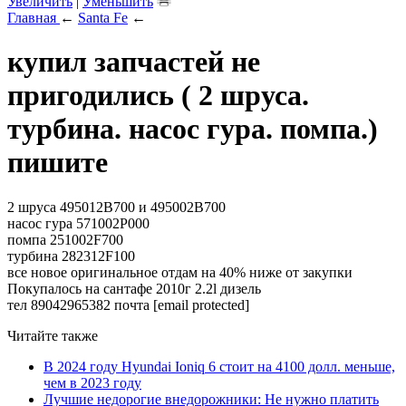
Увеличить
|
Уменьшить
Главная
←
Santa Fe
←
купил запчастей не
пригодились ( 2 шруса.
турбина. насос гура. помпа.)
пишите
2 шруса 495012B700 и 495002B700
насос гура 571002P000
помпа 251002F700
турбина 282312F100
все новое оригинальное отдам на 40% ниже от закупки
Покупалось на сантафе 2010г 2.2l дизель
тел 89042965382 почта
[email protected]
Читайте также
В 2024 году Hyundai Ioniq 6 стоит на 4100 долл. меньше,
чем в 2023 году
Лучшие недорогие внедорожники: Не нужно платить