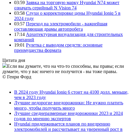
03:59
Заявка на торговую марку Hyundai N74 может
означать серийный N Vision 74
03:58
Слухи о корректировке цены Hyundai Ioniq 5 в
2024 году
03:57
Переход на электромобили - важнейшая
составляющая драмы автопробега
17:14
Архитектурная визуализация для строительных
компаний
19:01
Рулетка с выводом средств: основные
преимущества формата
Цитата дня
Если вы думаете, что на что-то способны, вы правы; если
думаете, что у вас ничего не получится - вы тоже правы.
© Генри Форд
В 2024 году Hyundai Ioniq 6 стоит на 4100 долл. меньше,
чем в 2023 году
Лучшие недорогие внедорожники: Не нужно платить
много, чтобы получить много
Лучшие среднеразмерные внедорожники 2023 и 2024
годов по мнению экспертов
Hyundai придерживается планов по внедрению
электромобилей и рассчитывает на уверенный рост в