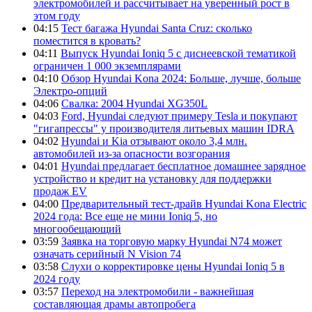
электромобилей и рассчитывает на уверенный рост в
этом году
04:15
Тест багажа Hyundai Santa Cruz: сколько
поместится в кровать?
04:11
Выпуск Hyundai Ioniq 5 с диснеевской тематикой
ограничен 1 000 экземплярами
04:10
Обзор Hyundai Kona 2024: Больше, лучше, больше
Электро-опций
04:06
Свалка: 2004 Hyundai XG350L
04:03
Ford, Hyundai следуют примеру Tesla и покупают
"гигапрессы" у производителя литьевых машин IDRA
04:02
Hyundai и Kia отзывают около 3,4 млн.
автомобилей из-за опасности возгорания
04:01
Hyundai предлагает бесплатное домашнее зарядное
устройство и кредит на установку для поддержки
продаж EV
04:00
Предварительный тест-драйв Hyundai Kona Electric
2024 года: Все еще не мини Ioniq 5, но
многообещающий
03:59
Заявка на торговую марку Hyundai N74 может
означать серийный N Vision 74
03:58
Слухи о корректировке цены Hyundai Ioniq 5 в
2024 году
03:57
Переход на электромобили - важнейшая
составляющая драмы автопробега