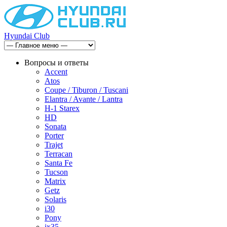
Hyundai Club
Вопросы и ответы
Accent
Atos
Coupe / Tiburon / Tuscani
Elantra / Avante / Lantra
H-1 Starex
HD
Sonata
Porter
Trajet
Terracan
Santa Fe
Tucson
Matrix
Getz
Solaris
i30
Pony
ix35