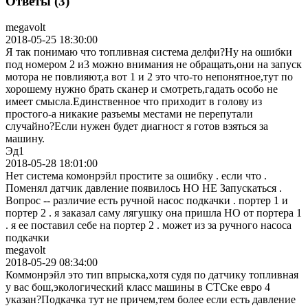
Ответы (3)
megavolt
2018-05-25 18:30:00
Я так понимаю что топливная система делфи?Ну на ошибки
под номером 2 и3 можно внимания не обращать,они на запуск
мотора не повлияют,а вот 1 и 2 это что-то непонятное,тут по
хорошему нужно брать сканер и смотреть,гадать особо не
имеет смысла.Единственное что приходит в голову из
простого-а никакие разъемы местами не перепутали
случайно?Если нужен будет диагност я готов взяться за
машину.
Эд1
2018-05-28 18:01:00
Нет система комонрэйл простите за ошибку . если что .
Поменял датчик давление появилось НО НЕ Запускаться .
Вопрос -- различие есть ручной насос подкачки . портер 1 и
портер 2 . я заказал саму лягушку она пришла НО от портера 1
. я ее поставил себе на портер 2 . может из за ручного насоса
подкачки
megavolt
2018-05-29 08:34:00
Коммонрэйл это тип впрыска,хотя судя по датчику топливная
у вас бош,экологический класс машины в СТСке евро 4
указан?Подкачка тут не причем,тем более если есть давление