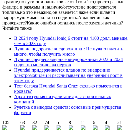
в рампе,по сути они одинаковые от 1го и 2го,просто разные
фильтра и разъемы и наличие/отсутствие подогревателя
топлива,но это неважно,он заведется даже если шланги
нарпрямую мимо фильтра соединить.А давление как
проверяете?Какие ошибки остались после замены датчика?
Читайте также
В 2024 году Hyundai Ioniq 6 стоит на 4100 долл. меньше,
чем в 2023 году
Лучшие недорогие внедорожники: Не нужно платить
много, чтобы получить много
Лучшие среднеразмерные внедорожники 2023 и 2024
годов по мнению экспертов
Hyundai придерживается планов по внедрению
электромобилей и рассчитывает на уверенный рост в
этом году
Тест багажа Hyundai Santa Cruz: сколько поместится в
кровать?
Архитектурная визуализация для строительных
компаний
Рулетка с выводом средств: основные преимущества
формата
105
63
32
74
5
8
11
6
4
21