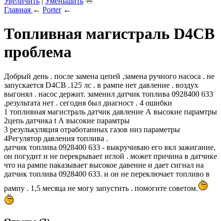
Увеличить
|
Уменьшить
Главная
←
Porter
←
Топливная магистраль D4CB
проблема
Добрый день . после замена цепей ,замена ручного насоса . не
запускается D4CB .125 лс . в рампе нет давление . воздух
выгонял . насос держит. заменил датчик топлива 0928400 633
,результата нет . сегодня был диагност . 4 ошибки
1 топливная магистраль датчик давление А высокие парамтры
2цепь датчика t А высокие парамтры
3 резулькуляция отработанных газов низ параметры
4Регулятор давления топлива .
датчик топлива 0928400 633 - выкручиваю его вкл зажигание,
он погудит и не перекрывает иглой . может причина в датчике
что на рампе паказывает высокое давение и дает сигнал на
датчик топлива 0928400 633. и он не переключает топливо в
рампу . 1,5 месяца не могу запустить . помогите советом.