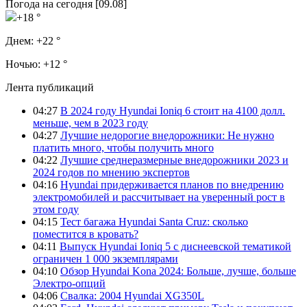
Погода на сегодня [09.08]
+18 °
Днем:
+22 °
Ночью:
+12 °
Лента публикаций
04:27
В 2024 году Hyundai Ioniq 6 стоит на 4100 долл.
меньше, чем в 2023 году
04:27
Лучшие недорогие внедорожники: Не нужно
платить много, чтобы получить много
04:22
Лучшие среднеразмерные внедорожники 2023 и
2024 годов по мнению экспертов
04:16
Hyundai придерживается планов по внедрению
электромобилей и рассчитывает на уверенный рост в
этом году
04:15
Тест багажа Hyundai Santa Cruz: сколько
поместится в кровать?
04:11
Выпуск Hyundai Ioniq 5 с диснеевской тематикой
ограничен 1 000 экземплярами
04:10
Обзор Hyundai Kona 2024: Больше, лучше, больше
Электро-опций
04:06
Свалка: 2004 Hyundai XG350L