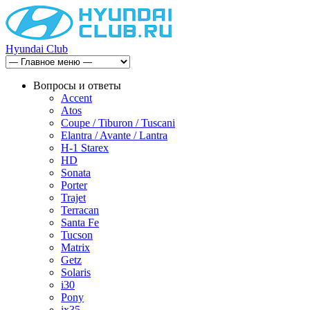
Hyundai Club
Вопросы и ответы
Accent
Atos
Coupe / Tiburon / Tuscani
Elantra / Avante / Lantra
H-1 Starex
HD
Sonata
Porter
Trajet
Terracan
Santa Fe
Tucson
Matrix
Getz
Solaris
i30
Pony
ix35