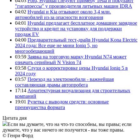
04:03
Ford, Hyundai следуют примеру Tesla и покупают
"гигапрессы" у производителя литьевых машин IDRA
04:02
Hyundai и Kia отзывают около 3,4 млн.
автомобилей из-за опасности возгорания
04:01
Hyundai предлагает бесплатное домашнее зарядное
устройство и кредит на установку для поддержки
продаж EV
04:00
Предварительный тест-драйв Hyundai Kona Electric
2024 года: Все еще не мини Ioniq 5, но
многообещающий
03:59
Заявка на торговую марку Hyundai N74 может
означать серийный N Vision 74
03:58
Слухи о корректировке цены Hyundai Ioniq 5 в
2024 году
03:57
Переход на электромобили - важнейшая
составляющая драмы автопробега
17:14
Архитектурная визуализация для строительных
компаний
19:01
Рулетка с выводом средств: основные
преимущества формата
Цитата дня
Если вы думаете, что на что-то способны, вы правы; если
думаете, что у вас ничего не получится - вы тоже правы.
© Генри Форд