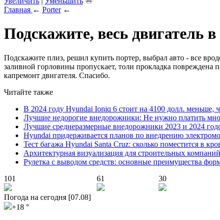
Увеличить
|
Уменьшить
Главная
←
Porter
←
Подскажите, весь двигатель в
Подскажите плиз, решил купить портер, выбрал авто - все врод
заливной горловины пропускает, толи прокладка повреждена под
капремонт двигателя. Спасибо.
Читайте также
В 2024 году Hyundai Ioniq 6 стоит на 4100 долл. меньше, 
Лучшие недорогие внедорожники: Не нужно платить мно
Лучшие среднеразмерные внедорожники 2023 и 2024 год
Hyundai придерживается планов по внедрению электромоб
Тест багажа Hyundai Santa Cruz: сколько поместится в кро
Архитектурная визуализация для строительных компани
Рулетка с выводом средств: основные преимущества фор
101
61
30
Погода на сегодня [07.08]
+18 °