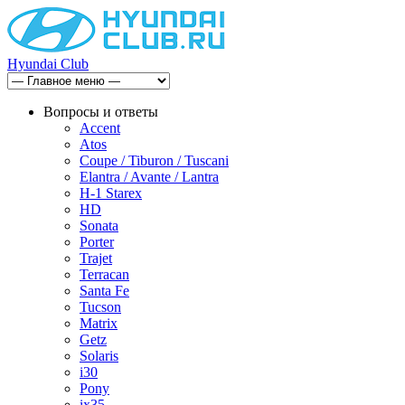
Hyundai Club
Вопросы и ответы
Accent
Atos
Coupe / Tiburon / Tuscani
Elantra / Avante / Lantra
H-1 Starex
HD
Sonata
Porter
Trajet
Terracan
Santa Fe
Tucson
Matrix
Getz
Solaris
i30
Pony
ix35