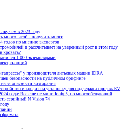
ьше, чем в 2023 году
ь много, чтобы получить много
4 годов по мнению экспертов
тромобилей и рассчитывает на уверенный рост в этом году
 в кровать?
граничен 1 000 экземплярами
Электро-опций
"гигапрессы" у производителя литьевых машин IDRA
ушек безопасности на публичном брифинге
 из-за опасности возгорания
устройство и кредит на установку для поддержки продаж EV
 2024 года: Все еще не мини Ioniq 5, но многообещающий
ать серийный N Vision 74
 году
мпаний
а формата