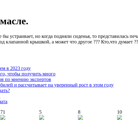
 масле.
е бы устраивает, но когда подняли сиденья, то представилась пе
 клапанной крышкой, а может что другое ??? Кто,что думает ???
чем в 2023 году
го, чтобы получить много
ов по мнению экспертов
илей и рассчитывает на уверенный рост в этом году
вать?
й
мата
71
5
8
10