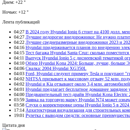
Днем:
+22 °
Ночью:
+12 °
Лента публикаций
04:27
В 2024 году Hyundai Ioniq 6 стоит на 4100 долл. мен
04:27
Лучшие недорогие внедорожники: Не нужно платит
04:22
Лучшие среднеразмерные внедорожники 2023 и 202
04:16
Hyundai придерживается планов по внедрению элек
04:15
Тест багажа Hyundai Santa Cruz: сколько поместится
04:11
Выпуск Hyundai Ioniq 5 с диснеевской тематикой о
04:10
Обзор Hyundai Kona 2024: Больше, лучше, больше 
04:06
Свалка: 2004 Hyundai XG350L
04:03
Ford, Hyundai следуют примеру Tesla и покупают 
04:02
NHTSA призывает к массовому отзыву 52 млн. под
04:02
Hyundai и Kia отзывают около 3,4 млн. автомобилей
04:01
Hyundai предлагает бесплатное домашнее зарядное 
04:00
Предварительный тест-драйв Hyundai Kona Electric
03:59
Заявка на торговую марку Hyundai N74 может означ
03:58
Слухи о корректировке цены Hyundai Ioniq 5 в 2024
17:14
Архитектурная визуализация для строительных ко
19:01
Рулетка с выводом средств: основные преимуществ
Цитата дня