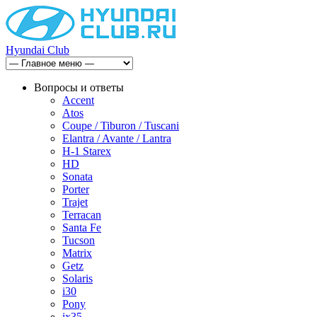
Hyundai Club
Вопросы и ответы
Accent
Atos
Coupe / Tiburon / Tuscani
Elantra / Avante / Lantra
H-1 Starex
HD
Sonata
Porter
Trajet
Terracan
Santa Fe
Tucson
Matrix
Getz
Solaris
i30
Pony
ix35