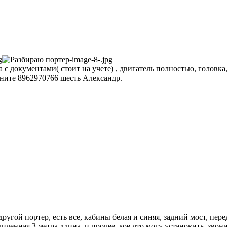
а с документами( стоит на учете) , двигатель полностью, головка,
воните 8962970766 шесть Александр.
ругой портер, есть все, кабины белая и синяя, задний мост, перед
еличенная 3 метра длина, и прочее, кое что могу установить, зв