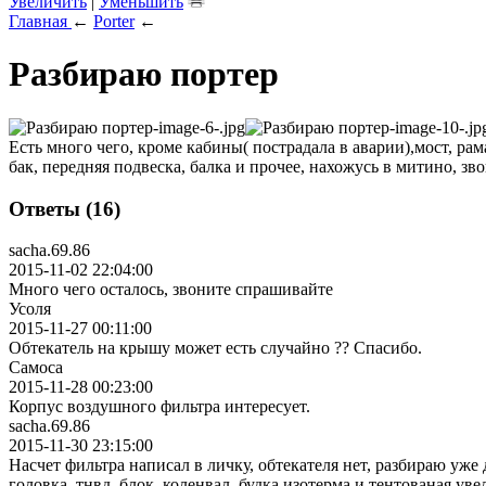
Увеличить
|
Уменьшить
Главная
←
Porter
←
Разбираю портер
Есть много чего, кроме кабины( пострадала в аварии),мост, рам
бак, передняя подвеска, балка и прочее, нахожусь в митино, з
Ответы (16)
sacha.69.86
2015-11-02 22:04:00
Много чего осталось, звоните спрашивайте
Усоля
2015-11-27 00:11:00
Обтекатель на крышу может есть случайно ?? Спасибо.
Самоса
2015-11-28 00:23:00
Корпус воздушного фильтра интересует.
sacha.69.86
2015-11-30 23:15:00
Насчет фильтра написал в личку, обтекателя нет, разбираю уже д
головка, тнвд, блок, коленвал, будка изотерма и тентованая ув