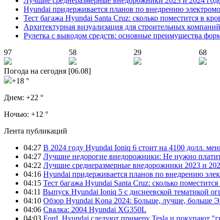
Лучшие среднеразмерные внедорожники 2023 и 2024 год
Hyundai придерживается планов по внедрению электромоб
Тест багажа Hyundai Santa Cruz: сколько поместится в кро
Архитектурная визуализация для строительных компани
Рулетка с выводом средств: основные преимущества фор
97
58
29
68
Погода на сегодня [06.08]
+18 °
Днем:
+22 °
Ночью:
+12 °
Лента публикаций
04:27
В 2024 году Hyundai Ioniq 6 стоит на 4100 долл. мен
04:27
Лучшие недорогие внедорожники: Не нужно платит
04:22
Лучшие среднеразмерные внедорожники 2023 и 202
04:16
Hyundai придерживается планов по внедрению элек
04:15
Тест багажа Hyundai Santa Cruz: сколько поместится
04:11
Выпуск Hyundai Ioniq 5 с диснеевской тематикой о
04:10
Обзор Hyundai Kona 2024: Больше, лучше, больше 
04:06
Свалка: 2004 Hyundai XG350L
04:03
Ford, Hyundai следуют примеру Tesla и покупают 