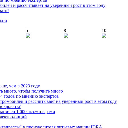
ов по мнению экспертов
илей и рассчитывает на уверенный рост в этом году
вать?
й
мата
5
8
10
ьше, чем в 2023 году
ь много, чтобы получить много
4 годов по мнению экспертов
тромобилей и рассчитывает на уверенный рост в этом году
 в кровать?
граничен 1 000 экземплярами
Электро-опций
"гигапрессы" у производителя литьевых машин IDRA