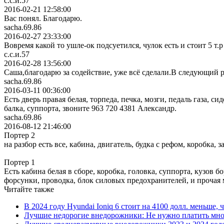
с.с.и.57
2016-02-21 12:58:00
Вас понял. Благодарю.
sacha.69.86
2016-02-27 23:33:00
Вовремя какой то ушле-ок подсуетился, чулок есть и стоит 5 т.р
с.с.и.57
2016-02-28 13:56:00
Саша,благодарю за содействие, уже всё сделали.В следующий р
sacha.69.86
2016-03-11 00:36:00
Есть дверь правая белая, торпеда, печка, мозги, педаль газа, си
балка, суппорта, звоните 963 720 4381 Александр.
sacha.69.86
2016-08-12 21:46:00
Портер 2
на разбор есть все, кабина, двигатель, будка с рефом, коробка, 
Портер 1
Есть кабина белая в сборе, коробка, головка, суппорта, кузов б
форсунки, проводка, блок силовых предохранителей, и прочая 
Читайте также
В 2024 году Hyundai Ioniq 6 стоит на 4100 долл. меньше, 
Лучшие недорогие внедорожники: Не нужно платить мно