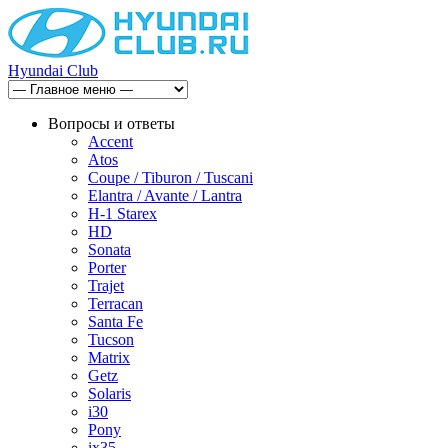
Hyundai Club
Вопросы и ответы
Accent
Atos
Coupe / Tiburon / Tuscani
Elantra / Avante / Lantra
H-1 Starex
HD
Sonata
Porter
Trajet
Terracan
Santa Fe
Tucson
Matrix
Getz
Solaris
i30
Pony
ix35