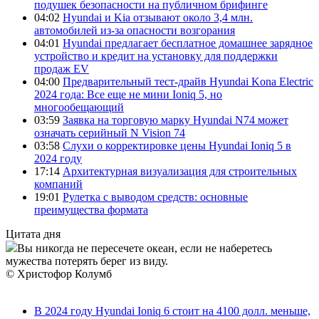
подушек безопасности на публичном брифинге
04:02
Hyundai и Kia отзывают около 3,4 млн.
автомобилей из-за опасности возгорания
04:01
Hyundai предлагает бесплатное домашнее зарядное
устройство и кредит на установку для поддержки
продаж EV
04:00
Предварительный тест-драйв Hyundai Kona Electric
2024 года: Все еще не мини Ioniq 5, но
многообещающий
03:59
Заявка на торговую марку Hyundai N74 может
означать серийный N Vision 74
03:58
Слухи о корректировке цены Hyundai Ioniq 5 в
2024 году
17:14
Архитектурная визуализация для строительных
компаний
19:01
Рулетка с выводом средств: основные
преимущества формата
Цитата дня
Вы никогда не пересечете океан, если не наберетесь
мужества потерять берег из виду.
© Христофор Колумб
В 2024 году Hyundai Ioniq 6 стоит на 4100 долл. меньше,