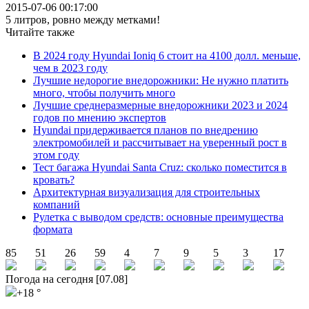
2015-07-06 00:17:00
5 литров, ровно между метками!
Читайте также
В 2024 году Hyundai Ioniq 6 стоит на 4100 долл. меньше,
чем в 2023 году
Лучшие недорогие внедорожники: Не нужно платить
много, чтобы получить много
Лучшие среднеразмерные внедорожники 2023 и 2024
годов по мнению экспертов
Hyundai придерживается планов по внедрению
электромобилей и рассчитывает на уверенный рост в
этом году
Тест багажа Hyundai Santa Cruz: сколько поместится в
кровать?
Архитектурная визуализация для строительных
компаний
Рулетка с выводом средств: основные преимущества
формата
85
51
26
59
4
7
9
5
3
17
Погода на сегодня [07.08]
+18 °