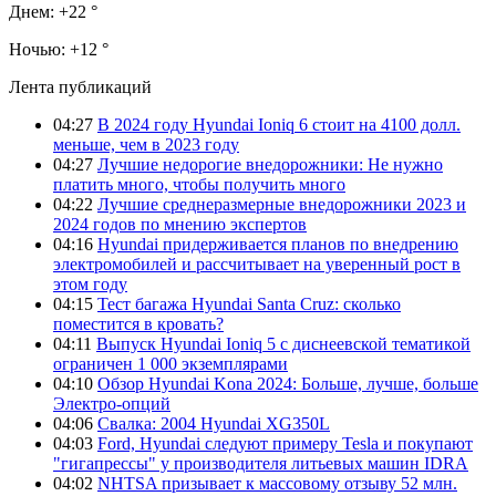
Днем:
+22 °
Ночью:
+12 °
Лента публикаций
04:27
В 2024 году Hyundai Ioniq 6 стоит на 4100 долл.
меньше, чем в 2023 году
04:27
Лучшие недорогие внедорожники: Не нужно
платить много, чтобы получить много
04:22
Лучшие среднеразмерные внедорожники 2023 и
2024 годов по мнению экспертов
04:16
Hyundai придерживается планов по внедрению
электромобилей и рассчитывает на уверенный рост в
этом году
04:15
Тест багажа Hyundai Santa Cruz: сколько
поместится в кровать?
04:11
Выпуск Hyundai Ioniq 5 с диснеевской тематикой
ограничен 1 000 экземплярами
04:10
Обзор Hyundai Kona 2024: Больше, лучше, больше
Электро-опций
04:06
Свалка: 2004 Hyundai XG350L
04:03
Ford, Hyundai следуют примеру Tesla и покупают
"гигапрессы" у производителя литьевых машин IDRA
04:02
NHTSA призывает к массовому отзыву 52 млн.