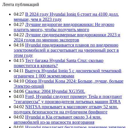
Лента публикаций
04:27
В 2024 году Hyundai Ioniq 6 стоит на 4100 долл.
меньше, чем в 2023 году
04:27
Лучшие недорогие внедорожники: Не нужно
платить много, чтобы получить много
04:22
Лучшие среднеразмерные внедорожники 2023 и
2024 годов по мнению экспертов
04:16
Hyundai придерживается планов по внедрению
электромобилей и рассчитывает на уверенный рост в
этом году
04:15
Тест багажа Hyundai Santa Cruz: сколько
поместится в кровать?
04:11
Выпуск Hyundai Ioniq 5 с диснеевской тематикой
ограничен 1 000 экземплярами
04:10
Обзор Hyundai Kona 2024: Больше, лучше, больше
Электро-опций
04:06
Свалка: 2004 Hyundai XG350L
04:03
Ford, Hyundai следуют примеру Tesla и покупают
"гигапрессы" у производителя литьевых машин IDRA
04:02
NHTSA призывает к массовому отзыву 52 млн.
подушек безопасности на публичном брифинге
04:02
Hyundai и Kia отзывают около 3,4 млн.
автомобилей из-за опасности возгорания
04:01
Hyundai предлагает бесплатное домашнее зарядное