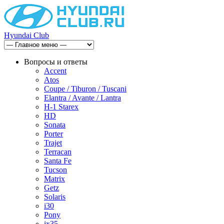
Hyundai Club
Вопросы и ответы
Accent
Atos
Coupe / Tiburon / Tuscani
Elantra / Avante / Lantra
H-1 Starex
HD
Sonata
Porter
Trajet
Terracan
Santa Fe
Tucson
Matrix
Getz
Solaris
i30
Pony
ix35