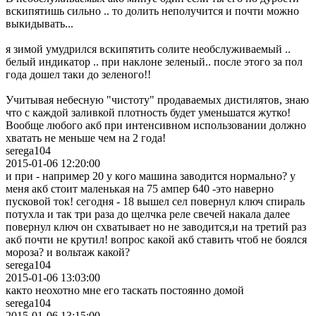
вскипятишь сильно .. то долить неполучится и почти можно
выкидывать...
я зимой умудрился вскипятить солите необслуживаемый ..
белый индикатор .. при наклоне зеленый.. после этого за пол
года дошел таки до зеленого!!
Учитывая небесную "чистоту" продаваемых дистилятов, знаю
что с каждой заливкой плотность будет уменьшатся жутко!
Вообще любого акб при интенсивном использовании должно
хватать не меньше чем на 2 года!
serega104
2015-01-06 12:20:00
и при - например 20 у кого машина заводится нормально? у
меня акб стоит маленькая на 75 ампер 640 -это наверно
пусковой ток! сегодня - 18 вышел сел повернул ключ спираль
потухла и так три раза до щелчка реле свечей накала далее
повернул ключ он схватывает но не заводится,и на третий раз
акб почти не крутил! вопрос какой акб ставить чтоб не боялся
мороза? и вольтаж какой?
serega104
2015-01-06 13:03:00
както неохотно мне его таскать постоянно домой
serega104
2015-01-06 13:15:00