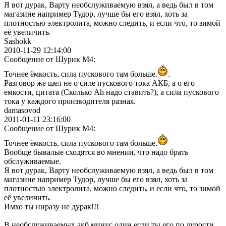
Я вот дурак, Варту необслуживаемую взял, а ведь был в том
магазине например Тудор, лучше бы его взял, хоть за
плотностью электролита, можно следить, и если что, то зимой
её увеличить.
Sashokk
2010-11-29 12:14:00
Сообщение от Шурик М4:
Точнее ёмкость, сила пускового там больше.
.
Разговор же шел не о силе пускового тока АКБ, а о его
емкости, цитата (Сколько Ah надо ставить?), а сила пускового
тока у каждого производителя разная.
damasovod
2011-01-11 23:16:00
Сообщение от Шурик М4:
Точнее ёмкость, сила пускового там больше.
Вообще бывалые сходятся во мнении, что надо брать
обслуживаемые.
Я вот дурак, Варту необслуживаемую взял, а ведь был в том
магазине например Тудор, лучше бы его взял, хоть за
плотностью электролита, можно следить, и если что, то зимой
её увеличить.
Имхо ты ниразу не дурак!!!
В необслуживаемых акб минус один если ты его по дурости