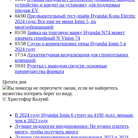
устройство и кредит на установку для поддержки
продаж EV
04:00
Предварительный тест-драйв Hyundai Kona Electric
2024 года: Все еще не мини Ioniq 5, но
многообещающий
03:59
Заявка на торговую марку Hyundai N74 может
означать серийный N Vision 74
03:58
Слухи о корректировке цены Hyundai Ioniq 5 в
2024 году
17:14
Архитектурная визуализация для строительных
компаний
19:01
Рулетка с выводом средств: основные
преимущества формата
Цитата дня
Вы никогда не пересечете океан, если не наберетесь
мужества потерять берег из виду.
© Христофор Колумб
В 2024 году Hyundai Ioniq 6 стоит на 4100 долл. меньше,
чем в 2023 году
Лучшие недорогие внедорожники: Не нужно платить
много, чтобы получить много
Лучшие среднеразмерные внедорожники 2023 и 2024