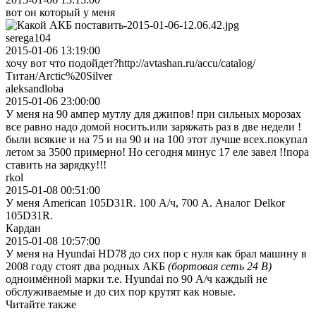
вот он который у меня
serega104
2015-01-06 13:19:00
хочу вот что подойдет?http://avtashan.ru/accu/catalog/
Титан/Arctic%20Silver
aleksandloba
2015-01-06 23:00:00
У меня на 90 ампер мутлу для джипов! при сильных морозах
все равно надо домой носить.или заряжать раз в две недели !
были всякие и на 75 и на 90 и на 100 этот лучше всех.покупал
летом за 3500 примерно! Но сегодня минус 17 еле завел !!пора
ставить на зарядку!!!
rkol
2015-01-08 00:51:00
У меня American 105D31R. 100 А/ч, 700 А. Аналог Delkor
105D31R.
Кардан
2015-01-08 10:57:00
У меня на Hyundai HD78 до сих пор с нуля как брал машину в
2008 году стоят два родных АКБ
(бортовая сеть 24 В)
одноимённой марки т.е. Hyundai по 90 А/ч каждый не
обслуживаемые и до сих пор крутят как новые.
Читайте также