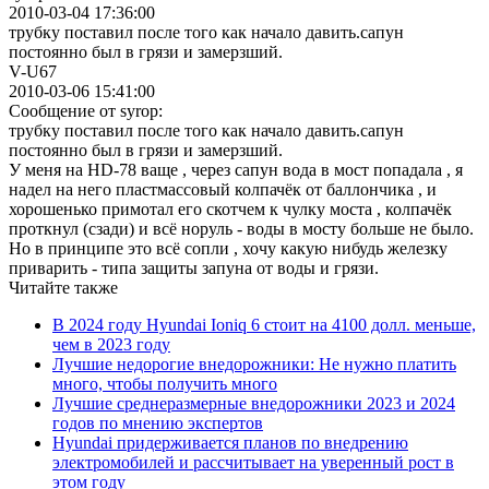
2010-03-04 17:36:00
трубку поставил после того как начало давить.сапун
постоянно был в грязи и замерзший.
V-U67
2010-03-06 15:41:00
Сообщение от syrop:
трубку поставил после того как начало давить.сапун
постоянно был в грязи и замерзший.
У меня на HD-78 ваще , через сапун вода в мост попадала , я
надел на него пластмассовый колпачёк от баллончика , и
хорошенько примотал его скотчем к чулку моста , колпачёк
проткнул (сзади) и всё норуль - воды в мосту больше не было.
Но в принципе это всё сопли , хочу какую нибудь железку
приварить - типа защиты запуна от воды и грязи.
Читайте также
В 2024 году Hyundai Ioniq 6 стоит на 4100 долл. меньше,
чем в 2023 году
Лучшие недорогие внедорожники: Не нужно платить
много, чтобы получить много
Лучшие среднеразмерные внедорожники 2023 и 2024
годов по мнению экспертов
Hyundai придерживается планов по внедрению
электромобилей и рассчитывает на уверенный рост в
этом году