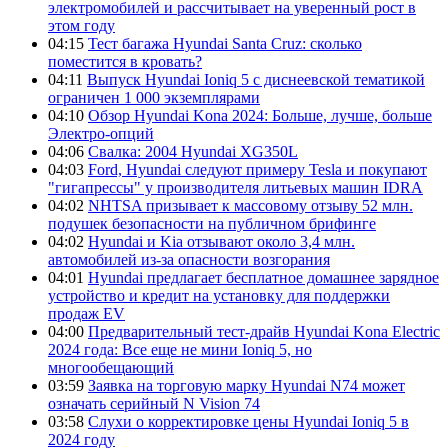
электромобилей и рассчитывает на уверенный рост в
этом году
04:15
Тест багажа Hyundai Santa Cruz: сколько
поместится в кровать?
04:11
Выпуск Hyundai Ioniq 5 с диснеевской тематикой
ограничен 1 000 экземплярами
04:10
Обзор Hyundai Kona 2024: Больше, лучше, больше
Электро-опций
04:06
Свалка: 2004 Hyundai XG350L
04:03
Ford, Hyundai следуют примеру Tesla и покупают
"гигапрессы" у производителя литьевых машин IDRA
04:02
NHTSA призывает к массовому отзыву 52 млн.
подушек безопасности на публичном брифинге
04:02
Hyundai и Kia отзывают около 3,4 млн.
автомобилей из-за опасности возгорания
04:01
Hyundai предлагает бесплатное домашнее зарядное
устройство и кредит на установку для поддержки
продаж EV
04:00
Предварительный тест-драйв Hyundai Kona Electric
2024 года: Все еще не мини Ioniq 5, но
многообещающий
03:59
Заявка на торговую марку Hyundai N74 может
означать серийный N Vision 74
03:58
Слухи о корректировке цены Hyundai Ioniq 5 в
2024 году