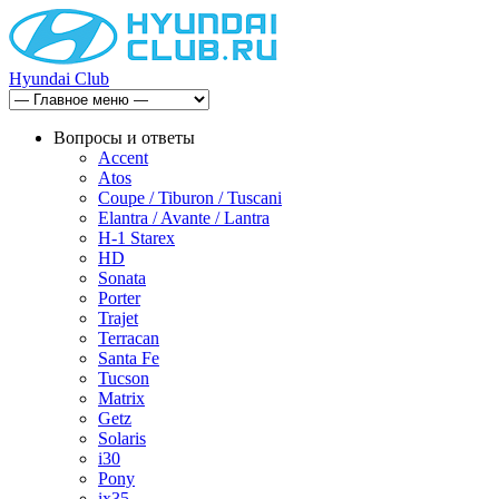
Hyundai Club
Вопросы и ответы
Accent
Atos
Coupe / Tiburon / Tuscani
Elantra / Avante / Lantra
H-1 Starex
HD
Sonata
Porter
Trajet
Terracan
Santa Fe
Tucson
Matrix
Getz
Solaris
i30
Pony
ix35