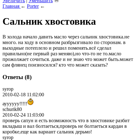
Увеличить
|
Уменьшить
Главная
←
Porter
←
Сальник хвостовика
В холода начало давить масло через сальник хвостовика.не
много. на ходу в основном разбрызгивало по сторонам. в
выходные потеплело и решил поменять.всё сделал
правильно(не первый раз меняю),но что-то не то.масло
прожолжает сочиться. даже и не знаю что может быть.может
сам флянец поизносился? кто что может сказать?
Ответы (8)
syrop
2010-02-18 11:02:00
ауууууу!!!!!
schurik80
2010-02-24 11:03:00
проверь сапун и есть возможность что в хвостовике разбит
вкладыш и вал болтаеться,проверь не болтаеться кардан в
коробке,еще как вариант сальник дерьмо!
syrop