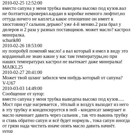
2010-02-25 12:52:00
вместо сапуна у меня трубка выведена высоко под кузов.вал
не болтается,проверял.кардан в коробке немного люфтит,но
оттуда ничего не каплет,а какое отношение он имеет к
хвостовику? сальник дерьмо? уже 4-й меняю.2 раза брал у
дилеров и 2 раза у разных поставщиков. может масло? кастрол
минералка.
schurik80
2010-02-26 18:53:00
ну попробуй поменяй масло! а вал который я имел в виду это
корданный.не знаю какие у вас там температуры,но при
наших температурах кастрол не вытекает даже минералка!
MAIKL25
2010-02-27 20:41:00
Может твой шланг забился чем нибудь который от сапуна?
V-U67
2010-03-03 14:49:00
Сообщение от syrop:
вместо сапуна у меня трубка выведена высоко под кузов.....
Мост при езде нагревается , тёплый и воздух выходит из него
в эту трубку и конденсируется в ней - конденсат замерзает и
масло начинает давить через сальник , так что выкинь трубку
и ставь обратно сапун и всё будет нормуль , тока сапун иногда
от грязи нада чистить иначе опять масло давить начнёт.
syrop