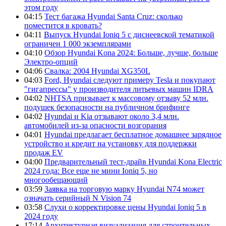
этом году
04:15
Тест багажа Hyundai Santa Cruz: сколько
поместится в кровать?
04:11
Выпуск Hyundai Ioniq 5 с диснеевской тематикой
ограничен 1 000 экземплярами
04:10
Обзор Hyundai Kona 2024: Больше, лучше, больше
Электро-опций
04:06
Свалка: 2004 Hyundai XG350L
04:03
Ford, Hyundai следуют примеру Tesla и покупают
"гигапрессы" у производителя литьевых машин IDRA
04:02
NHTSA призывает к массовому отзыву 52 млн.
подушек безопасности на публичном брифинге
04:02
Hyundai и Kia отзывают около 3,4 млн.
автомобилей из-за опасности возгорания
04:01
Hyundai предлагает бесплатное домашнее зарядное
устройство и кредит на установку для поддержки
продаж EV
04:00
Предварительный тест-драйв Hyundai Kona Electric
2024 года: Все еще не мини Ioniq 5, но
многообещающий
03:59
Заявка на торговую марку Hyundai N74 может
означать серийный N Vision 74
03:58
Слухи о корректировке цены Hyundai Ioniq 5 в
2024 году
17:14
Архитектурная визуализация для строительных