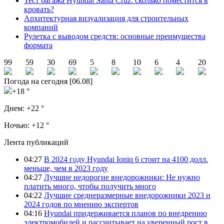
Тест багажа Hyundai Santa Cruz: сколько поместится в
кровать?
Архитектурная визуализация для строительных
компаний
Рулетка с выводом средств: основные преимущества
формата
99
59
30
69
5
8
10
6
4
20
Погода на сегодня [06.08]
+18 °
Днем:
+22 °
Ночью:
+12 °
Лента публикаций
04:27
В 2024 году Hyundai Ioniq 6 стоит на 4100 долл.
меньше, чем в 2023 году
04:27
Лучшие недорогие внедорожники: Не нужно
платить много, чтобы получить много
04:22
Лучшие среднеразмерные внедорожники 2023 и
2024 годов по мнению экспертов
04:16
Hyundai придерживается планов по внедрению
электромобилей и рассчитывает на уверенный рост в