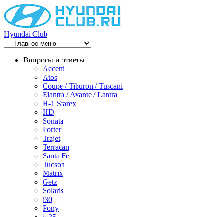
Hyundai Club
Вопросы и ответы
Accent
Atos
Coupe / Tiburon / Tuscani
Elantra / Avante / Lantra
H-1 Starex
HD
Sonata
Porter
Trajet
Terracan
Santa Fe
Tucson
Matrix
Getz
Solaris
i30
Pony
ix35