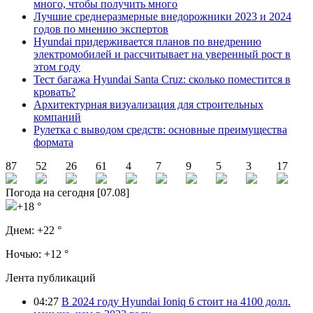
много, чтобы получить много
Лучшие среднеразмерные внедорожники 2023 и 2024
годов по мнению экспертов
Hyundai придерживается планов по внедрению
электромобилей и рассчитывает на уверенный рост в
этом году
Тест багажа Hyundai Santa Cruz: сколько поместится в
кровать?
Архитектурная визуализация для строительных
компаний
Рулетка с выводом средств: основные преимущества
формата
87
52
26
61
4
7
9
5
3
17
Погода на сегодня [07.08]
+18 °
Днем:
+22 °
Ночью:
+12 °
Лента публикаций
04:27
В 2024 году Hyundai Ioniq 6 стоит на 4100 долл.