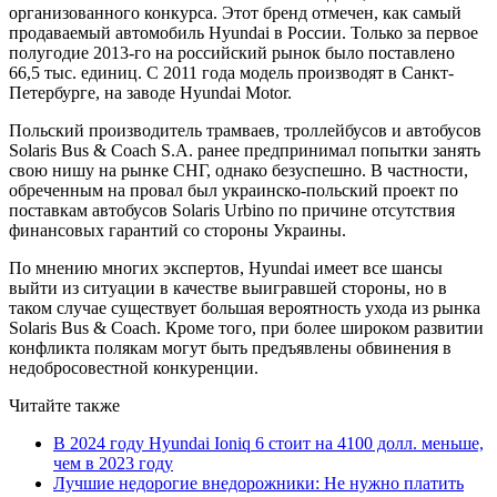
организованного конкурса. Этот бренд отмечен, как самый
продаваемый автомобиль Hyundai в России. Только за первое
полугодие 2013-го на российский рынок было поставлено
66,5 тыс. единиц. С 2011 года модель производят в Санкт-
Петербурге, на заводе Hyundai Motor.
Польский производитель трамваев, троллейбусов и автобусов
Solaris Bus & Coach S.A. ранее предпринимал попытки занять
свою нишу на рынке СНГ, однако безуспешно. В частности,
обреченным на провал был украинско-польский проект по
поставкам автобусов Solaris Urbino по причине отсутствия
финансовых гарантий со стороны Украины.
По мнению многих экспертов, Hyundai имеет все шансы
выйти из ситуации в качестве выигравшей стороны, но в
таком случае существует большая вероятность ухода из рынка
Solaris Bus & Coach. Кроме того, при более широком развитии
конфликта полякам могут быть предъявлены обвинения в
недобросовестной конкуренции.
Читайте также
В 2024 году Hyundai Ioniq 6 стоит на 4100 долл. меньше,
чем в 2023 году
Лучшие недорогие внедорожники: Не нужно платить