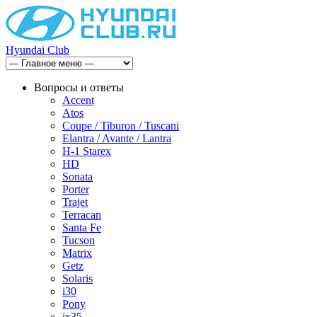
Hyundai Club
Вопросы и ответы
Accent
Atos
Coupe / Tiburon / Tuscani
Elantra / Avante / Lantra
H-1 Starex
HD
Sonata
Porter
Trajet
Terracan
Santa Fe
Tucson
Matrix
Getz
Solaris
i30
Pony
ix35