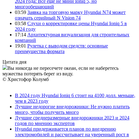
2024 года: Все еще не мини Ioniq 5, но
многообещающий
03:59
Заявка на торговую марку Hyundai N74 может
означать серийный N Vision 74
03:58
Слухи о корректировке цены Hyundai Ioniq 5 в
2024 году
17:14
Архитектурная визуализация для строительных
компаний
19:01
Рулетка с выводом средств: основные
преимущества формата
Цитата дня
Вы никогда не пересечете океан, если не наберетесь
мужества потерять берег из виду.
© Христофор Колумб
В 2024 году Hyundai Ioniq 6 стоит на 4100 долл. меньше,
чем в 2023 году
Лучшие недорогие внедорожники: Не нужно платить
много, чтобы получить много
Лучшие среднеразмерные внедорожники 2023 и 2024
годов по мнению экспертов
Hyundai придерживается планов по внедрению
электромобилей и рассчитывает на уверенный рост в