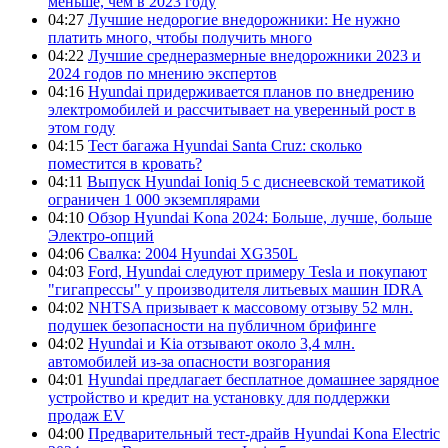
меньше, чем в 2023 году
04:27
Лучшие недорогие внедорожники: Не нужно
платить много, чтобы получить много
04:22
Лучшие среднеразмерные внедорожники 2023 и
2024 годов по мнению экспертов
04:16
Hyundai придерживается планов по внедрению
электромобилей и рассчитывает на уверенный рост в
этом году
04:15
Тест багажа Hyundai Santa Cruz: сколько
поместится в кровать?
04:11
Выпуск Hyundai Ioniq 5 с диснеевской тематикой
ограничен 1 000 экземплярами
04:10
Обзор Hyundai Kona 2024: Больше, лучше, больше
Электро-опций
04:06
Свалка: 2004 Hyundai XG350L
04:03
Ford, Hyundai следуют примеру Tesla и покупают
"гигапрессы" у производителя литьевых машин IDRA
04:02
NHTSA призывает к массовому отзыву 52 млн.
подушек безопасности на публичном брифинге
04:02
Hyundai и Kia отзывают около 3,4 млн.
автомобилей из-за опасности возгорания
04:01
Hyundai предлагает бесплатное домашнее зарядное
устройство и кредит на установку для поддержки
продаж EV
04:00
Предварительный тест-драйв Hyundai Kona Electric