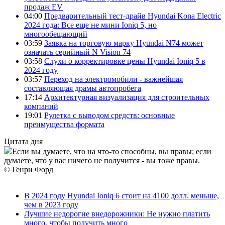
продаж EV
04:00
Предварительный тест-драйв Hyundai Kona Electric
2024 года: Все еще не мини Ioniq 5, но
многообещающий
03:59
Заявка на торговую марку Hyundai N74 может
означать серийный N Vision 74
03:58
Слухи о корректировке цены Hyundai Ioniq 5 в
2024 году
03:57
Переход на электромобили - важнейшая
составляющая драмы автопробега
17:14
Архитектурная визуализация для строительных
компаний
19:01
Рулетка с выводом средств: основные
преимущества формата
Цитата дня
Если вы думаете, что на что-то способны, вы правы; если
думаете, что у вас ничего не получится - вы тоже правы.
© Генри Форд
В 2024 году Hyundai Ioniq 6 стоит на 4100 долл. меньше,
чем в 2023 году
Лучшие недорогие внедорожники: Не нужно платить
много, чтобы получить много