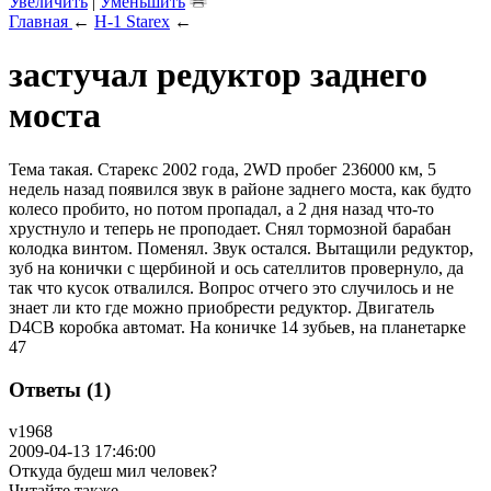
Увеличить
|
Уменьшить
Главная
←
H-1 Starex
←
застучал редуктор заднего
моста
Тема такая. Старекс 2002 года, 2WD пробег 236000 км, 5
недель назад появился звук в районе заднего моста, как будто
колесо пробито, но потом пропадал, а 2 дня назад что-то
хрустнуло и теперь не проподает. Снял тормозной барабан
колодка винтом. Поменял. Звук остался. Вытащили редуктор,
зуб на конички с щербиной и ось сателлитов провернуло, да
так что кусок отвалился. Вопрос отчего это случилось и не
знает ли кто где можно приобрести редуктор. Двигатель
D4CB коробка автомат. На коничке 14 зубьев, на планетарке
47
Ответы (1)
v1968
2009-04-13 17:46:00
Откуда будеш мил человек?
Читайте также