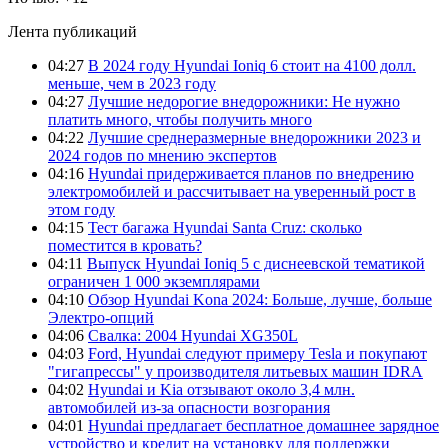
Лента публикаций
04:27
В 2024 году Hyundai Ioniq 6 стоит на 4100 долл.
меньше, чем в 2023 году
04:27
Лучшие недорогие внедорожники: Не нужно
платить много, чтобы получить много
04:22
Лучшие среднеразмерные внедорожники 2023 и
2024 годов по мнению экспертов
04:16
Hyundai придерживается планов по внедрению
электромобилей и рассчитывает на уверенный рост в
этом году
04:15
Тест багажа Hyundai Santa Cruz: сколько
поместится в кровать?
04:11
Выпуск Hyundai Ioniq 5 с диснеевской тематикой
ограничен 1 000 экземплярами
04:10
Обзор Hyundai Kona 2024: Больше, лучше, больше
Электро-опций
04:06
Свалка: 2004 Hyundai XG350L
04:03
Ford, Hyundai следуют примеру Tesla и покупают
"гигапрессы" у производителя литьевых машин IDRA
04:02
Hyundai и Kia отзывают около 3,4 млн.
автомобилей из-за опасности возгорания
04:01
Hyundai предлагает бесплатное домашнее зарядное
устройство и кредит на установку для поддержки