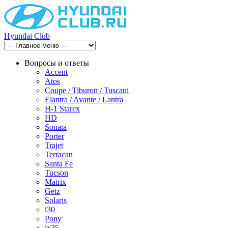
Hyundai Club
Вопросы и ответы
Accent
Atos
Coupe / Tiburon / Tuscani
Elantra / Avante / Lantra
H-1 Starex
HD
Sonata
Porter
Trajet
Terracan
Santa Fe
Tucson
Matrix
Getz
Solaris
i30
Pony
ix35