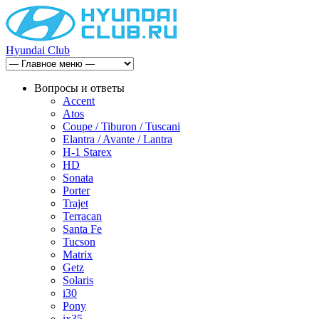
Hyundai Club
Вопросы и ответы
Accent
Atos
Coupe / Tiburon / Tuscani
Elantra / Avante / Lantra
H-1 Starex
HD
Sonata
Porter
Trajet
Terracan
Santa Fe
Tucson
Matrix
Getz
Solaris
i30
Pony
ix35