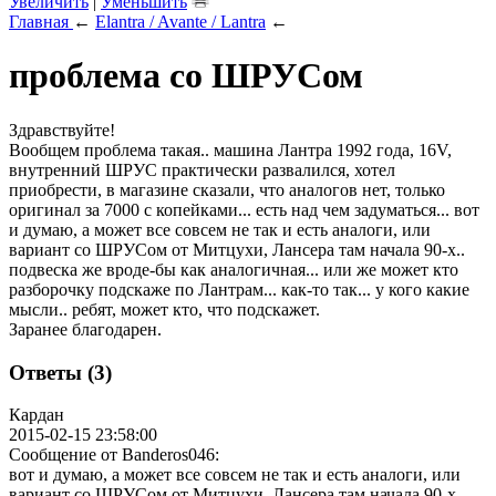
Увеличить
|
Уменьшить
Главная
←
Elantra / Avante / Lantra
←
проблема со ШРУСом
Здравствуйте!
Вообщем проблема такая.. машина Лантра 1992 года, 16V,
внутренний ШРУС практически развалился, хотел
приобрести, в магазине сказали, что аналогов нет, только
оригинал за 7000 с копейками... есть над чем задуматься... вот
и думаю, а может все совсем не так и есть аналоги, или
вариант со ШРУСом от Митцухи, Лансера там начала 90-х..
подвеска же вроде-бы как аналогичная... или же может кто
разборочку подскаже по Лантрам... как-то так... у кого какие
мысли.. ребят, может кто, что подскажет.
Заранее благодарен.
Ответы (3)
Кардан
2015-02-15 23:58:00
Сообщение от Banderos046:
вот и думаю, а может все совсем не так и есть аналоги, или
вариант со ШРУСом от Митцухи, Лансера там начала 90-х..