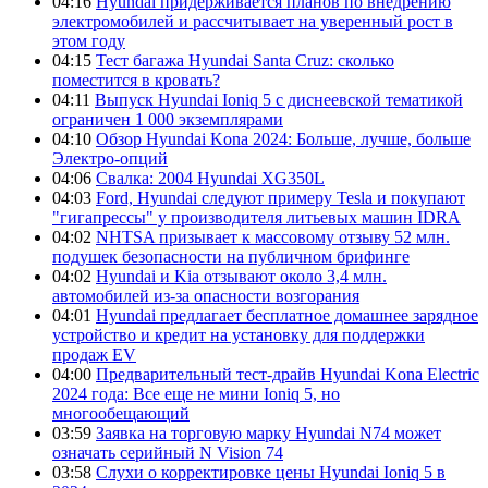
04:16
Hyundai придерживается планов по внедрению
электромобилей и рассчитывает на уверенный рост в
этом году
04:15
Тест багажа Hyundai Santa Cruz: сколько
поместится в кровать?
04:11
Выпуск Hyundai Ioniq 5 с диснеевской тематикой
ограничен 1 000 экземплярами
04:10
Обзор Hyundai Kona 2024: Больше, лучше, больше
Электро-опций
04:06
Свалка: 2004 Hyundai XG350L
04:03
Ford, Hyundai следуют примеру Tesla и покупают
"гигапрессы" у производителя литьевых машин IDRA
04:02
NHTSA призывает к массовому отзыву 52 млн.
подушек безопасности на публичном брифинге
04:02
Hyundai и Kia отзывают около 3,4 млн.
автомобилей из-за опасности возгорания
04:01
Hyundai предлагает бесплатное домашнее зарядное
устройство и кредит на установку для поддержки
продаж EV
04:00
Предварительный тест-драйв Hyundai Kona Electric
2024 года: Все еще не мини Ioniq 5, но
многообещающий
03:59
Заявка на торговую марку Hyundai N74 может
означать серийный N Vision 74
03:58
Слухи о корректировке цены Hyundai Ioniq 5 в