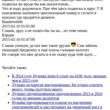
подвеска же вроде-бы как аналогичная...
Это ж надо додуматься. При чём здесь подвеска и шрус ?! В
поисковике напишите оригинальный номер и гуглите в
поисках где продаётся дешевле.
Banderos046
2015-02-16 01:01:00
Слышь, друг, а не пошел-бы ты на... по теме пиши.
Кардан
2015-02-16 01:47:00
Слышь уникум, да нах мне такие друзья
Сам чайник
пишущий бредятину и ещё понты галимые колотит
Не говори что мне делать и я не скажу куда тебе идти ...
Читайте также
В 2024 году Hyundai Ioniq 6 стоит на 4100 долл. меньше,
чем в 2023 году
Лучшие недорогие внедорожники: Не нужно платить
много, чтобы получить много
Лучшие среднеразмерные внедорожники 2023 и 2024
годов по мнению экспертов
Hyundai придерживается планов по внедрению
электромобилей и рассчитывает на уверенный рост в