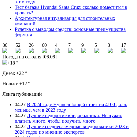
этом году
Тест багажа Hyundai Santa Cruz: сколько поместится в
кровать?
Архитектурная визуализация для строительных
компаний
Рулетка с выводом средств: основные преимущества
формата
86
52
26
60
4
7
9
5
3
17
Погода на сегодня [06.08]
+18 °
Днем:
+22 °
Ночью:
+12 °
Лента публикаций
04:27
В 2024 году Hyundai Ioniq 6 стоит на 4100 долл.
меньше, чем в 2023 году
04:27
Лучшие недорогие внедорожники: Не нужно
платить много, чтобы получить много
04:22
Лучшие среднеразмерные внедорожники 2023 и
2024 годов по мнению экспертов