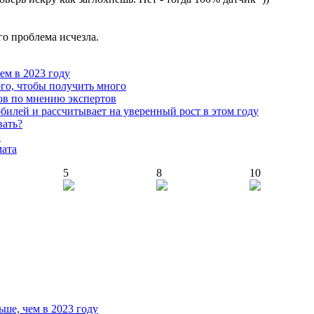
го проблема исчезла.
чем в 2023 году
го, чтобы получить много
ов по мнению экспертов
илей и рассчитывает на уверенный рост в этом году
вать?
й
мата
5
8
10
ьше, чем в 2023 году