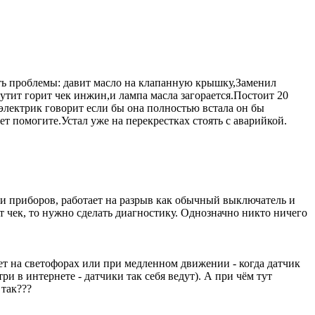
суть проблемы: давит масло на клапанную крышку,Заменил
рутит горит чек инжин,и лампа масла загорается.Постоит 20
электрик говорит если бы она полностью встала он бы
ет помогите.Устал уже на перекрестках стоять с аварийкой.
ели приборов, работает на разрыв как обычный выключатель и
рит чек, то нужно сделать диагностику. Однозначно никто ничего
нет на светофорах или при медленном движении - когда датчик
ри в интернете - датчики так себя ведут). А при чём тут
 так???