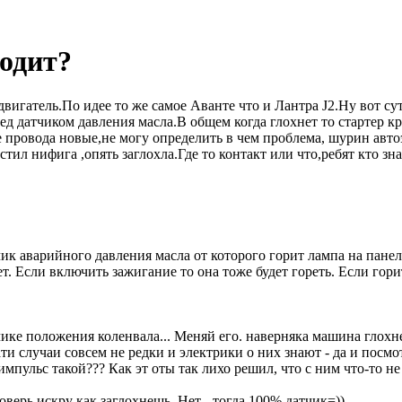
ходит?
 двигатель.По идее то же самое Аванте что и Лантра J2.Ну вот 
ед датчиком давления масла.В общем когда глохнет то стартер к
 провода новые,не могу определить в чем проблема, шурин авто
ил нифига ,опять заглохла.Где то контакт или что,ребят кто зна
тчик аварийного давления масла от которого горит лампа на пан
нет. Если включить зажигание то она тоже будет гореть. Если го
тчике положения коленвала... Меняй его. наверняка машина глох
ати случаи совсем не редки и электрики о них знают - да и посмот
импульс такой??? Как эт оты так лихо решил, что с ним что-то не
оверь искру как заглохнешь. Нет - тогда 100% датчик=))