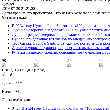
Димася
2014-07-30 21:21:00
Да ты прав на сто процентов!!!Это датчик коленвала,поменял е
Читайте также
В 2024 году Hyundai Ioniq 6 стоит на 4100 долл. меньше, 
Лучшие недорогие внедорожники: Не нужно платить мно
Лучшие среднеразмерные внедорожники 2023 и 2024 год
Hyundai придерживается планов по внедрению электромоб
Тест багажа Hyundai Santa Cruz: сколько поместится в кро
Архитектурная визуализация для строительных компани
Рулетка с выводом средств: основные преимущества фор
98
59
29
69
Погода на сегодня [06.08]
+18 °
Днем:
+22 °
Ночью:
+12 °
Лента публикаций
04:27
В 2024 году Hyundai Ioniq 6 стоит на 4100 долл. мен