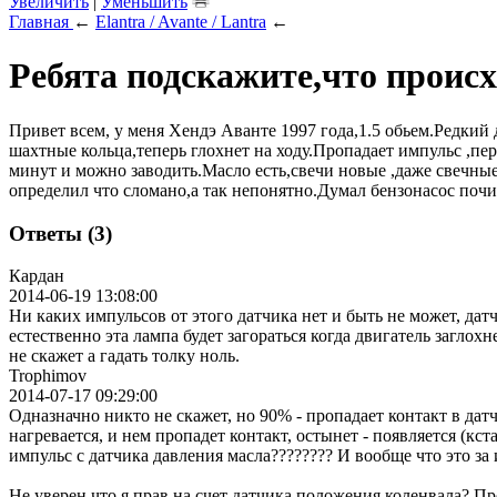
Увеличить
|
Уменьшить
Главная
←
Elantra / Avante / Lantra
←
Ребята подскажите,что проис
Привет всем, у меня Хендэ Аванте 1997 года,1.5 обьем.Редкий
шахтные кольца,теперь глохнет на ходу.Пропадает импульс ,пер
минут и можно заводить.Масло есть,свечи новые ,даже свечные
определил что сломано,а так непонятно.Думал бензонасос почист
Ответы (3)
Кардан
2014-06-19 13:08:00
Ни каких импульсов от этого датчика нет и быть не может, да
естественно эта лампа будет загораться когда двигатель заглох
не скажет а гадать толку ноль.
Trophimov
2014-07-17 09:29:00
Одназначно никто не скажет, но 90% - пропадает контакт в да
нагревается, и нем пропадет контакт, остынет - появляется (кст
импульс с датчика давления масла???????? И вообще что это за 
Не уверен что я прав на счет датчика положения коленвала? Пр