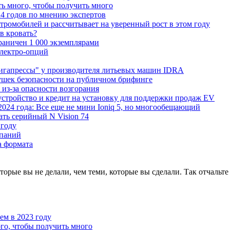
ь много, чтобы получить много
4 годов по мнению экспертов
тромобилей и рассчитывает на уверенный рост в этом году
 в кровать?
граничен 1 000 экземплярами
Электро-опций
"гигапрессы" у производителя литьевых машин IDRA
ушек безопасности на публичном брифинге
 из-за опасности возгорания
устройство и кредит на установку для поддержки продаж EV
 2024 года: Все еще не мини Ioniq 5, но многообещающий
ать серийный N Vision 74
 году
мпаний
а формата
оторые вы не делали, чем теми, которые вы сделали. Так отчальт
чем в 2023 году
го, чтобы получить много