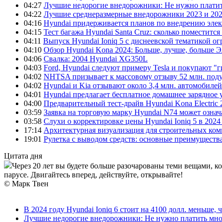
04:27
Лучшие недорогие внедорожники: Не нужно платит
04:22
Лучшие среднеразмерные внедорожники 2023 и 202
04:16
Hyundai придерживается планов по внедрению элек
04:15
Тест багажа Hyundai Santa Cruz: сколько поместится
04:11
Выпуск Hyundai Ioniq 5 с диснеевской тематикой о
04:10
Обзор Hyundai Kona 2024: Больше, лучше, больше 
04:06
Свалка: 2004 Hyundai XG350L
04:03
Ford, Hyundai следуют примеру Tesla и покупают 
04:02
NHTSA призывает к массовому отзыву 52 млн. под
04:02
Hyundai и Kia отзывают около 3,4 млн. автомобилей
04:01
Hyundai предлагает бесплатное домашнее зарядное 
04:00
Предварительный тест-драйв Hyundai Kona Electric
03:59
Заявка на торговую марку Hyundai N74 может означ
03:58
Слухи о корректировке цены Hyundai Ioniq 5 в 2024
17:14
Архитектурная визуализация для строительных ко
19:01
Рулетка с выводом средств: основные преимуществ
Цитата дня
Через 20 лет вы будете больше разочарованы теми вещами, к
парусе. Двигайтесь вперед, действуйте, открывайте!
© Марк Твен
В 2024 году Hyundai Ioniq 6 стоит на 4100 долл. меньше, 
Лучшие недорогие внедорожники: Не нужно платить мно