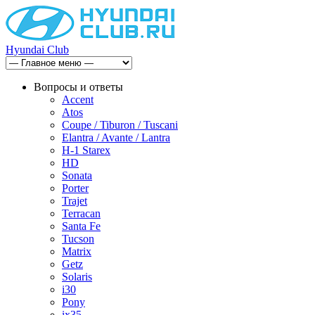
Hyundai Club
Вопросы и ответы
Accent
Atos
Coupe / Tiburon / Tuscani
Elantra / Avante / Lantra
H-1 Starex
HD
Sonata
Porter
Trajet
Terracan
Santa Fe
Tucson
Matrix
Getz
Solaris
i30
Pony
ix35