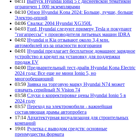
04:11
Выпуск Hyundai Ioniq 5 с диснеевской тематикой
ограничен 1 000 экземплярами
04:10
Обзор Hyundai Kona 2024: Больше, лучше, больше
Электро-опций
04:06
Свалка: 2004 Hyundai XG350L
04:03
Ford, Hyundai следуют примеру Tesla и покупают
"гигапрессы" у производителя литьевых машин IDRA
04:02
Hyundai и Kia отзывают около 3,4 млн.
автомобилей из-за опасности возгорания
04:01
Hyundai предлагает бесплатное домашнее зарядное
устройство и кредит на установку для поддержки
продаж EV
04:00
Предварительный тест-драйв Hyundai Kona Electric
2024 года: Все еще не мини Ioniq 5, но
многообещающий
03:59
Заявка на торговую марку Hyundai N74 может
означать серийный N Vision 74
03:58
Слухи о корректировке цены Hyundai Ioniq 5 в
2024 году
03:57
Переход на электромобили - важнейшая
составляющая драмы автопробега
17:14
Архитектурная визуализация для строительных
компаний
19:01
Рулетка с выводом средств: основные
преимущества формата