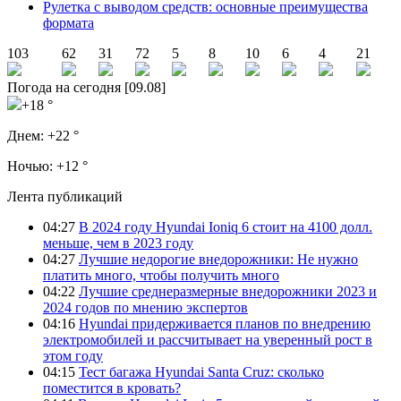
Рулетка с выводом средств: основные преимущества
формата
103
62
31
72
5
8
10
6
4
21
Погода на сегодня [09.08]
+18 °
Днем:
+22 °
Ночью:
+12 °
Лента публикаций
04:27
В 2024 году Hyundai Ioniq 6 стоит на 4100 долл.
меньше, чем в 2023 году
04:27
Лучшие недорогие внедорожники: Не нужно
платить много, чтобы получить много
04:22
Лучшие среднеразмерные внедорожники 2023 и
2024 годов по мнению экспертов
04:16
Hyundai придерживается планов по внедрению
электромобилей и рассчитывает на уверенный рост в
этом году
04:15
Тест багажа Hyundai Santa Cruz: сколько
поместится в кровать?