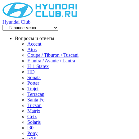
Hyundai Club
Вопросы и ответы
Accent
Atos
Coupe / Tiburon / Tuscani
Elantra / Avante / Lantra
H-1 Starex
HD
Sonata
Porter
Trajet
Terracan
Santa Fe
Tucson
Matrix
Getz
Solaris
i30
Pony
ix35