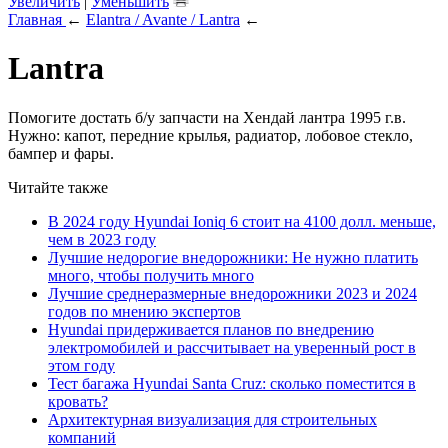
Увеличить
|
Уменьшить
Главная
←
Elantra / Avante / Lantra
←
Lantra
Помогите достать б/у запчасти на Хендай лантра 1995 г.в.
Нужно: капот, передние крылья, радиатор, лобовое стекло,
бампер и фары.
Читайте также
В 2024 году Hyundai Ioniq 6 стоит на 4100 долл. меньше,
чем в 2023 году
Лучшие недорогие внедорожники: Не нужно платить
много, чтобы получить много
Лучшие среднеразмерные внедорожники 2023 и 2024
годов по мнению экспертов
Hyundai придерживается планов по внедрению
электромобилей и рассчитывает на уверенный рост в
этом году
Тест багажа Hyundai Santa Cruz: сколько поместится в
кровать?
Архитектурная визуализация для строительных
компаний