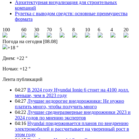
Архитектурная визуализация для строительных
компаний
Рулетка с выводом средств: основные преимущества
формата
100
60
30
70
5
8
10
6
4
20
Погода на сегодня [08.08]
+18 °
Днем:
+22 °
Ночью:
+12 °
Лента публикаций
04:27
В 2024 году Hyundai Ioniq 6 стоит на 4100 долл.
меньше, чем в 2023 году
04:27
Лучшие недорогие внедорожники: Не нужно
платить много, чтобы получить много
04:22
Лучшие среднеразмерные внедорожники 2023 и
2024 годов по мнению экспертов
04:16
Hyundai придерживается планов по внедрению
электромобилей и рассчитывает на уверенный рост в
этом году