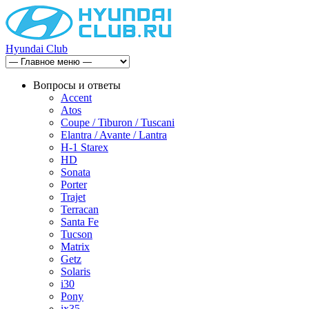
Hyundai Club
Вопросы и ответы
Accent
Atos
Coupe / Tiburon / Tuscani
Elantra / Avante / Lantra
H-1 Starex
HD
Sonata
Porter
Trajet
Terracan
Santa Fe
Tucson
Matrix
Getz
Solaris
i30
Pony
ix35