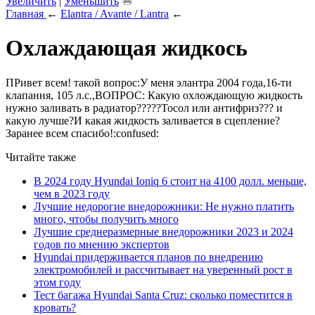
Увеличить
|
Уменьшить
Главная
←
Elantra / Avante / Lantra
←
Охлаждающая жидкось
ПРивет всем! такой вопрос:У меня элантра 2004 года,16-ти
клапання, 105 л.с.,ВОПРОС: Какую охлождающую жидкость
нужно заливать в радиатор?????Тосол или антифриз??? и
какую лучше?И какая жидкость заливается в сцепление?
Заранее всем спасибо!:confused:
Читайте также
В 2024 году Hyundai Ioniq 6 стоит на 4100 долл. меньше,
чем в 2023 году
Лучшие недорогие внедорожники: Не нужно платить
много, чтобы получить много
Лучшие среднеразмерные внедорожники 2023 и 2024
годов по мнению экспертов
Hyundai придерживается планов по внедрению
электромобилей и рассчитывает на уверенный рост в
этом году
Тест багажа Hyundai Santa Cruz: сколько поместится в
кровать?