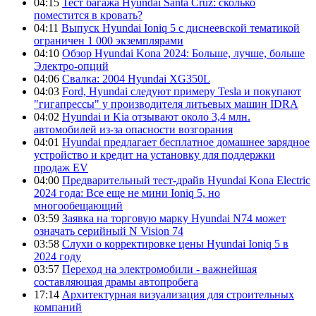
04:15
Тест багажа Hyundai Santa Cruz: сколько
поместится в кровать?
04:11
Выпуск Hyundai Ioniq 5 с диснеевской тематикой
ограничен 1 000 экземплярами
04:10
Обзор Hyundai Kona 2024: Больше, лучше, больше
Электро-опций
04:06
Свалка: 2004 Hyundai XG350L
04:03
Ford, Hyundai следуют примеру Tesla и покупают
"гигапрессы" у производителя литьевых машин IDRA
04:02
Hyundai и Kia отзывают около 3,4 млн.
автомобилей из-за опасности возгорания
04:01
Hyundai предлагает бесплатное домашнее зарядное
устройство и кредит на установку для поддержки
продаж EV
04:00
Предварительный тест-драйв Hyundai Kona Electric
2024 года: Все еще не мини Ioniq 5, но
многообещающий
03:59
Заявка на торговую марку Hyundai N74 может
означать серийный N Vision 74
03:58
Слухи о корректировке цены Hyundai Ioniq 5 в
2024 году
03:57
Переход на электромобили - важнейшая
составляющая драмы автопробега
17:14
Архитектурная визуализация для строительных
компаний