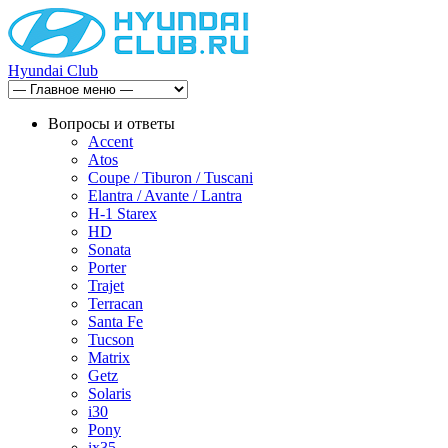
Hyundai Club
Вопросы и ответы
Accent
Atos
Coupe / Tiburon / Tuscani
Elantra / Avante / Lantra
H-1 Starex
HD
Sonata
Porter
Trajet
Terracan
Santa Fe
Tucson
Matrix
Getz
Solaris
i30
Pony
ix35