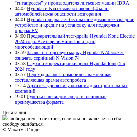
"гигапрессы" у производителя литьевых машин IDRA
04:02
Hyundai и Kia отзывают около 3,4 млн.
автомобилей из-за опасности возгорания
04:01
Hyundai предлагает бесплатное домашнее зарядное
устройство и кредит на установку для поддержки
продаж EV
04:00
Предварительный тест-драйв Hyundai Kona Electric
2024 года: Все еще не мини Ioniq 5, но
многообещающий
03:59
Заявка на торговую марку Hyundai N74 может
означать серийный N Vision 74
03:58
Слухи о корректировке цены Hyundai Ioniq 5 в
2024 году
03:57
Переход на электромобили - важнейшая
составляющая драмы автопробега
17:14
Архитектурная визуализация для строительных
компаний
19:01
Рулетка с выводом средств: основные
преимущества формата
Цитата дня
Свобода ничего не стоит, если она не включает в себя
свободу ошибаться.
© Махатма Ганди