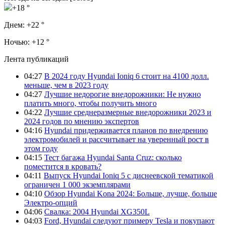
+18 °
Днем:
+22 °
Ночью:
+12 °
Лента публикаций
04:27
В 2024 году Hyundai Ioniq 6 стоит на 4100 долл.
меньше, чем в 2023 году
04:27
Лучшие недорогие внедорожники: Не нужно
платить много, чтобы получить много
04:22
Лучшие среднеразмерные внедорожники 2023 и
2024 годов по мнению экспертов
04:16
Hyundai придерживается планов по внедрению
электромобилей и рассчитывает на уверенный рост в
этом году
04:15
Тест багажа Hyundai Santa Cruz: сколько
поместится в кровать?
04:11
Выпуск Hyundai Ioniq 5 с диснеевской тематикой
ограничен 1 000 экземплярами
04:10
Обзор Hyundai Kona 2024: Больше, лучше, больше
Электро-опций
04:06
Свалка: 2004 Hyundai XG350L
04:03
Ford, Hyundai следуют примеру Tesla и покупают