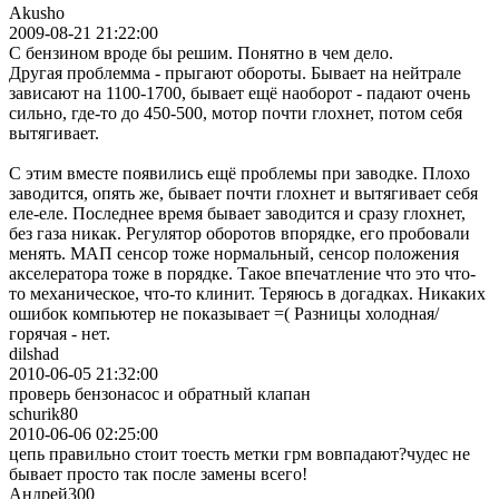
Akusho
2009-08-21 21:22:00
С бензином вроде бы решим. Понятно в чем дело.
Другая проблемма - прыгают обороты. Бывает на нейтрале
зависают на 1100-1700, бывает ещё наоборот - падают очень
сильно, где-то до 450-500, мотор почти глохнет, потом себя
вытягивает.
С этим вместе появились ещё проблемы при заводке. Плохо
заводится, опять же, бывает почти глохнет и вытягивает себя
еле-еле. Последнее время бывает заводится и сразу глохнет,
без газа никак. Регулятор оборотов впорядке, его пробовали
менять. МАП сенсор тоже нормальный, сенсор положения
акселератора тоже в порядке. Такое впечатление что это что-
то механическое, что-то клинит. Теряюсь в догадках. Никаких
ошибок компьютер не показывает =( Разницы холодная/
горячая - нет.
dilshad
2010-06-05 21:32:00
проверь бензонасос и обратный клапан
schurik80
2010-06-06 02:25:00
цепь правильно стоит тоесть метки грм вовпадают?чудес не
бывает просто так после замены всего!
Андрей300