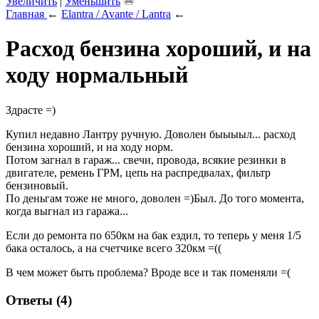
Увеличить
|
Уменьшить
Главная
←
Elantra / Avante / Lantra
←
Расход бензина хороший, и на
ходу нормальный
Здрасте =)
Купил недавно Лантру ручную. Доволен быыыыл... расход
бензина хороший, и на ходу норм.
Потом загнал в гараж... свечи, провода, всякие резинки в
двигателе, ремень ГРМ, цепь на распредвалах, фильтр
бензиновый.
По деньгам тоже не много, доволен =)Был. До того момента,
когда выгнал из гаража...
Если до ремонта по 650км на бак ездил, то теперь у меня 1/5
бака осталось, а на счетчике всего 320км =((
В чем может быть проблема? Вроде все и так поменяли =(
Ответы (4)