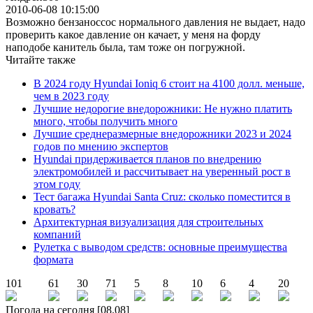
2010-06-08 10:15:00
Возможно бензаноссос нормального давления не выдает, надо
проверить какое давление он качает, у меня на форду
наподобе канитель была, там тоже он погружной.
Читайте также
В 2024 году Hyundai Ioniq 6 стоит на 4100 долл. меньше,
чем в 2023 году
Лучшие недорогие внедорожники: Не нужно платить
много, чтобы получить много
Лучшие среднеразмерные внедорожники 2023 и 2024
годов по мнению экспертов
Hyundai придерживается планов по внедрению
электромобилей и рассчитывает на уверенный рост в
этом году
Тест багажа Hyundai Santa Cruz: сколько поместится в
кровать?
Архитектурная визуализация для строительных
компаний
Рулетка с выводом средств: основные преимущества
формата
101
61
30
71
5
8
10
6
4
20
Погода на сегодня [08.08]