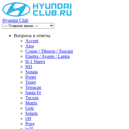
Hyundai Club
Вопросы и ответы
Accent
Atos
Coupe / Tiburon / Tuscani
Elantra / Avante / Lantra
H-1 Starex
HD
Sonata
Porter
Trajet
Terracan
Santa Fe
Tucson
Matrix
Getz
Solaris
i30
Pony
ix35