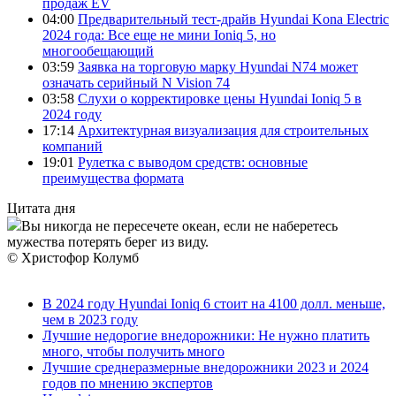
продаж EV
04:00
Предварительный тест-драйв Hyundai Kona Electric
2024 года: Все еще не мини Ioniq 5, но
многообещающий
03:59
Заявка на торговую марку Hyundai N74 может
означать серийный N Vision 74
03:58
Слухи о корректировке цены Hyundai Ioniq 5 в
2024 году
17:14
Архитектурная визуализация для строительных
компаний
19:01
Рулетка с выводом средств: основные
преимущества формата
Цитата дня
Вы никогда не пересечете океан, если не наберетесь
мужества потерять берег из виду.
© Христофор Колумб
В 2024 году Hyundai Ioniq 6 стоит на 4100 долл. меньше,
чем в 2023 году
Лучшие недорогие внедорожники: Не нужно платить
много, чтобы получить много
Лучшие среднеразмерные внедорожники 2023 и 2024
годов по мнению экспертов