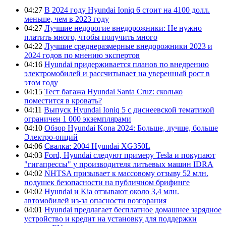
04:27
В 2024 году Hyundai Ioniq 6 стоит на 4100 долл.
меньше, чем в 2023 году
04:27
Лучшие недорогие внедорожники: Не нужно
платить много, чтобы получить много
04:22
Лучшие среднеразмерные внедорожники 2023 и
2024 годов по мнению экспертов
04:16
Hyundai придерживается планов по внедрению
электромобилей и рассчитывает на уверенный рост в
этом году
04:15
Тест багажа Hyundai Santa Cruz: сколько
поместится в кровать?
04:11
Выпуск Hyundai Ioniq 5 с диснеевской тематикой
ограничен 1 000 экземплярами
04:10
Обзор Hyundai Kona 2024: Больше, лучше, больше
Электро-опций
04:06
Свалка: 2004 Hyundai XG350L
04:03
Ford, Hyundai следуют примеру Tesla и покупают
"гигапрессы" у производителя литьевых машин IDRA
04:02
NHTSA призывает к массовому отзыву 52 млн.
подушек безопасности на публичном брифинге
04:02
Hyundai и Kia отзывают около 3,4 млн.
автомобилей из-за опасности возгорания
04:01
Hyundai предлагает бесплатное домашнее зарядное
устройство и кредит на установку для поддержки