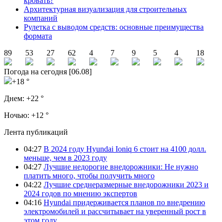
кровать?
Архитектурная визуализация для строительных
компаний
Рулетка с выводом средств: основные преимущества
формата
89
53
27
62
4
7
9
5
4
18
Погода на сегодня [06.08]
+18 °
Днем:
+22 °
Ночью:
+12 °
Лента публикаций
04:27
В 2024 году Hyundai Ioniq 6 стоит на 4100 долл.
меньше, чем в 2023 году
04:27
Лучшие недорогие внедорожники: Не нужно
платить много, чтобы получить много
04:22
Лучшие среднеразмерные внедорожники 2023 и
2024 годов по мнению экспертов
04:16
Hyundai придерживается планов по внедрению
электромобилей и рассчитывает на уверенный рост в
этом году