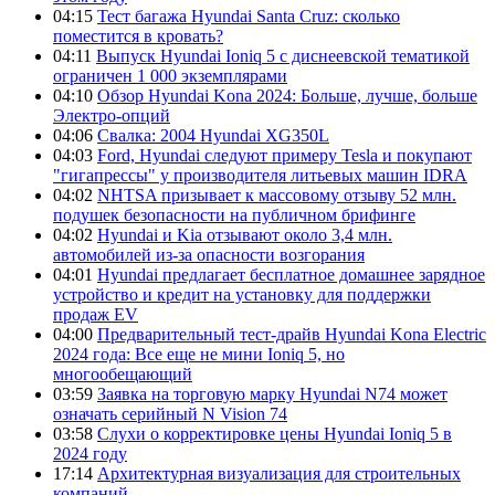
04:15
Тест багажа Hyundai Santa Cruz: сколько
поместится в кровать?
04:11
Выпуск Hyundai Ioniq 5 с диснеевской тематикой
ограничен 1 000 экземплярами
04:10
Обзор Hyundai Kona 2024: Больше, лучше, больше
Электро-опций
04:06
Свалка: 2004 Hyundai XG350L
04:03
Ford, Hyundai следуют примеру Tesla и покупают
"гигапрессы" у производителя литьевых машин IDRA
04:02
NHTSA призывает к массовому отзыву 52 млн.
подушек безопасности на публичном брифинге
04:02
Hyundai и Kia отзывают около 3,4 млн.
автомобилей из-за опасности возгорания
04:01
Hyundai предлагает бесплатное домашнее зарядное
устройство и кредит на установку для поддержки
продаж EV
04:00
Предварительный тест-драйв Hyundai Kona Electric
2024 года: Все еще не мини Ioniq 5, но
многообещающий
03:59
Заявка на торговую марку Hyundai N74 может
означать серийный N Vision 74
03:58
Слухи о корректировке цены Hyundai Ioniq 5 в
2024 году
17:14
Архитектурная визуализация для строительных
компаний