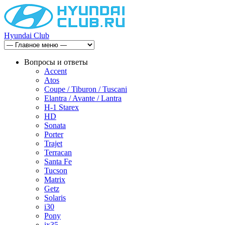
Hyundai Club
Вопросы и ответы
Accent
Atos
Coupe / Tiburon / Tuscani
Elantra / Avante / Lantra
H-1 Starex
HD
Sonata
Porter
Trajet
Terracan
Santa Fe
Tucson
Matrix
Getz
Solaris
i30
Pony
ix35