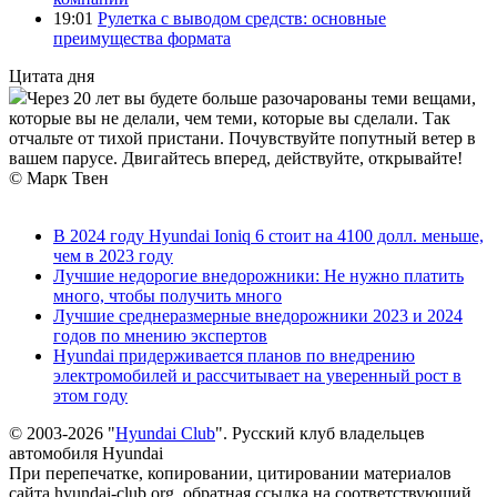
19:01
Рулетка с выводом средств: основные
преимущества формата
Цитата дня
Через 20 лет вы будете больше разочарованы теми вещами,
которые вы не делали, чем теми, которые вы сделали. Так
отчальте от тихой пристани. Почувствуйте попутный ветер в
вашем парусе. Двигайтесь вперед, действуйте, открывайте!
© Марк Твен
В 2024 году Hyundai Ioniq 6 стоит на 4100 долл. меньше,
чем в 2023 году
Лучшие недорогие внедорожники: Не нужно платить
много, чтобы получить много
Лучшие среднеразмерные внедорожники 2023 и 2024
годов по мнению экспертов
Hyundai придерживается планов по внедрению
электромобилей и рассчитывает на уверенный рост в
этом году
© 2003-2026 "
Hyundai Club
". Русский клуб владельцев
автомобиля Hyundai
При перепечатке, копировании, цитировании материалов
сайта hyundai-club.org, обратная ссылка на соответствующий