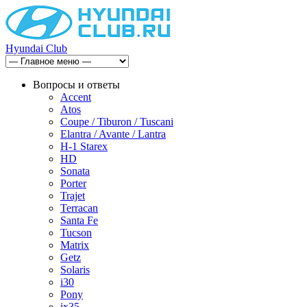
Hyundai Club
Вопросы и ответы
Accent
Atos
Coupe / Tiburon / Tuscani
Elantra / Avante / Lantra
H-1 Starex
HD
Sonata
Porter
Trajet
Terracan
Santa Fe
Tucson
Matrix
Getz
Solaris
i30
Pony
ix35