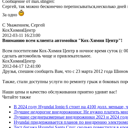
Сообщение от max.stingrei:
Сергей, так можно бесконечно переписываться,несколько дней ку
За одно
С Уважением, Сергей
КохХимияЦентр
2012-03-11 16:23:00
Вниманию всем клиента автомойки "Кох-Химия Центр"!
Всем посетителям Кох-Химия Центр в ночное время суток (с 00
сделать автомобиль чище и привлекательнее.
КохХимияЦентр
2012-04-17 12:41:00
Друзья, спешим сообщить Вам, что с 23 марта 2012 года Шино
Также, стали доступны услуги по ремонту грыж и боковых пор
Наши цены и качество обслуживания приятно удивят вас!
Читайте также
В 2024 году Hyundai Ioniq 6 стоит на 4100 долл. меньше, 
Лучшие недорогие внедорожники: Не нужно платить мно
Лучшие среднеразмерные внедорожники 2023 и 2024 год
Hyundai придерживается планов по внедрению электромоб
Тест багажа Hyundai Santa Cruz: сколько поместится в кро