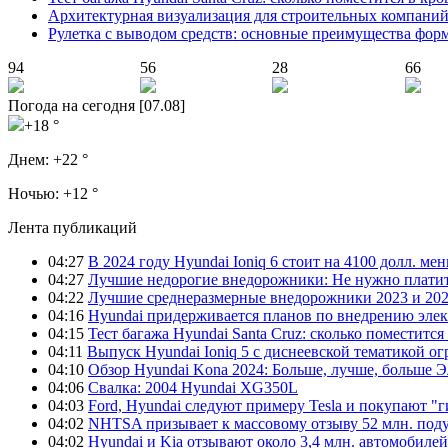
Архитектурная визуализация для строительных компани
Рулетка с выводом средств: основные преимущества фор
94
56
28
66
Погода на сегодня [07.08]
+18 °
Днем:
+22 °
Ночью:
+12 °
Лента публикаций
04:27
В 2024 году Hyundai Ioniq 6 стоит на 4100 долл. мен
04:27
Лучшие недорогие внедорожники: Не нужно платит
04:22
Лучшие среднеразмерные внедорожники 2023 и 202
04:16
Hyundai придерживается планов по внедрению элек
04:15
Тест багажа Hyundai Santa Cruz: сколько поместится
04:11
Выпуск Hyundai Ioniq 5 с диснеевской тематикой о
04:10
Обзор Hyundai Kona 2024: Больше, лучше, больше 
04:06
Свалка: 2004 Hyundai XG350L
04:03
Ford, Hyundai следуют примеру Tesla и покупают 
04:02
NHTSA призывает к массовому отзыву 52 млн. под
04:02
Hyundai и Kia отзывают около 3,4 млн. автомобилей