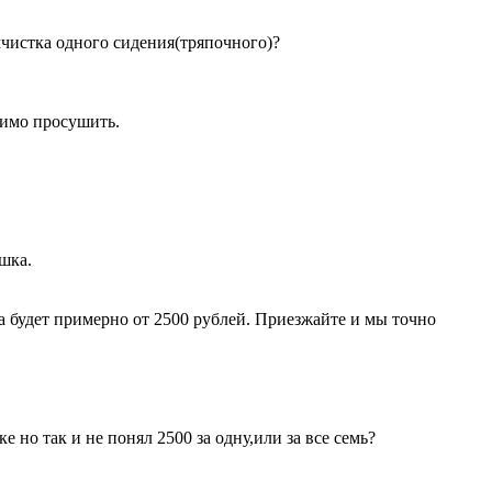
мчистка одного сидения(тряпочного)?
димо просушить.
шка.
а будет примерно от 2500 рублей. Приезжайте и мы точно
 но так и не понял 2500 за одну,или за все семь?