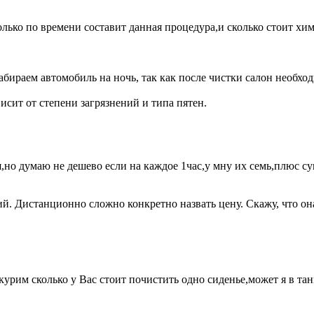
лько по времени составит данная процедура,и сколько стоит хи
бираем автомобиль на ночь, так как после чистки салон необхо
исит от степени загрязнений и типа пятен.
я,но думаю не дешево если на каждое 1час,у мну их семь,плюс су
ий. Дистанционно сложно конкретно назвать цену. Скажу, что он
рим сколько у Вас стоит почистить одно сиденье,может я в танке