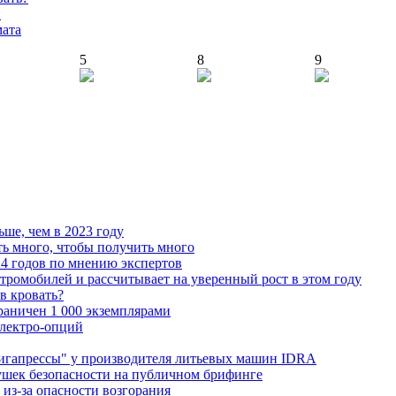
й
мата
5
8
9
ьше, чем в 2023 году
ь много, чтобы получить много
4 годов по мнению экспертов
тромобилей и рассчитывает на уверенный рост в этом году
 в кровать?
граничен 1 000 экземплярами
Электро-опций
"гигапрессы" у производителя литьевых машин IDRA
ушек безопасности на публичном брифинге
 из-за опасности возгорания