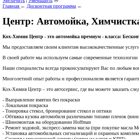
Увеличить
|
Уменьшить
Главная
←
Дисконтная программа
←
Центр: Автомойка, Химчистка
Кох-Химия Центр - это автомойка премиум - класса: Беско
Мы предоставляем своим клиентам высококачественные услуги 
В своей работе мы используем самые современные технологии 
Наши специалисты всегда проконсультируют Вас по любым во
Многолетний опыт работы и профессионализм является гаранти
Кох-Химия Центр – это автосервис, где вы можете заказать сл
- Выправление вмятин без покраски
- Локальная покраска
- Тонировка стекол, бронирование стекол и оптики
- Обтяжка кузова автомобиля различными типами пленок (вин
- Шиномонтаж на оборудовании Hoffman
- Ремонт ходовой, экспресс-замена масла (при покупке масла Mo
- Установка автомобильных сигнализаций и охранных комплек
- Системы механической защиты (замки на капот и КПП)