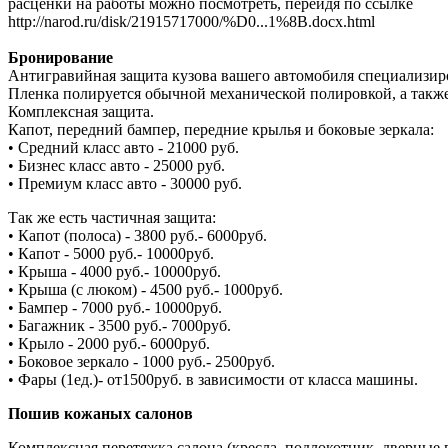
расценки на работы можно посмотреть, перейдя по ссылке
http://narod.ru/disk/21915717000/%D0...1%8B.docx.html
Бронирование
Антигравийная защита кузова вашего автомобиля специализиров
Пленка полируется обычной механической полировкой, а также
Комплексная защита.
Капот, передний бампер, передние крылья и боковые зеркала:
• Средний класс авто - 21000 руб.
• Бизнес класс авто - 25000 руб.
• Премиум класс авто - 30000 руб.
Так же есть частичная защита:
• Капот (полоса) - 3800 руб.- 6000руб.
• Капот - 5000 руб.- 10000руб.
• Крыша - 4000 руб.- 10000руб.
• Крыша (с люком) - 4500 руб.- 1000руб.
• Бампер - 7000 руб.- 10000руб.
• Багажник - 3500 руб.- 7000руб.
• Крыло - 2000 руб.- 6000руб.
• Боковое зеркало - 1000 руб.- 2500руб.
• Фары (1ед.)- от1500руб. в зависимости от класса машины.
Пошив кожаных салонов
Комплексная перетяжка салона (кресла, подлокотник, дверные 