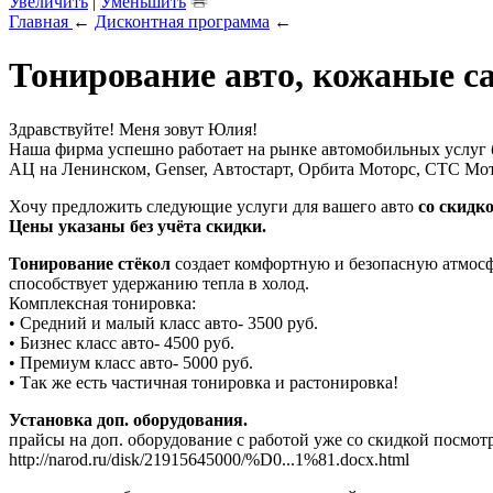
Увеличить
|
Уменьшить
Главная
←
Дисконтная программа
←
Тонирование авто, кожаные с
Здравствуйте! Меня зовут Юлия!
Наша фирма успешно работает на рынке автомобильных услуг бе
АЦ на Ленинском, Genser, Автостарт, Орбита Моторс, СТС Мо
Хочу предложить следующие услуги для вашего авто
со скидк
Цены указаны без учёта скидки.
Тонирование стёкол
создает комфортную и безопасную атмосф
способствует удержанию тепла в холод.
Комплексная тонировка:
• Средний и малый класс авто- 3500 руб.
• Бизнес класс авто- 4500 руб.
• Премиум класс авто- 5000 руб.
• Так же есть частичная тонировка и растонировка!
Установка доп. оборудования.
прайсы на доп. оборудование с работой уже со скидкой посмот
http://narod.ru/disk/21915645000/%D0...1%81.docx.html