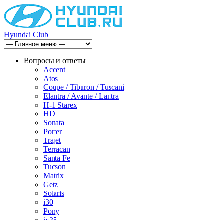
Hyundai Club
Вопросы и ответы
Accent
Atos
Coupe / Tiburon / Tuscani
Elantra / Avante / Lantra
H-1 Starex
HD
Sonata
Porter
Trajet
Terracan
Santa Fe
Tucson
Matrix
Getz
Solaris
i30
Pony
ix35