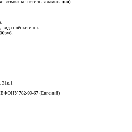
 же возможна частичная ламинация).
а.
, вида плёнки и пр.
000руб.
. 31к.1
ОНУ 782-99-67 (Евгений)