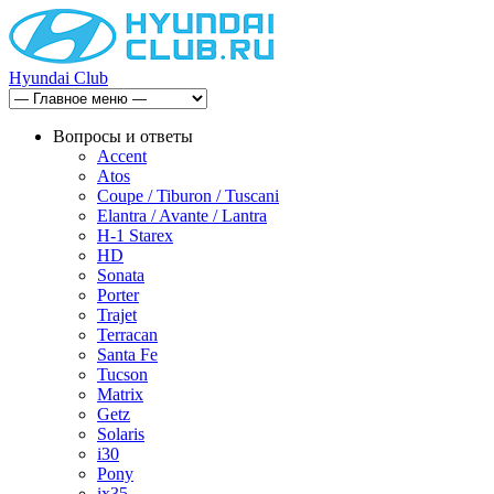
Hyundai Club
Вопросы и ответы
Accent
Atos
Coupe / Tiburon / Tuscani
Elantra / Avante / Lantra
H-1 Starex
HD
Sonata
Porter
Trajet
Terracan
Santa Fe
Tucson
Matrix
Getz
Solaris
i30
Pony
ix35