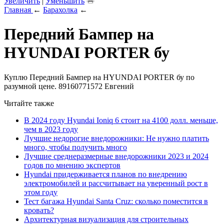
Увеличить
|
Уменьшить
Главная
←
Барахолка
←
Передний Бампер на
HYUNDAI PORTER бу
Куплю Передний Бампер на HYUNDAI PORTER бу по
разумной цене. 89160771572 Евгений
Читайте также
В 2024 году Hyundai Ioniq 6 стоит на 4100 долл. меньше,
чем в 2023 году
Лучшие недорогие внедорожники: Не нужно платить
много, чтобы получить много
Лучшие среднеразмерные внедорожники 2023 и 2024
годов по мнению экспертов
Hyundai придерживается планов по внедрению
электромобилей и рассчитывает на уверенный рост в
этом году
Тест багажа Hyundai Santa Cruz: сколько поместится в
кровать?
Архитектурная визуализация для строительных