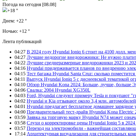
Погода на сегодня [08.08]
+18 °
Днем:
+22 °
Ночью:
+12 °
Лента публикаций
04:27
В 2024 году Hyundai Ioniq 6 стоит на 4100 долл. мен
04:27
Лучшие недорогие внедорожники: Не нужно платит
04:22
Лучшие среднеразмерные внедорожники 2023 и 202
04:16
Hyundai придерживается планов по внедрению элек
04:15
Тест багажа Hyundai Santa Cruz: сколько поместится
04:11
Выпуск Hyundai Ioniq 5 с диснеевской тематикой о
04:10
Обзор Hyundai Kona 2024: Больше, лучше, больше 
04:06
Свалка: 2004 Hyundai XG350L
04:03
Ford, Hyundai следуют примеру Tesla и покупают 
04:02
Hyundai и Kia отзывают около 3,4 млн. автомобилей
04:01
Hyundai предлагает бесплатное домашнее зарядное 
04:00
Предварительный тест-драйв Hyundai Kona Electric
03:59
Заявка на торговую марку Hyundai N74 может означ
03:58
Слухи о корректировке цены Hyundai Ioniq 5 в 2024
03:57
Переход на электромобили - важнейшая составляющ
17:14
Архитектурная визуализация для строительных ко