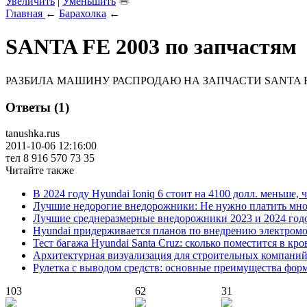
Увеличить
|
Уменьшить
Главная
←
Барахолка
←
SANTA FE 2003 по запчастям
РАЗБИЛА МАШИНУ РАСПРОДАЮ НА ЗАПЧАСТИ SANTA FE 
Ответы (1)
tanushka.rus
2011-10-06 12:16:00
тел 8 916 570 73 35
Читайте также
В 2024 году Hyundai Ioniq 6 стоит на 4100 долл. меньше, 
Лучшие недорогие внедорожники: Не нужно платить мно
Лучшие среднеразмерные внедорожники 2023 и 2024 год
Hyundai придерживается планов по внедрению электромоб
Тест багажа Hyundai Santa Cruz: сколько поместится в кро
Архитектурная визуализация для строительных компани
Рулетка с выводом средств: основные преимущества фор
103
62
31