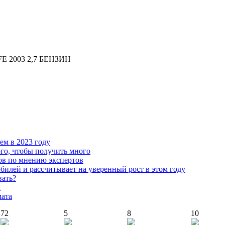
2003 2,7 БЕНЗИН
чем в 2023 году
го, чтобы получить много
ов по мнению экспертов
илей и рассчитывает на уверенный рост в этом году
вать?
й
мата
72
5
8
10