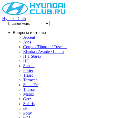
Hyundai Club
Вопросы и ответы
Accent
Atos
Coupe / Tiburon / Tuscani
Elantra / Avante / Lantra
H-1 Starex
HD
Sonata
Porter
Trajet
Terracan
Santa Fe
Tucson
Matrix
Getz
Solaris
i30
Pony
ix35