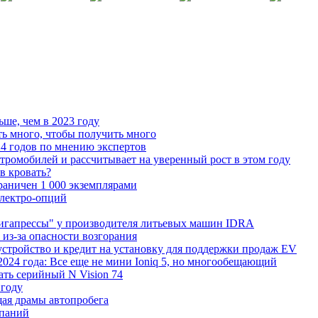
ьше, чем в 2023 году
ь много, чтобы получить много
4 годов по мнению экспертов
тромобилей и рассчитывает на уверенный рост в этом году
 в кровать?
граничен 1 000 экземплярами
Электро-опций
"гигапрессы" у производителя литьевых машин IDRA
 из-за опасности возгорания
устройство и кредит на установку для поддержки продаж EV
 2024 года: Все еще не мини Ioniq 5, но многообещающий
ать серийный N Vision 74
 году
ая драмы автопробега
мпаний