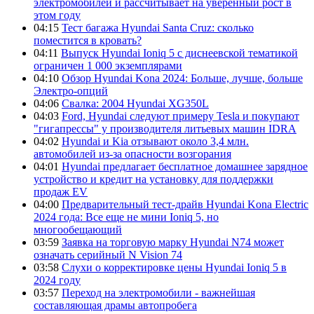
электромобилей и рассчитывает на уверенный рост в
этом году
04:15
Тест багажа Hyundai Santa Cruz: сколько
поместится в кровать?
04:11
Выпуск Hyundai Ioniq 5 с диснеевской тематикой
ограничен 1 000 экземплярами
04:10
Обзор Hyundai Kona 2024: Больше, лучше, больше
Электро-опций
04:06
Свалка: 2004 Hyundai XG350L
04:03
Ford, Hyundai следуют примеру Tesla и покупают
"гигапрессы" у производителя литьевых машин IDRA
04:02
Hyundai и Kia отзывают около 3,4 млн.
автомобилей из-за опасности возгорания
04:01
Hyundai предлагает бесплатное домашнее зарядное
устройство и кредит на установку для поддержки
продаж EV
04:00
Предварительный тест-драйв Hyundai Kona Electric
2024 года: Все еще не мини Ioniq 5, но
многообещающий
03:59
Заявка на торговую марку Hyundai N74 может
означать серийный N Vision 74
03:58
Слухи о корректировке цены Hyundai Ioniq 5 в
2024 году
03:57
Переход на электромобили - важнейшая
составляющая драмы автопробега