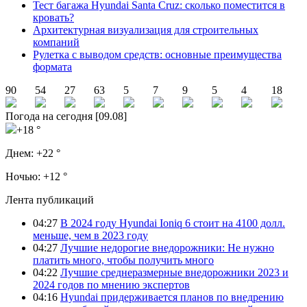
Тест багажа Hyundai Santa Cruz: сколько поместится в
кровать?
Архитектурная визуализация для строительных
компаний
Рулетка с выводом средств: основные преимущества
формата
90
54
27
63
5
7
9
5
4
18
Погода на сегодня [09.08]
+18 °
Днем:
+22 °
Ночью:
+12 °
Лента публикаций
04:27
В 2024 году Hyundai Ioniq 6 стоит на 4100 долл.
меньше, чем в 2023 году
04:27
Лучшие недорогие внедорожники: Не нужно
платить много, чтобы получить много
04:22
Лучшие среднеразмерные внедорожники 2023 и
2024 годов по мнению экспертов
04:16
Hyundai придерживается планов по внедрению