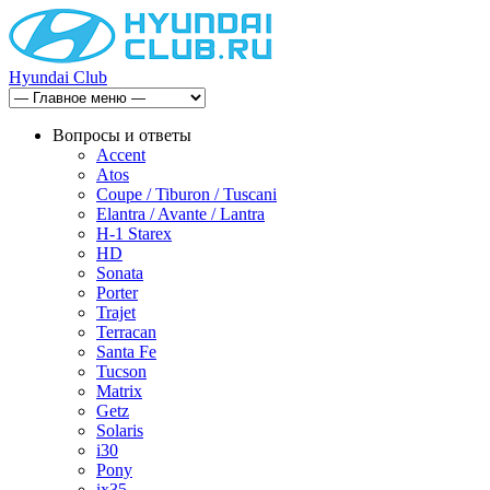
Hyundai Club
Вопросы и ответы
Accent
Atos
Coupe / Tiburon / Tuscani
Elantra / Avante / Lantra
H-1 Starex
HD
Sonata
Porter
Trajet
Terracan
Santa Fe
Tucson
Matrix
Getz
Solaris
i30
Pony
ix35