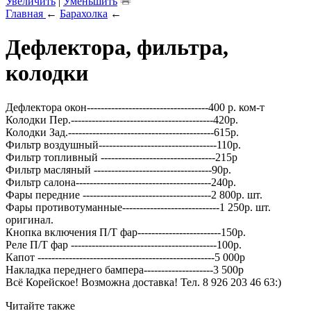
Увеличить
|
Уменьшить
Главная
←
Барахолка
←
Дефлектора, фильтра,
колодки
Дефлектора окон-----------------------------------400 р. ком-т
Колодки Пер.-----------------------------------------420р.
Колодки Зад.------------------------------------------615р.
Фильтр воздушный----------------------------------110р.
Фильтр топливный ---------------------------------215р
Фильтр масляный ----------------------------------90р.
Фильтр салона---------------------------------------240р.
Фары передние -------------------------------------2 800р. шт.
Фары противотуманные----------------------------1 250р. шт.
оригинал.
Кнопка включения П/Т фар------------------------150р.
Реле П/Т фар ------------------------------------------100р.
Капот ---------------------------------------------------5 000р
Накладка переднего бампера--------------------3 500р
Всё Корейское! Возможна доставка! Тел. 8 926 203 46 63:)
Читайте также