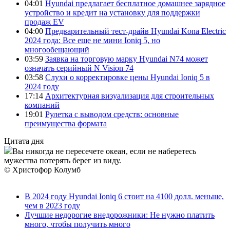
04:01
Hyundai предлагает бесплатное домашнее зарядное
устройство и кредит на установку для поддержки
продаж EV
04:00
Предварительный тест-драйв Hyundai Kona Electric
2024 года: Все еще не мини Ioniq 5, но
многообещающий
03:59
Заявка на торговую марку Hyundai N74 может
означать серийный N Vision 74
03:58
Слухи о корректировке цены Hyundai Ioniq 5 в
2024 году
17:14
Архитектурная визуализация для строительных
компаний
19:01
Рулетка с выводом средств: основные
преимущества формата
Цитата дня
Вы никогда не пересечете океан, если не наберетесь
мужества потерять берег из виду.
© Христофор Колумб
В 2024 году Hyundai Ioniq 6 стоит на 4100 долл. меньше,
чем в 2023 году
Лучшие недорогие внедорожники: Не нужно платить
много, чтобы получить много