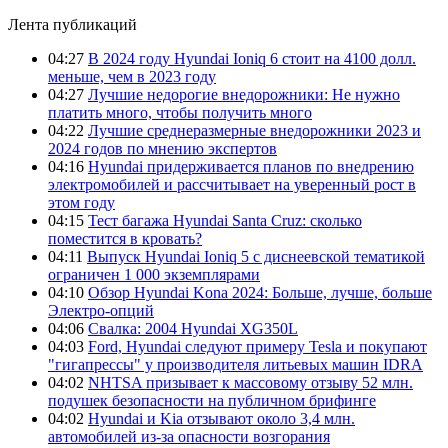
Лента публикаций
04:27
В 2024 году Hyundai Ioniq 6 стоит на 4100 долл.
меньше, чем в 2023 году
04:27
Лучшие недорогие внедорожники: Не нужно
платить много, чтобы получить много
04:22
Лучшие среднеразмерные внедорожники 2023 и
2024 годов по мнению экспертов
04:16
Hyundai придерживается планов по внедрению
электромобилей и рассчитывает на уверенный рост в
этом году
04:15
Тест багажа Hyundai Santa Cruz: сколько
поместится в кровать?
04:11
Выпуск Hyundai Ioniq 5 с диснеевской тематикой
ограничен 1 000 экземплярами
04:10
Обзор Hyundai Kona 2024: Больше, лучше, больше
Электро-опций
04:06
Свалка: 2004 Hyundai XG350L
04:03
Ford, Hyundai следуют примеру Tesla и покупают
"гигапрессы" у производителя литьевых машин IDRA
04:02
NHTSA призывает к массовому отзыву 52 млн.
подушек безопасности на публичном брифинге
04:02
Hyundai и Kia отзывают около 3,4 млн.
автомобилей из-за опасности возгорания