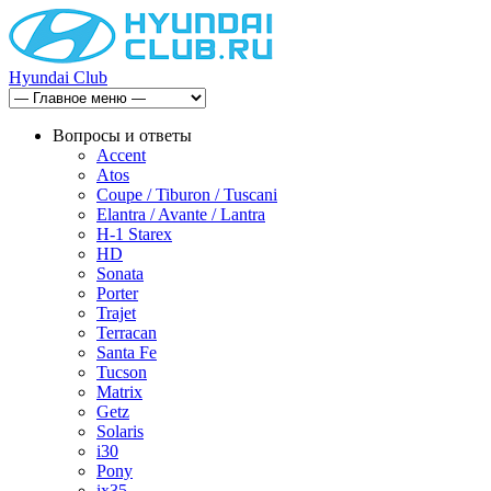
Hyundai Club
Вопросы и ответы
Accent
Atos
Coupe / Tiburon / Tuscani
Elantra / Avante / Lantra
H-1 Starex
HD
Sonata
Porter
Trajet
Terracan
Santa Fe
Tucson
Matrix
Getz
Solaris
i30
Pony
ix35