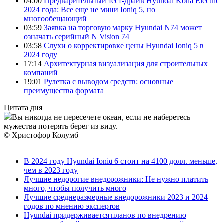
04:00
Предварительный тест-драйв Hyundai Kona Electric
2024 года: Все еще не мини Ioniq 5, но
многообещающий
03:59
Заявка на торговую марку Hyundai N74 может
означать серийный N Vision 74
03:58
Слухи о корректировке цены Hyundai Ioniq 5 в
2024 году
17:14
Архитектурная визуализация для строительных
компаний
19:01
Рулетка с выводом средств: основные
преимущества формата
Цитата дня
Вы никогда не пересечете океан, если не наберетесь
мужества потерять берег из виду.
© Христофор Колумб
В 2024 году Hyundai Ioniq 6 стоит на 4100 долл. меньше,
чем в 2023 году
Лучшие недорогие внедорожники: Не нужно платить
много, чтобы получить много
Лучшие среднеразмерные внедорожники 2023 и 2024
годов по мнению экспертов
Hyundai придерживается планов по внедрению