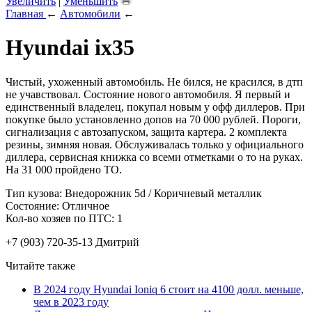
Увеличить
|
Уменьшить
Главная
←
Автомобили
←
Hyundai ix35
Чистый, ухоженный автомобиль. Не бился, не красился, в дтп
не учавствовал. Состояние нового автомобиля. Я первый и
единственный владелец, покупал новым у офф диллеров. При
покупке было установленно допов на 70 000 рублей. Пороги,
сигнализация с автозапуском, защита картера. 2 комплекта
резины, зимняя новая. Обслуживалась только у официального
диллера, сервисная книжка со всеми отметками о то на руках.
На 31 000 пройдено ТО.
Тип кузова: Внедорожник 5d / Коричневый металлик
Состояние: Отличное
Кол-во хозяев по ПТС: 1
+7 (903) 720-35-13 Дмитрий
Читайте также
В 2024 году Hyundai Ioniq 6 стоит на 4100 долл. меньше,
чем в 2023 году