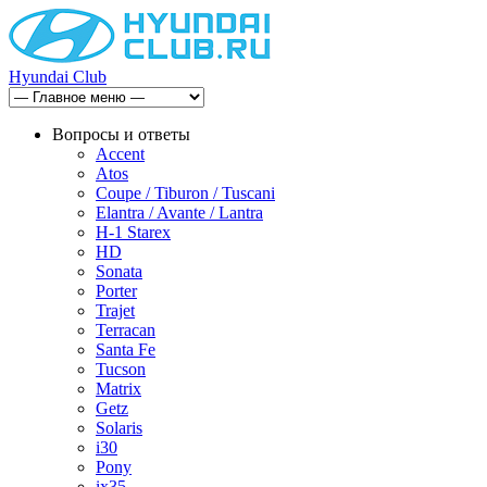
Hyundai Club
Вопросы и ответы
Accent
Atos
Coupe / Tiburon / Tuscani
Elantra / Avante / Lantra
H-1 Starex
HD
Sonata
Porter
Trajet
Terracan
Santa Fe
Tucson
Matrix
Getz
Solaris
i30
Pony
ix35