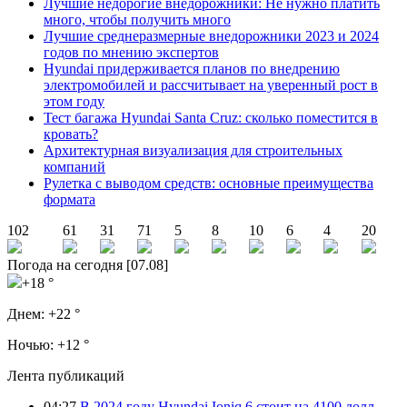
Лучшие недорогие внедорожники: Не нужно платить
много, чтобы получить много
Лучшие среднеразмерные внедорожники 2023 и 2024
годов по мнению экспертов
Hyundai придерживается планов по внедрению
электромобилей и рассчитывает на уверенный рост в
этом году
Тест багажа Hyundai Santa Cruz: сколько поместится в
кровать?
Архитектурная визуализация для строительных
компаний
Рулетка с выводом средств: основные преимущества
формата
102
61
31
71
5
8
10
6
4
20
Погода на сегодня [07.08]
+18 °
Днем:
+22 °
Ночью:
+12 °
Лента публикаций
04:27
В 2024 году Hyundai Ioniq 6 стоит на 4100 долл.