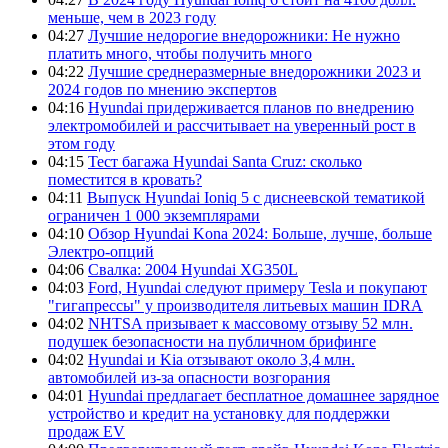
меньше, чем в 2023 году
04:27
Лучшие недорогие внедорожники: Не нужно
платить много, чтобы получить много
04:22
Лучшие среднеразмерные внедорожники 2023 и
2024 годов по мнению экспертов
04:16
Hyundai придерживается планов по внедрению
электромобилей и рассчитывает на уверенный рост в
этом году
04:15
Тест багажа Hyundai Santa Cruz: сколько
поместится в кровать?
04:11
Выпуск Hyundai Ioniq 5 с диснеевской тематикой
ограничен 1 000 экземплярами
04:10
Обзор Hyundai Kona 2024: Больше, лучше, больше
Электро-опций
04:06
Свалка: 2004 Hyundai XG350L
04:03
Ford, Hyundai следуют примеру Tesla и покупают
"гигапрессы" у производителя литьевых машин IDRA
04:02
NHTSA призывает к массовому отзыву 52 млн.
подушек безопасности на публичном брифинге
04:02
Hyundai и Kia отзывают около 3,4 млн.
автомобилей из-за опасности возгорания
04:01
Hyundai предлагает бесплатное домашнее зарядное
устройство и кредит на установку для поддержки
продаж EV