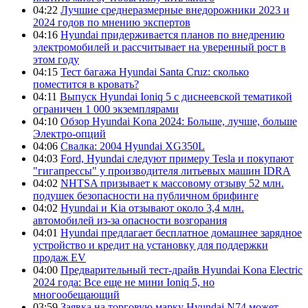
04:22
Лучшие среднеразмерные внедорожники 2023 и
2024 годов по мнению экспертов
04:16
Hyundai придерживается планов по внедрению
электромобилей и рассчитывает на уверенный рост в
этом году
04:15
Тест багажа Hyundai Santa Cruz: сколько
поместится в кровать?
04:11
Выпуск Hyundai Ioniq 5 с диснеевской тематикой
ограничен 1 000 экземплярами
04:10
Обзор Hyundai Kona 2024: Больше, лучше, больше
Электро-опций
04:06
Свалка: 2004 Hyundai XG350L
04:03
Ford, Hyundai следуют примеру Tesla и покупают
"гигапрессы" у производителя литьевых машин IDRA
04:02
NHTSA призывает к массовому отзыву 52 млн.
подушек безопасности на публичном брифинге
04:02
Hyundai и Kia отзывают около 3,4 млн.
автомобилей из-за опасности возгорания
04:01
Hyundai предлагает бесплатное домашнее зарядное
устройство и кредит на установку для поддержки
продаж EV
04:00
Предварительный тест-драйв Hyundai Kona Electric
2024 года: Все еще не мини Ioniq 5, но
многообещающий
03:59
Заявка на торговую марку Hyundai N74 может