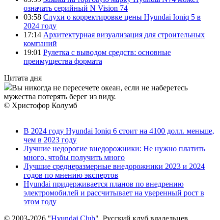
означать серийный N Vision 74
03:58
Слухи о корректировке цены Hyundai Ioniq 5 в
2024 году
17:14
Архитектурная визуализация для строительных
компаний
19:01
Рулетка с выводом средств: основные
преимущества формата
Цитата дня
Вы никогда не пересечете океан, если не наберетесь
мужества потерять берег из виду.
© Христофор Колумб
В 2024 году Hyundai Ioniq 6 стоит на 4100 долл. меньше,
чем в 2023 году
Лучшие недорогие внедорожники: Не нужно платить
много, чтобы получить много
Лучшие среднеразмерные внедорожники 2023 и 2024
годов по мнению экспертов
Hyundai придерживается планов по внедрению
электромобилей и рассчитывает на уверенный рост в
этом году
© 2003-2026 "
Hyundai Club
". Русский клуб владельцев