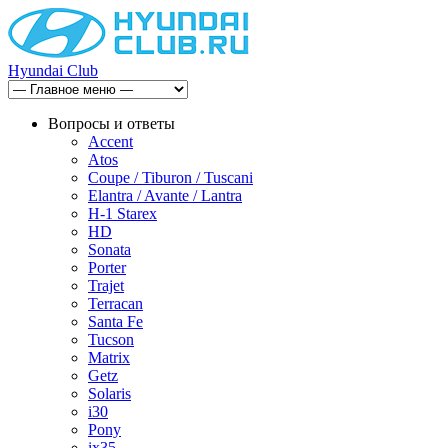
Hyundai Club
Вопросы и ответы
Accent
Atos
Coupe / Tiburon / Tuscani
Elantra / Avante / Lantra
H-1 Starex
HD
Sonata
Porter
Trajet
Terracan
Santa Fe
Tucson
Matrix
Getz
Solaris
i30
Pony
ix35