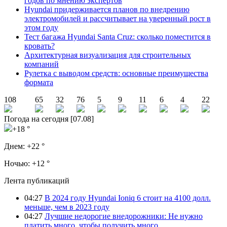
годов по мнению экспертов
Hyundai придерживается планов по внедрению
электромобилей и рассчитывает на уверенный рост в
этом году
Тест багажа Hyundai Santa Cruz: сколько поместится в
кровать?
Архитектурная визуализация для строительных
компаний
Рулетка с выводом средств: основные преимущества
формата
108
65
32
76
5
9
11
6
4
22
Погода на сегодня [07.08]
+18 °
Днем:
+22 °
Ночью:
+12 °
Лента публикаций
04:27
В 2024 году Hyundai Ioniq 6 стоит на 4100 долл.
меньше, чем в 2023 году
04:27
Лучшие недорогие внедорожники: Не нужно
платить много, чтобы получить много