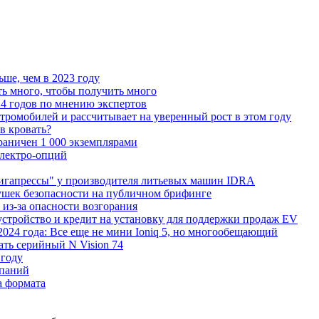
ьше, чем в 2023 году
ь много, чтобы получить много
4 годов по мнению экспертов
тромобилей и рассчитывает на уверенный рост в этом году
 в кровать?
граничен 1 000 экземплярами
Электро-опций
"гигапрессы" у производителя литьевых машин IDRA
ушек безопасности на публичном брифинге
 из-за опасности возгорания
устройство и кредит на установку для поддержки продаж EV
 2024 года: Все еще не мини Ioniq 5, но многообещающий
ать серийный N Vision 74
 году
мпаний
а формата