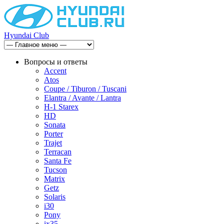
Hyundai Club
Вопросы и ответы
Accent
Atos
Coupe / Tiburon / Tuscani
Elantra / Avante / Lantra
H-1 Starex
HD
Sonata
Porter
Trajet
Terracan
Santa Fe
Tucson
Matrix
Getz
Solaris
i30
Pony
ix35