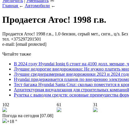
Увеличить
|
Уменьшить
Главная
←
Автомобили
←
Продается Атос! 1998 г.в.
Продается Атос! 1998 г.в., 1.0 бензин, серый мет., сигн., ц/з. 
тел. +375297201501
e-mail:
[email protected]
Читайте также
В 2024 году Hyundai Ioniq 6 стоит на 4100 долл. меньше, 
Лучшие недорогие внедорожники: Не нужно платить мно
Лучшие среднеразмерные внедорожники 2023 и 2024 год
Hyundai придерживается планов по внедрению электромоб
Тест багажа Hyundai Santa Cruz: сколько поместится в кро
Архитектурная визуализация для строительных компани
Рулетка с выводом средств: основные преимущества фор
102
61
31
Погода на сегодня [07.08]
+18 °