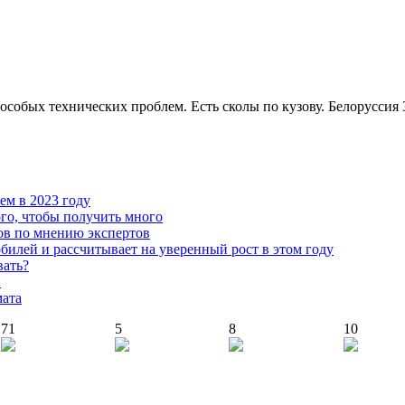
Без особых технических проблем. Есть сколы по кузову. Белоруссия 
чем в 2023 году
го, чтобы получить много
ов по мнению экспертов
илей и рассчитывает на уверенный рост в этом году
вать?
й
мата
71
5
8
10