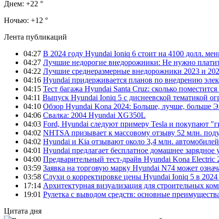
Днем:
+22 °
Ночью:
+12 °
Лента публикаций
04:27
В 2024 году Hyundai Ioniq 6 стоит на 4100 долл. мен
04:27
Лучшие недорогие внедорожники: Не нужно платит
04:22
Лучшие среднеразмерные внедорожники 2023 и 202
04:16
Hyundai придерживается планов по внедрению элек
04:15
Тест багажа Hyundai Santa Cruz: сколько поместится
04:11
Выпуск Hyundai Ioniq 5 с диснеевской тематикой о
04:10
Обзор Hyundai Kona 2024: Больше, лучше, больше 
04:06
Свалка: 2004 Hyundai XG350L
04:03
Ford, Hyundai следуют примеру Tesla и покупают 
04:02
NHTSA призывает к массовому отзыву 52 млн. под
04:02
Hyundai и Kia отзывают около 3,4 млн. автомобилей
04:01
Hyundai предлагает бесплатное домашнее зарядное 
04:00
Предварительный тест-драйв Hyundai Kona Electric
03:59
Заявка на торговую марку Hyundai N74 может означ
03:58
Слухи о корректировке цены Hyundai Ioniq 5 в 2024
17:14
Архитектурная визуализация для строительных ко
19:01
Рулетка с выводом средств: основные преимуществ
Цитата дня