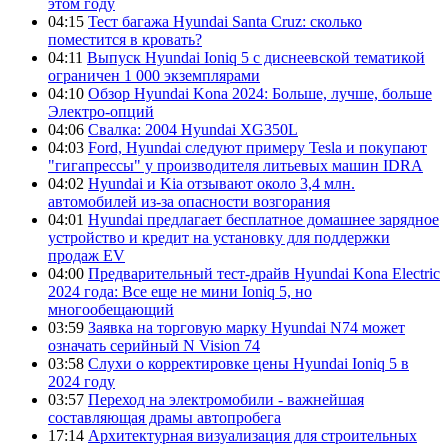
этом году
04:15
Тест багажа Hyundai Santa Cruz: сколько
поместится в кровать?
04:11
Выпуск Hyundai Ioniq 5 с диснеевской тематикой
ограничен 1 000 экземплярами
04:10
Обзор Hyundai Kona 2024: Больше, лучше, больше
Электро-опций
04:06
Свалка: 2004 Hyundai XG350L
04:03
Ford, Hyundai следуют примеру Tesla и покупают
"гигапрессы" у производителя литьевых машин IDRA
04:02
Hyundai и Kia отзывают около 3,4 млн.
автомобилей из-за опасности возгорания
04:01
Hyundai предлагает бесплатное домашнее зарядное
устройство и кредит на установку для поддержки
продаж EV
04:00
Предварительный тест-драйв Hyundai Kona Electric
2024 года: Все еще не мини Ioniq 5, но
многообещающий
03:59
Заявка на торговую марку Hyundai N74 может
означать серийный N Vision 74
03:58
Слухи о корректировке цены Hyundai Ioniq 5 в
2024 году
03:57
Переход на электромобили - важнейшая
составляющая драмы автопробега
17:14
Архитектурная визуализация для строительных