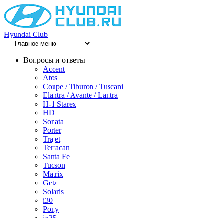
Hyundai Club
Вопросы и ответы
Accent
Atos
Coupe / Tiburon / Tuscani
Elantra / Avante / Lantra
H-1 Starex
HD
Sonata
Porter
Trajet
Terracan
Santa Fe
Tucson
Matrix
Getz
Solaris
i30
Pony
ix35