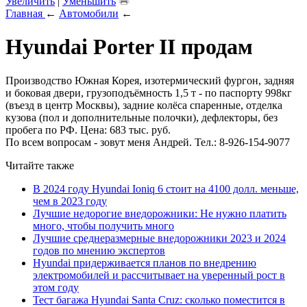
Увеличить
|
Уменьшить
Главная
←
Автомобили
←
Hyundai Porter II продам
Производство Южная Корея, изотермический фургон, задняя
и боковая двери, грузоподъёмность 1,5 т - по паспорту 998кг
(въезд в центр Москвы), задние колёса спаренные, отделка
кузова (пол и дополнительные полочки), дефлекторы, без
пробега по РФ. Цена: 683 тыс. руб.
По всем вопросам - зовут меня Андрей. Тел.: 8-926-154-9077
Читайте также
В 2024 году Hyundai Ioniq 6 стоит на 4100 долл. меньше,
чем в 2023 году
Лучшие недорогие внедорожники: Не нужно платить
много, чтобы получить много
Лучшие среднеразмерные внедорожники 2023 и 2024
годов по мнению экспертов
Hyundai придерживается планов по внедрению
электромобилей и рассчитывает на уверенный рост в
этом году
Тест багажа Hyundai Santa Cruz: сколько поместится в