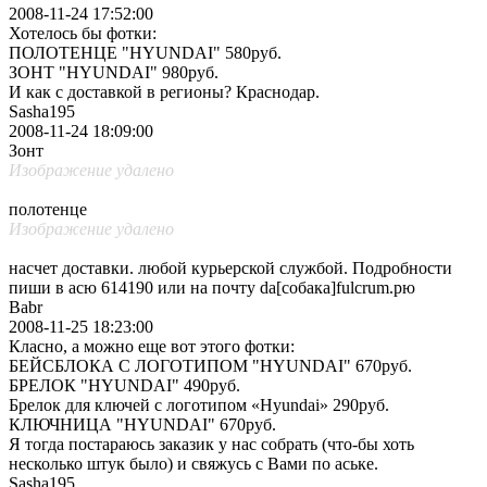
2008-11-24 17:52:00
Хотелось бы фотки:
ПОЛОТЕНЦЕ "HYUNDAI" 580руб.
ЗОНТ "HYUNDAI" 980руб.
И как с доставкой в регионы? Краснодар.
Sasha195
2008-11-24 18:09:00
Зонт
Изображение удалено
полотенце
Изображение удалено
насчет доставки. любой курьерской службой. Подробности
пиши в асю 614190 или на почту da[собака]fulcrum.рю
Babr
2008-11-25 18:23:00
Класно, а можно еще вот этого фотки:
БЕЙСБЛОКА С ЛОГОТИПОМ "HYUNDAI" 670руб.
БРЕЛОК "HYUNDAI" 490руб.
Брелок для ключей с логотипом «Hyundai» 290руб.
КЛЮЧНИЦА "HYUNDAI" 670руб.
Я тогда постараюсь заказик у нас собрать (что-бы хоть
несколько штук было) и свяжусь с Вами по аське.
Sasha195