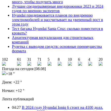
много, чтобы получить много
Лучшие среднеразмерные внедорожники 2023 и 2024
годов по мнению экспертов
Hyundai придерживается планов по внедрению
электромобилей и рассчитывает на уверенный рост в
этом году
Тест багажа Hyundai Santa Cruz: сколько поместится в
кровать?
Архитектурная визуализация для строительных
компаний
Рулетка с выводом средств: основные преимущества
формата
102
61
31
71
5
8
10
6
4
20
Погода на сегодня [08.08]
+18 °
Днем:
+22 °
Ночью:
+12 °
Лента публикаций
04:27
В 2024 году Hyundai Ioniq 6 стоит на 4100 долл.