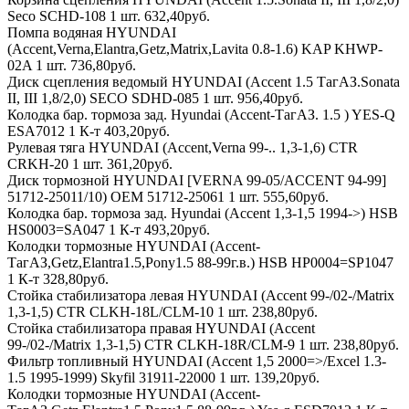
Seco SCHD-108 1 шт. 632,40руб.
Помпа водяная HYUNDAI
(Accent,Verna,Elantra,Getz,Matrix,Lavita 0.8-1.6) KAP KHWP-
02A 1 шт. 736,80руб.
Диск сцепления ведомый HYUNDAI (Accent 1.5 ТагАЗ.Sonata
II, III 1,8/2,0) SECO SDHD-085 1 шт. 956,40руб.
Колодка бар. тормоза зад. Hyundai (Accent-ТагАЗ. 1.5 ) YES-Q
ESA7012 1 К-т 403,20руб.
Рулевая тяга HYUNDAI (Accent,Verna 99-.. 1,3-1,6) CTR
CRKH-20 1 шт. 361,20руб.
Диск тормозной HYUNDAI [VERNA 99-05/ACCENT 94-99]
51712-25011/10) OEM 51712-25061 1 шт. 555,60руб.
Колодка бар. тормоза зад. Hyundai (Accent 1,3-1,5 1994->) HSB
HS0003=SA047 1 К-т 493,20руб.
Колодки тормозные HYUNDAI (Accent-
ТагАЗ,Getz,Elantra1.5,Pony1.5 88-99г.в.) HSB HP0004=SP1047
1 К-т 328,80руб.
Стойка стабилизатора левая HYUNDAI (Accent 99-/02-/Matrix
1,3-1,5) CTR CLKH-18L/CLM-10 1 шт. 238,80руб.
Стойка стабилизатора правая HYUNDAI (Accent
99-/02-/Matrix 1,3-1,5) CTR CLKH-18R/CLM-9 1 шт. 238,80руб.
Фильтр топливный HYUNDAI (Accent 1,5 2000=>/Excel 1.3-
1.5 1995-1999) Skyfil 31911-22000 1 шт. 139,20руб.
Колодки тормозные HYUNDAI (Accent-