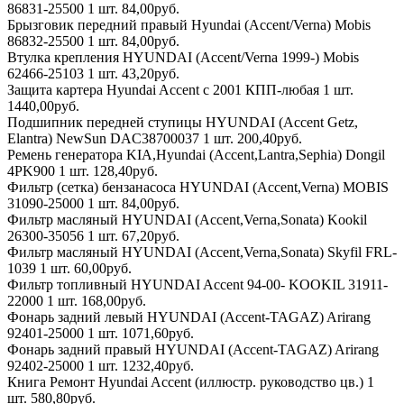
86831-25500 1 шт. 84,00руб.
Брызговик передний правый Hyundai (Accent/Verna) Mobis
86832-25500 1 шт. 84,00руб.
Втулка крепления HYUNDAI (Accent/Verna 1999-) Mobis
62466-25103 1 шт. 43,20руб.
Защита картера Hyundai Accent c 2001 КПП-любая 1 шт.
1440,00руб.
Подшипник передней ступицы HYUNDAI (Accent Getz,
Elantra) NewSun DAC38700037 1 шт. 200,40руб.
Ремень генератора KIA,Hyundai (Accent,Lantra,Sephia) Dongil
4PK900 1 шт. 128,40руб.
Фильтр (сетка) бензанасоса HYUNDAI (Accent,Verna) MOBIS
31090-25000 1 шт. 84,00руб.
Фильтр масляный HYUNDAI (Accent,Verna,Sonata) Kookil
26300-35056 1 шт. 67,20руб.
Фильтр масляный HYUNDAI (Accent,Verna,Sonata) Skyfil FRL-
1039 1 шт. 60,00руб.
Фильтр топливный HYUNDAI Accent 94-00- KOOKIL 31911-
22000 1 шт. 168,00руб.
Фонарь задний левый HYUNDAI (Accent-TAGAZ) Arirang
92401-25000 1 шт. 1071,60руб.
Фонарь задний правый HYUNDAI (Accent-TAGAZ) Arirang
92402-25000 1 шт. 1232,40руб.
Книга Ремонт Hyundai Accent (иллюстр. руководство цв.) 1
шт. 580,80руб.