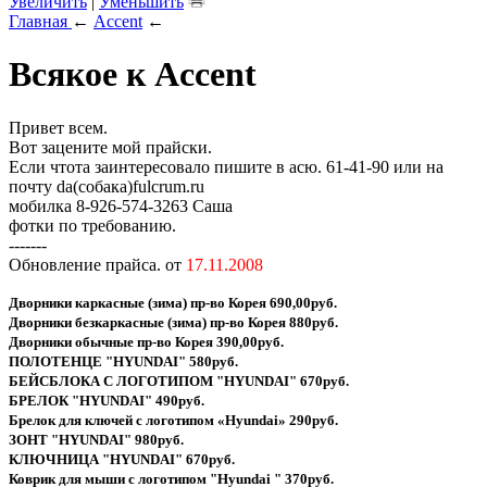
Увеличить
|
Уменьшить
Главная
←
Accent
←
Всякое к Accent
Привет всем.
Вот зацените мой прайски.
Если чтота заинтересовало пишите в асю. 61-41-90 или на
почту da(собака)fulcrum.ru
мобилка 8-926-574-3263 Саша
фотки по требованию.
-------
Обновление прайса. от
17.11.2008
Дворники каркасные (зима) пр-во Корея 690,00руб.
Дворники безкаркасные (зима) пр-во Корея 880руб.
Дворники обычные пр-во Корея 390,00руб.
ПОЛОТЕНЦЕ "HYUNDAI" 580руб.
БЕЙСБЛОКА С ЛОГОТИПОМ "HYUNDAI" 670руб.
БРЕЛОК "HYUNDAI" 490руб.
Брелок для ключей с логотипом «Hyundai» 290руб.
ЗОНТ "HYUNDAI" 980руб.
КЛЮЧНИЦА "HYUNDAI" 670руб.
Коврик для мыши с логотипом "Hyundai " 370руб.