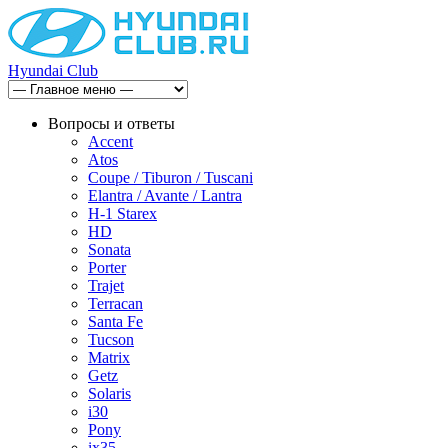
Hyundai Club
Вопросы и ответы
Accent
Atos
Coupe / Tiburon / Tuscani
Elantra / Avante / Lantra
H-1 Starex
HD
Sonata
Porter
Trajet
Terracan
Santa Fe
Tucson
Matrix
Getz
Solaris
i30
Pony
ix35