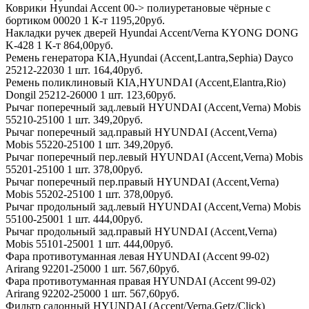
Коврики Hyundai Accent 00-> полиуретановые чёрные с
бортиком 00020 1 К-т 1195,20руб.
Накладки ручек дверей Hyundai Accent/Verna KYONG DONG
K-428 1 К-т 864,00руб.
Ремень генератора KIA,Hyundai (Accent,Lantra,Sephia) Dayco
25212-22030 1 шт. 164,40руб.
Ремень поликлиновый KIA,HYUNDAI (Accent,Elantra,Rio)
Dongil 25212-26000 1 шт. 123,60руб.
Рычаг поперечный зад.левый HYUNDAI (Accent,Verna) Mobis
55210-25100 1 шт. 349,20руб.
Рычаг поперечный зад.правый HYUNDAI (Accent,Verna)
Mobis 55220-25100 1 шт. 349,20руб.
Рычаг поперечный пер.левый HYUNDAI (Accent,Verna) Mobis
55201-25100 1 шт. 378,00руб.
Рычаг поперечный пер.правый HYUNDAI (Accent,Verna)
Mobis 55202-25100 1 шт. 378,00руб.
Рычаг продольный зад.левый HYUNDAI (Accent,Verna) Mobis
55100-25001 1 шт. 444,00руб.
Рычаг продольный зад.правый HYUNDAI (Accent,Verna)
Mobis 55101-25001 1 шт. 444,00руб.
Фара противотуманная левая HYUNDAI (Accent 99-02)
Arirang 92201-25000 1 шт. 567,60руб.
Фара противотуманная правая HYUNDAI (Accent 99-02)
Arirang 92202-25000 1 шт. 567,60руб.
Фильтр салонный HYUNDAI (Accent/Verna,Getz/Click)