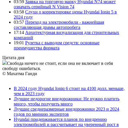
03:59
Заявка на торговую марку Hyundai N74 может
означать серийный N Vision 74
03:58
Слухи о корректировке цены Hyundai Ioniq 5 в
2024 году
03:57
Переход на электромобили - важнейшая
составляющая драмы автопробега
17:14
Архитектурная визуализация для строительных
компаний
19:01
Рулетка с выводом средств: основные
преимущества формата
Цитата дня
Свобода ничего не стоит, если она не включает в себя
свободу ошибаться.
© Махатма Ганди
В 2024 году Hyundai Ioniq 6 стоит на 4100 долл. меньше,
чем в 2023 году
Лучшие недорогие внедорожники: Не нужно платить
много, чтобы получить много
Лучшие среднеразмерные внедорожники 2023 и 2024
годов по мнению экспертов
Hyundai придерживается планов по внедрению
электромобилей и рассчитывает на уверенный рост в