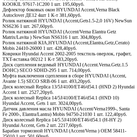
KOOKIL 97617-1C200 1 шт. 195,60руб.
Дефлектор боковых окон HYUNDAI Accent,Verna Black
Autoclover ДЕ12 4шт 1 К-т 381,60руб.
Ролик натяжной HYUNDAI (Accent,Gets1.5-2,0 16V) NewSun
NS6236 1 шт. 267,60руб.
Ролик натяжной HYUNDAI (Accent/Verna Elantra Getz
Matrix/Lavita ) NewSun NS6316 1 шт. 304,80руб.
Ролик натяжной KIA,HYUNDAI (Accent,Elantra,Getz,Cerato)
Mobis 24410-26000 1 шт. 428,40руб.
Коврики Hyundai Accent 2002-2005 текстиль оверлок, графит,
TXT-вставка 00212 1 К-т 583,20руб.
Диск сцепления ведомый HYUNDAI (Accent.Verna.Getz.1.5
DOHC) SECO SDHD-295 1 шт. 714,00руб.
Муфта выключения сцепления в сборе HYUNDAI (Accent,
Avante 1.5) SECO SRB-06 1 шт. 493,20руб.
Диск колесный Replica 13/5J/4100/ET46/d54.1 (HND 2) Hyundai
Accent 1 шт. 2527,20руб.
Диск колесный Replica 14/5J/4100/ET46/d54.1 (HND 10)
Hyundai Accent, Gets 1 шт. 3024,00руб.
Датчик давления масла HYUNDAI (Accent/Verna1999-, Santa
Fe 2000-, Elantra/Lantra) Mobis 94750-21030 1 шт. 122,40руб.
Диск колесный Replica 14/5.5J/4100/ET46/d54.1 (H-HY 2)
Hyundai Accent, Gets 2 шт. 2217,60руб.
Барабан тормозной HYUNDAI (Accent/Verna ) OEM 58411-
25010 1 шт. 501,60руб.