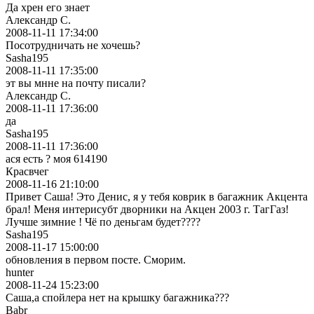
Да хрен его знает
Александр С.
2008-11-11 17:34:00
Посотрудничать не хочешь?
Sasha195
2008-11-11 17:35:00
эт вы мнне на почту писали?
Александр С.
2008-11-11 17:36:00
да
Sasha195
2008-11-11 17:36:00
ася есть ? моя 614190
Красвчег
2008-11-16 21:10:00
Привет Саша! Это Денис, я у тебя коврик в багажник Акцента
брал! Меня интерисубт дворники на Акцен 2003 г. ТагГаз!
Лучше зимние ! Чё по деньгам будет????
Sasha195
2008-11-17 15:00:00
обновления в первом посте. Сморим.
hunter
2008-11-24 15:23:00
Саша,а спойлера нет на крышку багажника???
Babr