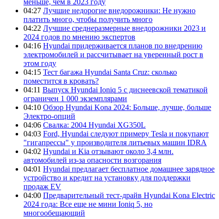
меньше, чем в 2023 году
04:27
Лучшие недорогие внедорожники: Не нужно
платить много, чтобы получить много
04:22
Лучшие среднеразмерные внедорожники 2023 и
2024 годов по мнению экспертов
04:16
Hyundai придерживается планов по внедрению
электромобилей и рассчитывает на уверенный рост в
этом году
04:15
Тест багажа Hyundai Santa Cruz: сколько
поместится в кровать?
04:11
Выпуск Hyundai Ioniq 5 с диснеевской тематикой
ограничен 1 000 экземплярами
04:10
Обзор Hyundai Kona 2024: Больше, лучше, больше
Электро-опций
04:06
Свалка: 2004 Hyundai XG350L
04:03
Ford, Hyundai следуют примеру Tesla и покупают
"гигапрессы" у производителя литьевых машин IDRA
04:02
Hyundai и Kia отзывают около 3,4 млн.
автомобилей из-за опасности возгорания
04:01
Hyundai предлагает бесплатное домашнее зарядное
устройство и кредит на установку для поддержки
продаж EV
04:00
Предварительный тест-драйв Hyundai Kona Electric
2024 года: Все еще не мини Ioniq 5, но
многообещающий