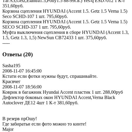
ТагАЗ,Getz,Elantra1.5,Pony1.5 88-99г.в.) Yes-q ESD7012 1 К-т
351,60руб.
Корзина сцепления HYUNDAI (Accent 1.5. Getz 1.5 Verna 1.5)
Seco SCHD-107 1 шт. 795,60руб.
Корзина сцепления HYUNDAI (Accent 1.5. Getz 1.5 Verna 1.5)
SECO SCHD-337 1 шт. 795,60руб.
Муфта выключения сцепления в сборе HYUNDAI (Accent 1.3,
1.5, Getz 1.3, 1,5) NewSun CB72433 1 шт. 375,60руб.
-----
Ответы (20)
Sasha195
2008-11-07 16:45:00
Кстати если фотки нужны будут, спрашивайте.
Красвчег
2008-11-07 18:56:00
Коврик в багажник Hyundai Accent пластик 1 шт. 288,00руб
Дефлектор боковых окон HYUNDAI Accent,Verna Black
Autoclover ДЕ12 4шт 1 К-т 381,60руб.
В резерв прОшу!
Где забиратьи если фото можно то кинте!
Major