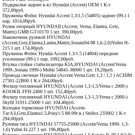
Подкрылки задние к-кт Hyundai (Accent) OEM 1 К-т
372,00руб.
Пружины Фобос Hyundai Accent 1,3/1,5 (54805) задние (99-) 1
пар. 1014,00руб.
Ролик опорный HYUNDAII (Accent, Verna, Elantra, Getz,
Matrix) GMB GT10170 1 шт. 390,00руб.
Наконечник рулевой HYUNDAI
(Accent,Getz,Elantra,Lantra,Matrix,Sonata94-98 1,6-2,0)Yulim H-
215 1 шт. 174,00руб.
Пружины Фобос Hyndai Accent 1.3/1.5 (14804) передние
усиленные (99-) 1 пар. 1092,00руб.
Втулка стойки стабилизатора KIA,HYUNDAI (Accent/Verna
1999-,Sonata 1999-) Mobis 54841-38000 1 шт. 19,20руб.
Провода свечные Hyundai (Accent.Verna.Getz 1,3 / 1,5 ) ACHIM
27501-22B00 1 К-т 264,00руб.
Фильтр топливный HYUNDAI (Accent 1,3-1,5/Verna с 2000-)
KOOKIL FFH-2400 1 шт. 152,40руб.
Фильтр топливный HYUNDAI (Accent 1,3-1,5/Verna с 2000-)
Skyfil 31911-25000 1 шт. 104,40руб.
Колодки тормозные HYUNDAI (Accent-
ТагАЗ,Getz,Elantra1.5,Pony1.5 88-99г.в.) Stellox 235002 1 К-т
294,00руб.
Рулевая тяга HYUNDAI 57755-25000 (Accent/Verna 1999- 1,3-
1,6) Yulim H-227 1 шт. 196,80руб.
Корзина сцепления HYUNDAI (Accent 1.5.Sonata II, III 1,8/2,0)