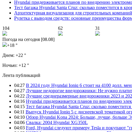
Hyundai придерживается планов по внедрению электромоб
Тест багажа Hyundai Santa Cruz: сколько поместится в кро
Архитектурная визуализация для строительных компани
Рулетка с выводом средств: основные преимущества фор
104
62
31
Погода на сегодня [08.08]
+18 °
Днем:
+22 °
Ночью:
+12 °
Лента публикаций
04:27
В 2024 году Hyundai Ioniq 6 стоит на 4100 долл. мен
04:27
Лучшие недорогие внедорожники: Не нужно платит
04:22
Лучшие среднеразмерные внедорожники 2023 и 202
04:16
Hyundai придерживается планов по внедрению элек
04:15
Тест багажа Hyundai Santa Cruz: сколько поместится
04:11
Выпуск Hyundai Ioniq 5 с диснеевской тематикой о
04:10
Обзор Hyundai Kona 2024: Больше, лучше, больше 
04:06
Свалка: 2004 Hyundai XG350L
04:03
Ford, Hyundai следуют примеру Tesla и покупают 