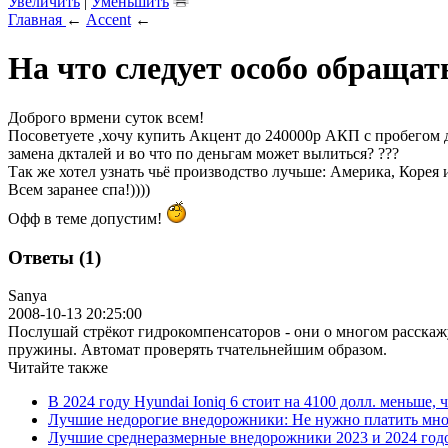
Увеличить
|
Уменьшить
Главная
←
Accent
←
На что следует особо обращат
Доброго врмени суток всем!
Посоветуете ,хочу купить Акцент до 240000р АКП с пробегом 
замена дкталей и во что по деньгам может вылиться? ???
Так же хотел узнать чьё производство лучьше: Америка, Корея 
Всем заранее спа!))))
Офф в теме допустим!
Ответы (1)
Sanya
2008-10-13 20:25:00
Послушай стрёкот гидрокомпенсаторов - они о многом расскажу
пружины. Автомат проверять тчательнейшим образом.
Читайте также
В 2024 году Hyundai Ioniq 6 стоит на 4100 долл. меньше, 
Лучшие недорогие внедорожники: Не нужно платить мно
Лучшие среднеразмерные внедорожники 2023 и 2024 год