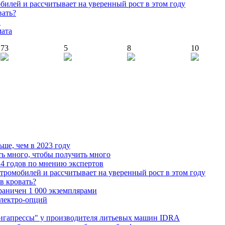
илей и рассчитывает на уверенный рост в этом году
вать?
й
мата
73
5
8
10
ьше, чем в 2023 году
ь много, чтобы получить много
4 годов по мнению экспертов
тромобилей и рассчитывает на уверенный рост в этом году
 в кровать?
граничен 1 000 экземплярами
Электро-опций
"гигапрессы" у производителя литьевых машин IDRA