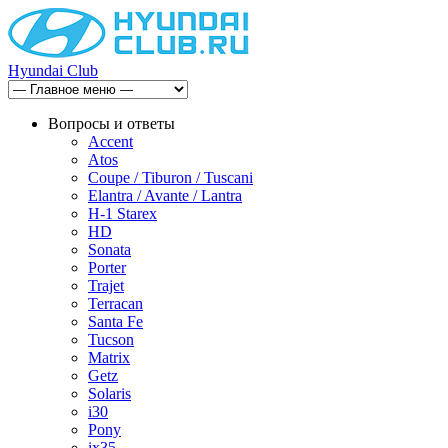
Hyundai Club
Вопросы и ответы
Accent
Atos
Coupe / Tiburon / Tuscani
Elantra / Avante / Lantra
H-1 Starex
HD
Sonata
Porter
Trajet
Terracan
Santa Fe
Tucson
Matrix
Getz
Solaris
i30
Pony
ix35