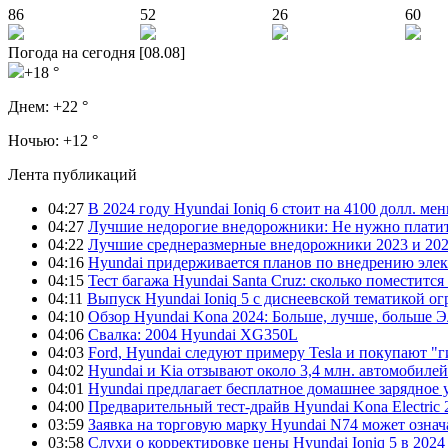
86
52
26
60
Погода на сегодня [08.08]
+18 °
Днем:
+22 °
Ночью:
+12 °
Лента публикаций
04:27
В 2024 году Hyundai Ioniq 6 стоит на 4100 долл. мен
04:27
Лучшие недорогие внедорожники: Не нужно платит
04:22
Лучшие среднеразмерные внедорожники 2023 и 202
04:16
Hyundai придерживается планов по внедрению элек
04:15
Тест багажа Hyundai Santa Cruz: сколько поместится
04:11
Выпуск Hyundai Ioniq 5 с диснеевской тематикой о
04:10
Обзор Hyundai Kona 2024: Больше, лучше, больше 
04:06
Свалка: 2004 Hyundai XG350L
04:03
Ford, Hyundai следуют примеру Tesla и покупают 
04:02
Hyundai и Kia отзывают около 3,4 млн. автомобилей
04:01
Hyundai предлагает бесплатное домашнее зарядное 
04:00
Предварительный тест-драйв Hyundai Kona Electric
03:59
Заявка на торговую марку Hyundai N74 может означ
03:58
Слухи о корректировке цены Hyundai Ioniq 5 в 2024