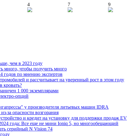
4
7
9
ьше, чем в 2023 году
ь много, чтобы получить много
4 годов по мнению экспертов
тромобилей и рассчитывает на уверенный рост в этом году
 в кровать?
граничен 1 000 экземплярами
Электро-опций
"гигапрессы" у производителя литьевых машин IDRA
 из-за опасности возгорания
устройство и кредит на установку для поддержки продаж EV
 2024 года: Все еще не мини Ioniq 5, но многообещающий
ать серийный N Vision 74
 году