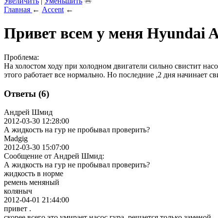
Увеличить
|
Уменьшить
Главная
←
Accent
←
Привет всем у меня Hyundai A
Проблема:
На холостом ходу при холодном двигатели сильно свистит насос
этого работает все нормально. Но последние ,2 дня начинает с
Ответы (6)
Андрей Шмид
2012-03-30 12:28:00
А жидкость на гур не пробывал проверить?
Madgig
2012-03-30 15:07:00
Сообщение от Андрей Шмид:
А жидкость на гур не пробывал проверить?
жидкость в норме
ремень меняный
коляныч
2012-04-01 21:44:00
привет .
скорее всего это умирает насос гура. решается только заменой