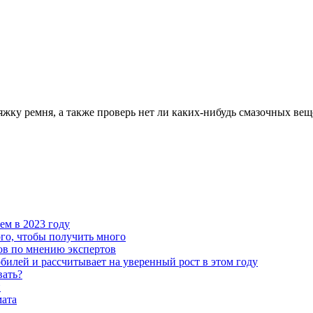
жку ремня, а также проверь нет ли каких-нибудь смазочных вещ
чем в 2023 году
го, чтобы получить много
ов по мнению экспертов
илей и рассчитывает на уверенный рост в этом году
вать?
й
мата