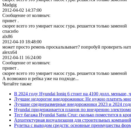
Madgig
2012-04-02 14:37:00
Сообщение от коляныч:
привет .
скорее всего это умирает насос гура. решается только заменой
спасибо
alx86
2012-04-10 18:48:00
может просто ремень проскальзывает? попробуй проверить натя
alexx64
2012-04-11 16:24:00
Сообщение от коляныч:
привет .
скорее всего это умирает насос гура. решается только заменой
А возможно и рейка уже на подходе...
Читайте также
В 2024 году Hyundai Ioniq 6 стоит на 4100 долл. меньше, 
Лучшие недорогие внедорожники: Не нужно платить мно
Лучшие среднеразмерные внедорожники 2023 и 2024 год
Hyundai придерживается планов по внедрению электромоб
Тест багажа Hyundai Santa Cruz: сколько поместится в кро
Архитектурная визуализация для строительных компани
Рулетка с выводом средств: основные преимущества фор