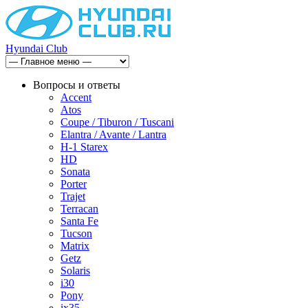
Hyundai Club
Вопросы и ответы
Accent
Atos
Coupe / Tiburon / Tuscani
Elantra / Avante / Lantra
H-1 Starex
HD
Sonata
Porter
Trajet
Terracan
Santa Fe
Tucson
Matrix
Getz
Solaris
i30
Pony
ix35